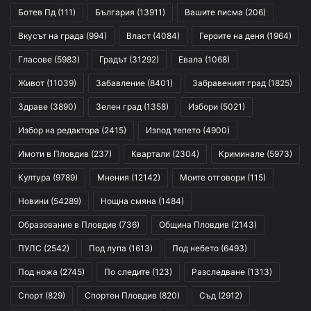
Ботев Пд
(111)
България
(13911)
Вашите писма
(206)
Вкусът на града
(994)
Власт
(4084)
Героите на деня
(1964)
Гласове
(5983)
Градът
(31292)
Евала
(1068)
Живот
(11039)
Забавление
(8401)
Забравеният град
(1825)
Здраве
(3890)
Зелен град
(1358)
Избори
(5021)
Избор на редактора
(2415)
Изпод тепето
(4900)
Имоти в Пловдив
(237)
Квартали
(2304)
Криминале
(5973)
Култура
(9789)
Мнения
(12142)
Моите отговори
(115)
Новини
(54289)
Нощна смяна
(1484)
Образование в Пловдив
(736)
Община Пловдив
(2143)
ПУЛС
(2542)
Под лупа
(1613)
Под небето
(6493)
Под ножа
(2745)
По следите
(123)
Разследване
(1313)
Спорт
(829)
Спортен Пловдив
(820)
Съд
(2912)