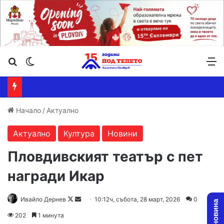
Търсене ...
Switch skin
М
Начало
/
Актуално
Актуално
Култура
Новини
Пловдивският театър с пет
награди Икар
Follow
Send
Ивайло Дернев
10:12ч, събота, 28 март, 2026
0
on
an
202
1 минута
X
email