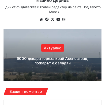
Ивайло Дернев
Един от създателите и главен редактор на сайта Под тепето.
…
More »
Website
Facebook
X
YouTube
Instagram
Актуално
6000 декара горяха край Асеновград,
пожарът е овладян
Вашият коментар
К