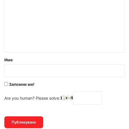
о
м
е
н
т
а
р
Име
:
*
Запомни ме!
Are you human? Please solve: