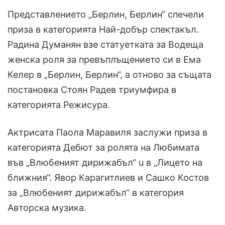
Представлението „Берлин, Берлин“ спечели
приза в категорията Най-добър спектакъл.
Радина Думанян взе статуетката за Водеща
женска роля за превъплъщението си в Ема
Келер в „Берлин, Берлин“, а отново за същата
постановка Стоян Радев триумфира в
категорията Режисура.
Актрисата Паола Маравиля заслужи приза в
категорията Дебют за ролята на Любимата
във „Влюбеният дирижабъл“ u в „Лицето на
ближния“. Явор Карагитлиев и Сашко Костов
за „Влюбеният дирижабъл“ в категория
Авторска музика.