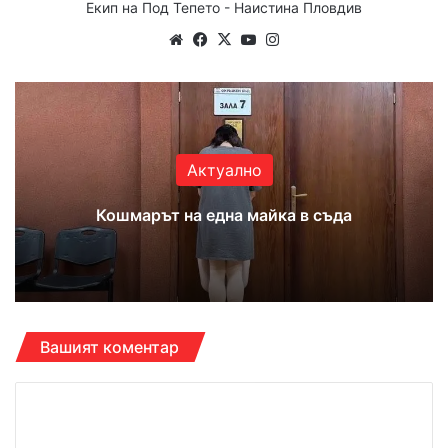
Екип на Под Тепето - Наистина Пловдив
We
Fa
X
Yo
Ins
bsi
ce
uT
tag
te
bo
ub
ra
ok
e
m
Актуално
Кошмарът на една майка в съда
Вашият коментар
К
о