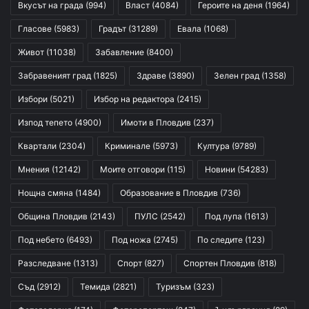
Вкусът на града
(994)
Власт
(4084)
Героите на деня
(1964)
Гласове
(5983)
Градът
(31289)
Евала
(1068)
Живот
(11038)
Забавление
(8400)
Забравеният град
(1825)
Здраве
(3890)
Зелен град
(1358)
Избори
(5021)
Избор на редактора
(2415)
Изпод тепето
(4900)
Имоти в Пловдив
(237)
Квартали
(2304)
Криминале
(5973)
Култура
(9789)
Мнения
(12142)
Моите отговори
(115)
Новини
(54283)
Нощна смяна
(1484)
Образование в Пловдив
(736)
Община Пловдив
(2143)
ПУЛС
(2542)
Под лупа
(1613)
Под небето
(6493)
Под ножа
(2745)
По следите
(123)
Разследване
(1313)
Спорт
(827)
Спортен Пловдив
(818)
Съд
(2912)
Темида
(2821)
Туризъм
(323)