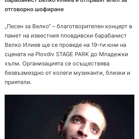
отговорно шофиране
„Песен за Велко“ – благотворителен концерт в
памет на известния пловдивски барабанист
Велко Илиев ще се проведе на 19-ти юни на
сцената на Plovdiv STAGE PARK до Младежки
хълм. Организацията се осъществява
безвъзмездно от колеги музиканти, близки и
приятели.