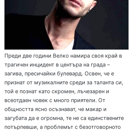
Преди две години Велко намира своя край в
трагичен инцидент в центъра на града –
загива, пресичайки булевард. Освен, че е
признат от музикалните среди за таланта си,
той е познат като скромен, лъчезарен и
всеотдаен човек с много приятели. От
общността ясно осъзнават, че макар и
загубата да е огромна, те не са единствените
потърпевши, а проблемът с безотговорното