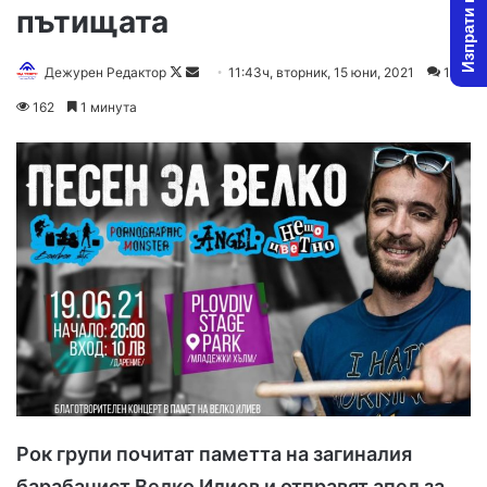
Изпрати новина
пътищата
Дежурен Редактор
F
S
11:43ч, вторник, 15 юни, 2021
1
o
e
162
1 минута
l
n
l
d
o
a
w
n
o
e
n
m
X
a
i
l
Рок групи почитат паметта на загиналия
барабанист Велко Илиев и отправят апел за