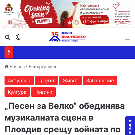
Търсене ...
Switch skin
М
Начало
/
Ъндърграунд
Актуално
Градът
Живот
Забавление
Култура
Новини
„Песен за Велко“ обединява
музикалната сцена в
Пловдив срещу войната по