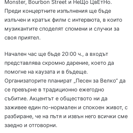
Monster, Bourbon Street и НеЩо ЦвЕтНо.
Преди концертните изпълнения ще бъде
излъчен и кратък филм с интервюта, в които
музикантите споделят спомени и случки за
своя приятел.
Начален час ще бъде 20:00 ч., а входът
представлява скромно дарение, което да
помогне на каузата и в бъдеще.
Организаторите планират „Песен за Велко“ да
се превърне в традиционно ежегодно
събитие. Акцентът е обществото ни да
заживее един по-нормален и спокоен живот, с
разбиране, че на пътя и извън него всички сме
заедно и отговорни.