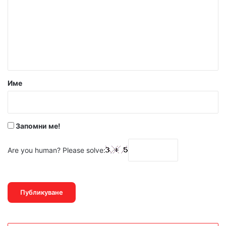
м
е
н
т
а
р
Име
:
*
Запомни ме!
Are you human? Please solve: