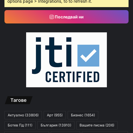
options page > Integrations, to to refresh it.
Последвай ни
Тагове
Актуално
(33806)
Арт
(955)
Бизнес
(1654)
Ботев Пд
(111)
България
(13910)
Вашите писма
(206)