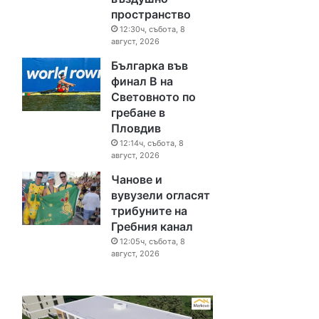
пространство
12:30ч, събота, 8
август, 2026
Българка във
финал B на
Световното по
гребане в
Пловдив
12:14ч, събота, 8
август, 2026
Чанове и
вувузели огласят
трибуните на
Гребния канал
12:05ч, събота, 8
август, 2026