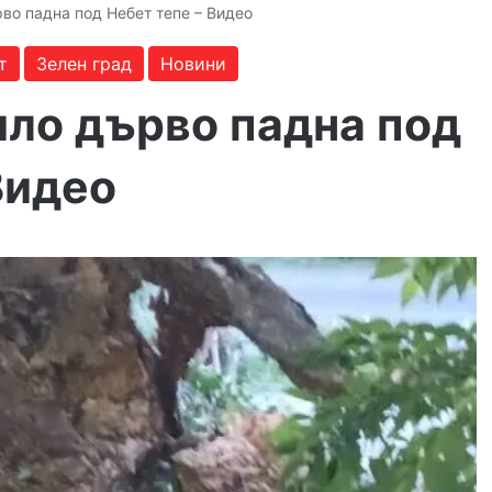
во падна под Небет тепе – Видео
т
Зелен град
Новини
ило дърво падна под
Видео