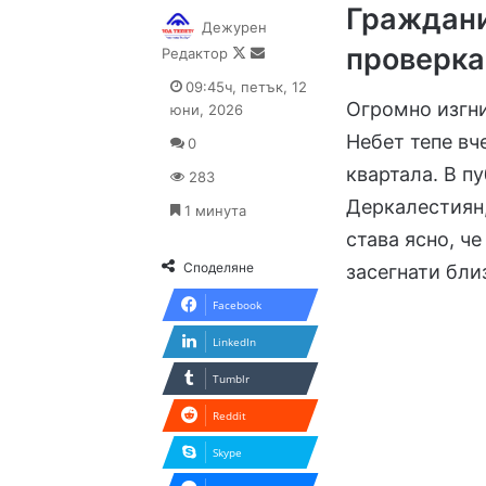
Граждани
Дежурен
проверка
Follow
Send
Редактор
on
an
09:45ч, петък, 12
X
email
Огромно изгни
юни, 2026
Небет тепе вч
0
квартала. В п
283
Деркалестиян,
1 минута
става ясно, ч
Споделяне
засегнати бли
Facebook
LinkedIn
Tumblr
Reddit
Skype