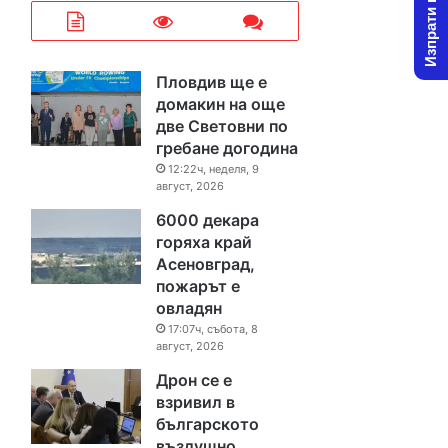
Изпрати новина
Пловдив ще е
домакин на още
две Световни по
гребане догодина
12:22ч, неделя, 9
август, 2026
6000 декара
горяха край
Асеновград,
пожарът е
овладян
17:07ч, събота, 8
август, 2026
Дрон се е
взривил в
българското
въздушно