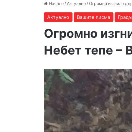
Начало
/
Актуално
/
Огромно изгнило дър
Актуално
Вашите писма
Градъ
Огромно изгн
Небет тепе – 