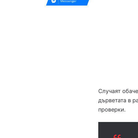
Messenger
Случаят обаче
дърветата в р
проверки.