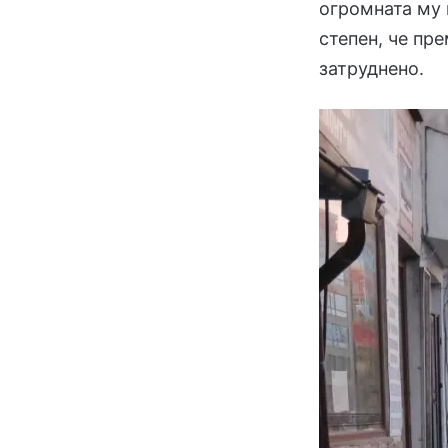
огромната му 
степен, че пр
затруднено.