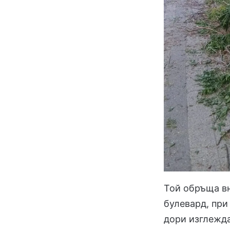
Той обръща вн
булевард, при
дори изглежда