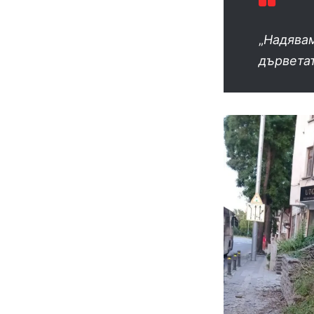
„
Надявам
дървета