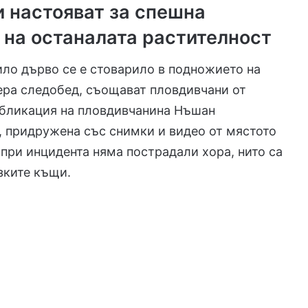
 настояват за спешна
 на останалата растителност
ло дърво се е стоварило в подножието на
ера следобед, съощават пловдивчани от
убликация на пловдивчанина Нъшан
 придружена със снимки и видео от мястото
е при инцидента няма пострадали хора, нито са
зките къщи.