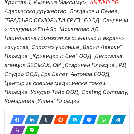
Кристал 1, Училища Максимум,
ANTIKO.BG
,
Адвокатско дружество „Богданов и Пенев“,
“БРАДЪРС СЕКЮРИТИ ГРУП” ЕООД, Сандвичи
и сладкиши Eat&Go, Михалково АД,
Национална гимназия за сценични и екранни
изкуства, Спортно училище „Васил Левски“
Пловдив, „Кривицки и Сие“ ООД, Дигитална
агенция SEOMAX, ОИ „Старинен Пловдив“, РД
Студио ООД, Ера Балет, Антонов ЕООД,
Център за спешна медицинска помощ
Пловдив, Уондър Тойс ООД, Coating Company,
Комадерия „Улпия“ Пловдив.