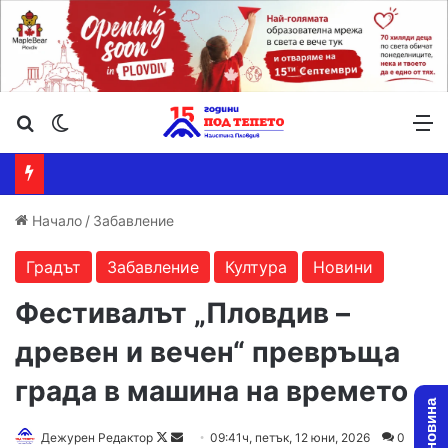
Търсене ...
Switch skin
М
Начало
/
Забавление
Градът
Забавление
Култура
Новини
Фестивалът „Пловдив –
древен и вечен“ превръща
града в машина на времето
Follow
Send
Дежурен Редактор
09:41ч, петък, 12 юни, 2026
0