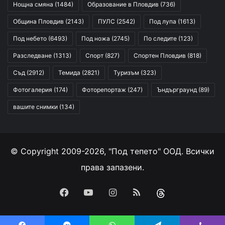
Нощна смяна
(1484)
Образование в Пловдив
(736)
Община Пловдив
(2143)
ПУЛС
(2542)
Под лупа
(1613)
Под небето
(6493)
Под ножа
(2745)
По следите
(123)
Разследване
(1313)
Спорт
(827)
Спортен Пловдив
(818)
Съд
(2912)
Темида
(2821)
Туризъм
(323)
Фотогалерия
(174)
Фоторепортаж
(247)
Ъндърграунд
(89)
вашите снимки
(134)
© Copyright 2009-2026, "Под тепето" ООД. Всички
права запазени.
Facebook
YouTube
Instagram
RSS
Threads