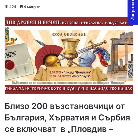
Изпрати новина
on
an
424
4 минути
X
email
Близо 200 възстановчици от
България, Хърватия и Сърбия
се включват в „Пловдив –