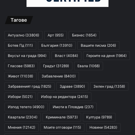
Тагове
Актуално
(33806)
Арт
(955)
Бизнес
(1654)
Ботев Пд
(111)
България
(13910)
Вашите писма
(206)
Вкусът на града
(994)
Власт
(4084)
Героите на деня
(1964)
Гласове
(5983)
Градът
(31289)
Евала
(1068)
Живот
(11038)
Забавление
(8400)
Забравеният град
(1825)
Здраве
(3890)
Зелен град
(1358)
Избори
(5021)
Избор на редактора
(2415)
Изпод тепето
(4900)
Имоти в Пловдив
(237)
Квартали
(2304)
Криминале
(5973)
Култура
(9789)
Мнения
(12142)
Моите отговори
(115)
Новини
(54283)