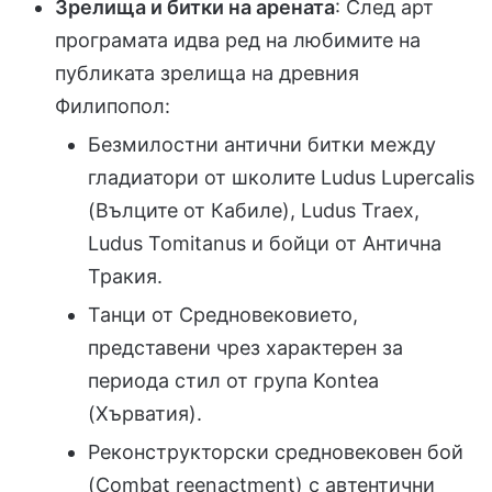
Зрелища и битки на арената
: След арт
програмата идва ред на любимите на
публиката зрелища на древния
Филипопол:
Безмилостни антични битки между
гладиатори от школите Ludus Lupercalis
(Вълците от Кабиле), Ludus Traex,
Ludus Tomitanus и бойци от Антична
Тракия.
Танци от Средновековието,
представени чрез характерен за
периода стил от група Kontea
(Хърватия).
Реконструкторски средновековен бой
(Combat reenactment) с автентични