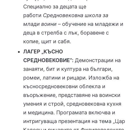
Специално за децата ще
работи
Средновековна школа за
млади воини
– обучение на младежи и
деца в стрелба с лък, боравене с
копие, щит и сабя.
ЛАГЕР „КЪСНО
СРЕДНОВЕКОВИЕ“:
Демонстрации на
занаяти, бит и култура на българи,
ромеи, латини и рицари. Изложба на
късносредновековни облекла и
въоръжение, представяне на воински
умения и строй, средновековна кухня
и медицина. Програмата включва и
интригуваща презентация на тема „Цар
Калоян и рицарите от Филипополското