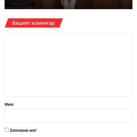
Вашият коментар
К
о
м
е
н
т
а
р
Име
:
*
Запомни ме!