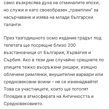
само възкресява духа на отминалите епохи,
но служи и като своеобразен „трамплин“ за
насърчаване и изява на млади български
таланти.
През тазгодишното осмо издание градът под
тепетата ще посрещне близо 200
възстановчици от България, Хърватия и
Сърбия. Ако в тези дни случайно срещнете по
улиците тежко въоръжени рицари, изящно
облечени римлянки, внушителни варвари или
средновековни воини – не се изненадвайте!
Това са участниците, които ще потопят
Пловдив в атмосферата на Античността и
Средновековието.