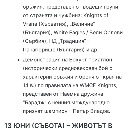
оръжия, представен от водещи групи
от страната и чужбина: Knights of
Vrana (Хърватия), „Величие“
(България), White Eagles / Бели Орлови
(Сърбия), НД „Традиция“ –
Панагюрище (България) и др.
Демонстрация на Бохурт триатлон
(исторически средновековен бой с
характерни оръжия и броня от края на
14 в.) по правилата на WMCF Knights,
представен от Наемна дружина
“Барадж” с нейния международно
признат шампион – Петър Владов.
13 ЮНИ (СЪБОТА) – ЖИВОТЪТ В