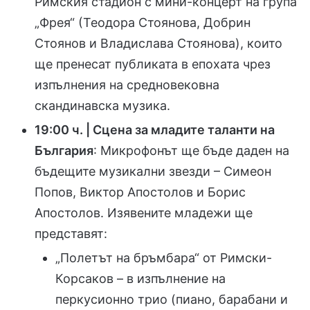
Римския стадион с мини-концерт на група
„Фрея“ (Теодора Стоянова, Добрин
Стоянов и Владислава Стоянова), които
ще пренесат публиката в епохата чрез
изпълнения на средновековна
скандинавска музика.
19:00 ч. | Сцена за младите таланти на
България
: Микрофонът ще бъде даден на
бъдещите музикални звезди – Симеон
Попов, Виктор Апостолов и Борис
Апостолов. Изявените младежи ще
представят:
„Полетът на бръмбара“ от Римски-
Корсаков – в изпълнение на
перкусионно трио (пиано, барабани и