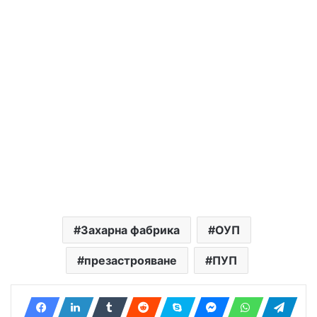
Захарна фабрика
ОУП
презастрояване
ПУП