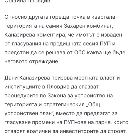
Община Пловдив.
Относно другата гореща точка в квартала –
територията на самия Захарен комбинат,
Каназирева коментира, че имотът е изваден
от гласувания на предишната сесия ПУП и
предстои да се решава от ОбС каква ще бъде
неговото отреждане.
Дани Каназирева призова местната власт и
институциите в Пловдив да спазват
процедурите по Закона за устройство на
територията и стратегическия „Общ
устройствен план“, вместо да предлагат за
гласуване промени на ПУП-ове на парче, които
отварят вратички за инвеститорите да строят,