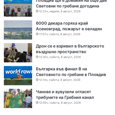
Пловдив ще е домакин на още две
Световни по гребане догодина
12:22ч, неделя, 9 август, 2026
6000 декара горяха край
Асеновград, пожарът е овладян
17:07ч, събота, 8 август, 2026
Дрон се е взривил в българското
въздушно пространство
12:30ч, събота, 8 август, 2026
Българка във финал B на
Световното по гребане в Пловдив
12:14ч, събота, 8 август, 2026
Чанове и вувузели огласят
трибуните на Гребния канал
12:05ч, събота, 8 август, 2026