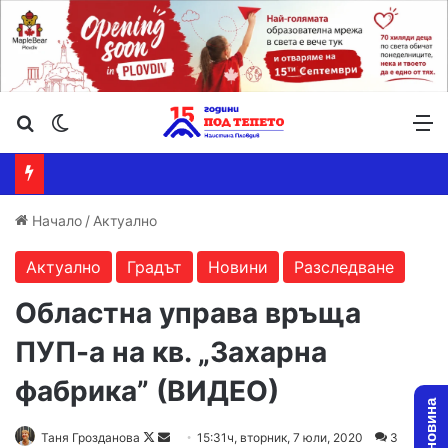
Търсене ...
Switch skin
М
Начало
/
Актуално
Актуално
Градът
Новини
Разследване
Областна управа връща
ПУП-а на кв. „Захарна
фабрика” (ВИДЕО)
Таня Грозданова
F
S
15:31ч, вторник, 7 юли, 2020
3