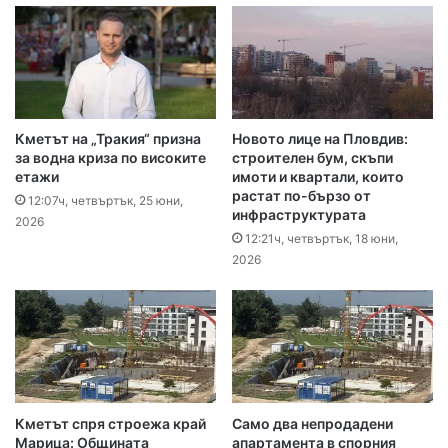
Кметът на „Тракия“ призна
Новото лице на Пловдив:
за водна криза по високите
строителен бум, скъпи
етажи
имоти и квартали, които
растат по-бързо от
12:07ч, четвъртък, 25 юни,
инфраструктурата
2026
12:21ч, четвъртък, 18 юни,
2026
Кметът спря строежа край
Само два непродадени
Марица: Общината
апартамента в спорния