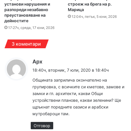
установи нарушения и
строеж на брега на р.
разпореди незабавно
Марица
преустановяване на
12:04ч, петък, 5 юни, 2026
дейностите
17:27ч, сряда, 17 юни, 2026
3 коментари
к
Арх
а
18:40ч, вторник, 7 юли, 2020 в 18:40ч
з
Общината заприлича окончателно на
а
групировка, с всичките си кметове, замове и
:
замки и гл. архитекти, какви Общи
устройствени планове, какви зеленини? Ще
щръкнат поредните оазиси и арабски
мутробароци там.
Отговор