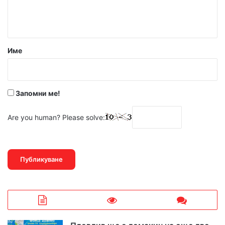
н
т
а
р
Име
:
*
Запомни ме!
Are you human? Please solve: