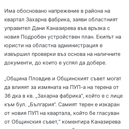
Има обосновано напрежение в района на
квартал Захарна фабрика, заяви областният
управител Дани Каназирева във връзка с
новия Подробен устройствен план. Екипът на
юристи на областна администрация е
извършил проверки въз основа на наличните
документи, до които е успял да добере.
„Община Пловдив и Общинският съвет могат
да влияят за измяната на ПУП-а на терена от
36 дка в кв. „Захарна фабрика”, който е с лице
към бул. „България“. Самият терен е изкаран
от новия ПУП на квартала, който бе гласуван
от Общинския съвет,“ коментира Каназирева