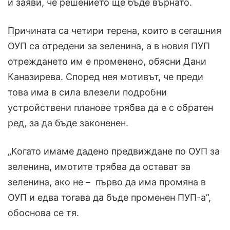
и заяви, че решението ще бъде върнато.
Причината са четири терена, които в сегашния
ОУП са отредени за зеленина, а в новия ПУП
отреждането им е променено, обясни Дани
Каназирева. Според нея мотивът, че преди
това има в сила влезели подробни
устройствени планове трябва да е с обратен
ред, за да бъде законенен.
„Когато имаме дадено предвиждане по ОУП за
зеленина, имотите трябва да остават за
зеленина, ако не – първо да има промяна в
ОУП и едва тогава да бъде променен ПУП-а”,
обоснова се тя.