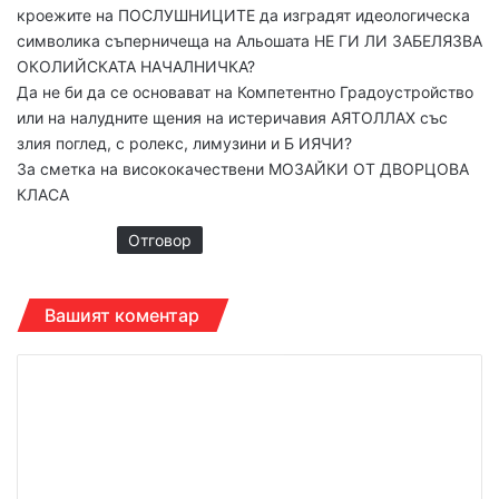
кроежите на ПОСЛУШНИЦИТЕ да изградят идеологическа
:
символика съперничеща на Альошата НЕ ГИ ЛИ ЗАБЕЛЯЗВА
ОКОЛИЙСКАТА НАЧАЛНИЧКА?
Да не би да се основават на Компетентно Градоустройство
или на налудните щения на истеричавия АЯТОЛЛАХ със
злия поглед, с ролекс, лимузини и Б ИЯЧИ?
За сметка на висококачествени МОЗАЙКИ ОТ ДВОРЦОВА
КЛАСА
Отговор
Вашият коментар
К
о
м
е