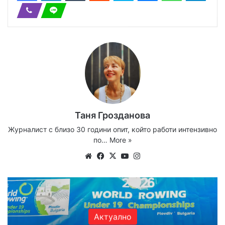
Таня Грозданова
Журналист с близо 30 години опит, който работи интензивно
по…
More »
We
Fa
X
Yo
Ins
bsi
ce
uT
tag
te
bo
ub
ra
ok
e
m
Актуално