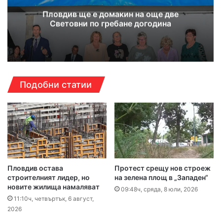
Пловдив ще е домакин на още две
Световни по гребане догодина
Подобни статии
Пловдив остава
Протест срещу нов строеж
строителният лидер, но
на зелена площ в „Западен“
новите жилища намаляват
09:48ч, сряда, 8 юли, 2026
11:10ч, четвъртък, 6 август,
2026