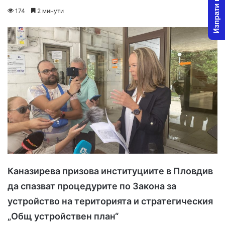
Изпрати новина
o
e
174
2 минути
l
n
l
d
o
a
w
n
o
e
n
m
X
a
i
l
Каназирева призова институциите в Пловдив
да спазват процедурите по Закона за
устройство на територията и стратегическия
„Общ устройствен план“