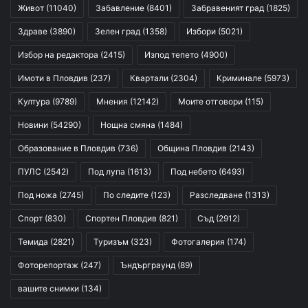
Живот
(11040)
Забавление
(8401)
Забравеният град
(1825)
Здраве
(3890)
Зелен град
(1358)
Избори
(5021)
Избор на редактора
(2415)
Изпод тепето
(4900)
Имоти в Пловдив
(237)
Квартали
(2304)
Криминале
(5973)
Култура
(9789)
Мнения
(12142)
Моите отговори
(115)
Новини
(54290)
Нощна смяна
(1484)
Образование в Пловдив
(736)
Община Пловдив
(2143)
ПУЛС
(2542)
Под лупа
(1613)
Под небето
(6493)
Под ножа
(2745)
По следите
(123)
Разследване
(1313)
Спорт
(830)
Спортен Пловдив
(821)
Съд
(2912)
Темида
(2821)
Туризъм
(323)
Фотогалерия
(174)
Фоторепортаж
(247)
Ъндърграунд
(89)
вашите снимки
(134)