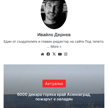
Ивайло Дернев
Един от създателите и главен редактор на сайта Под тепето.
…
More »
Website
Facebook
X
YouTube
Instagram
Актуално
6000 декара горяха край Асеновград,
пожарът е овладян