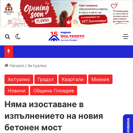
Търсене ...
Switch skin
М
Начало
/
Актуално
Актуално
Градът
Квартали
Мнения
Новини
Община Пловдив
Няма изоставане в
изпълнението на новия
бетонен мост