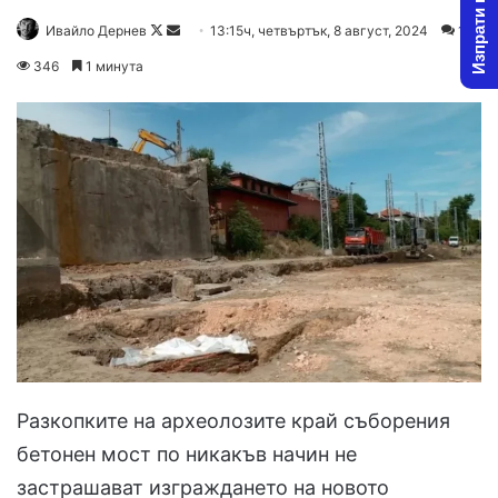
Изпрати новина
Follow
Send
Ивайло Дернев
13:15ч, четвъртък, 8 август, 2024
1
on
an
346
1 минута
X
email
Разкопките на археолозите край съборения
бетонен мост по никакъв начин не
застрашават изграждането на новото