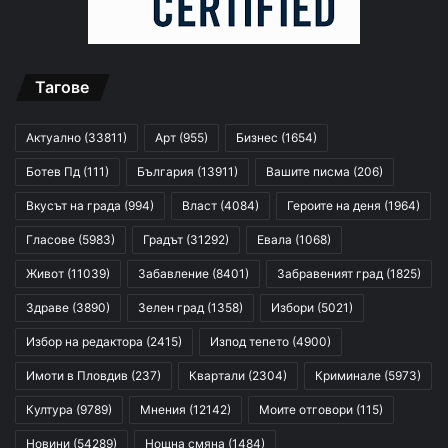
Тагове
Актуално
(33811)
Арт
(955)
Бизнес
(1654)
Ботев Пд
(111)
България
(13911)
Вашите писма
(206)
Вкусът на града
(994)
Власт
(4084)
Героите на деня
(1964)
Гласове
(5983)
Градът
(31292)
Евала
(1068)
Живот
(11039)
Забавление
(8401)
Забравеният град
(1825)
Здраве
(3890)
Зелен град
(1358)
Избори
(5021)
Избор на редактора
(2415)
Изпод тепето
(4900)
Имоти в Пловдив
(237)
Квартали
(2304)
Криминале
(5973)
Култура
(9789)
Мнения
(12142)
Моите отговори
(115)
Новини
(54289)
Нощна смяна
(1484)