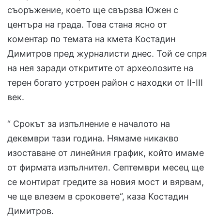
съоръжение, което ще свързва Южен с
центъра на града. Това стана ясно от
коментар по темата на кмета Костадин
Димитров пред журналисти днес. Той се спря
на нея заради откритите от археолозите на
терен богато устроен район с находки от II-III
век.
“ Срокът за изпълнение е началото на
декември тази година. Нямаме никакво
изоставане от линейния график, който имаме
от фирмата изпълнител. Септември месец ще
се монтират гредите за новия мост и вярвам,
че ще влезем в сроковете“, каза Костадин
Димитров.