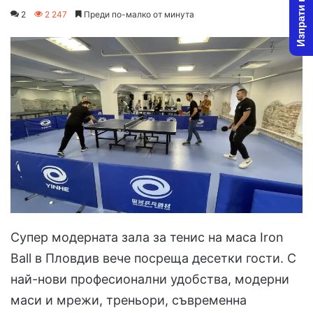
Изпрати новина
on
an
2
2 247
Преди по-малко от минута
X
email
Супер модерната зала за тенис на маса Iron
Ball в Пловдив вече посреща десетки гости. С
най-нови професионални удобства, модерни
маси и мрежи, треньори, съвременна