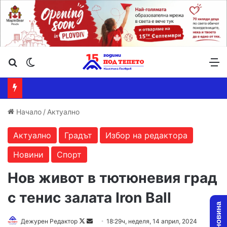
Търсене ...
Switch skin
М
Начало
/
Актуално
Актуално
Градът
Избор на редактора
Новини
Спорт
Нов живот в тютюневия град
с тенис залата Iron Ball
Follow
Send
Дежурен Редактор
18:29ч, неделя, 14 април, 2024