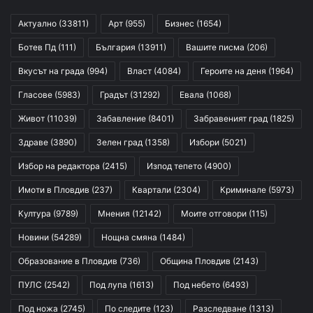
Актуално
(33811)
Арт
(955)
Бизнес
(1654)
Ботев Пд
(111)
България
(13911)
Вашите писма
(206)
Вкусът на града
(994)
Власт
(4084)
Героите на деня
(1964)
Гласове
(5983)
Градът
(31292)
Евала
(1068)
Живот
(11039)
Забавление
(8401)
Забравеният град
(1825)
Здраве
(3890)
Зелен град
(1358)
Избори
(5021)
Избор на редактора
(2415)
Изпод тепето
(4900)
Имоти в Пловдив
(237)
Квартали
(2304)
Криминале
(5973)
Култура
(9789)
Мнения
(12142)
Моите отговори
(115)
Новини
(54289)
Нощна смяна
(1484)
Образование в Пловдив
(736)
Община Пловдив
(2143)
ПУЛС
(2542)
Под лупа
(1613)
Под небето
(6493)
Под ножа
(2745)
По следите
(123)
Разследване
(1313)