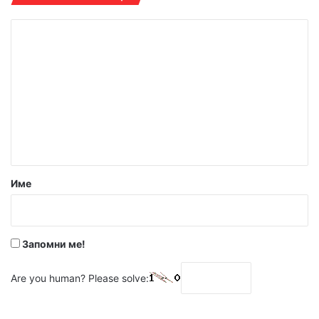
К
о
м
е
н
т
а
р
Име
:
*
Запомни ме!
Are you human? Please solve: