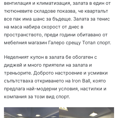
вентилация и климатизация, залата в един от
тютюневите складове показва, че кварталът
все пак има шанс за бъдеще. Залата за тенис
на маса набира скорост от днес в
пространството, преди години обитавано от
мебелния магазин Галеро срещу Тотал спорт.
Неделният купон в залата бе обогатен с
диджей и много приятели на залата и
треньорите. Доброто настроение и усмивки
съпътстваха откриването на Iron Ball, която
предлага най-модерни условия, настилки и
компания за този вид спорт.