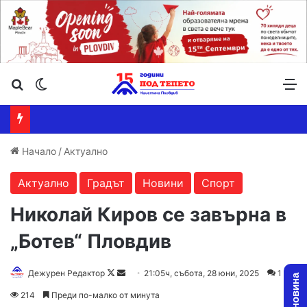
Търсене ...
Switch skin
М
Начало
/
Актуално
Актуално
Градът
Новини
Спорт
Николай Киров се завърна в
„Ботев“ Пловдив
Follow
Send
Дежурен Редактор
21:05ч, събота, 28 юни, 2025
1
on
an
214
Преди по-малко от минута
X
email