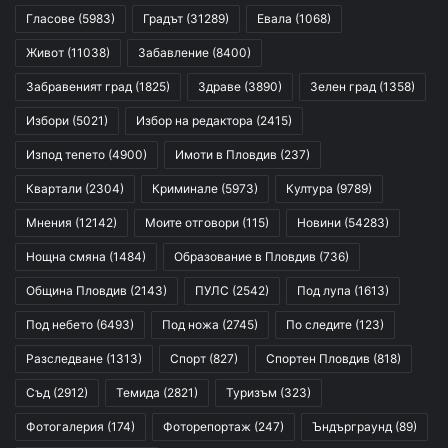
Гласове
(5983)
Градът
(31289)
Евала
(1068)
Живот
(11038)
Забавление
(8400)
Забравеният град
(1825)
Здраве
(3890)
Зелен град
(1358)
Избори
(5021)
Избор на редактора
(2415)
Изпод тепето
(4900)
Имоти в Пловдив
(237)
Квартали
(2304)
Криминале
(5973)
Култура
(9789)
Мнения
(12142)
Моите отговори
(115)
Новини
(54283)
Нощна смяна
(1484)
Образование в Пловдив
(736)
Община Пловдив
(2143)
ПУЛС
(2542)
Под лупа
(1613)
Под небето
(6493)
Под ножа
(2745)
По следите
(123)
Разследване
(1313)
Спорт
(827)
Спортен Пловдив
(818)
Съд
(2912)
Темида
(2821)
Туризъм
(323)
Фотогалерия
(174)
Фоторепортаж
(247)
Ъндърграунд
(89)