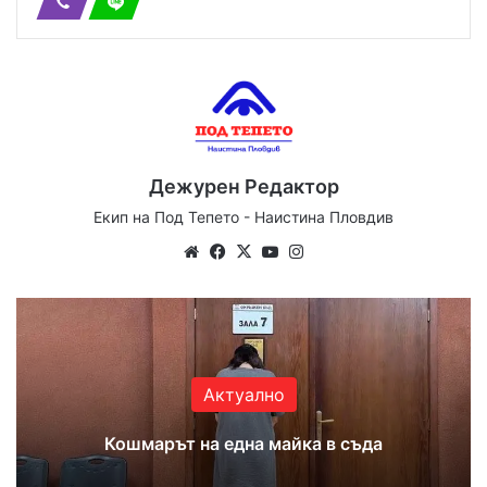
Дежурен Редактор
Екип на Под Тепето - Наистина Пловдив
Website
Facebook
X
YouTube
Instagram
Актуално
Кошмарът на една майка в съда