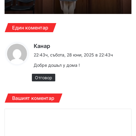
Един коментар
к
Канар
а
22:43ч, събота, 28 юни, 2025 в 22:43ч
з
Добре дошъл у дома !
а
:
Отговор
Вашият коментар
К
о
м