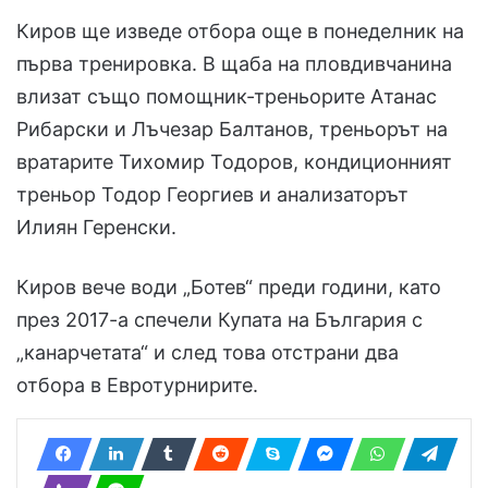
Киров ще изведе отбора още в понеделник на
първа тренировка. В щаба на пловдивчанина
влизат също помощник-треньорите Атанас
Рибарски и Лъчезар Балтанов, треньорът на
вратарите Тихомир Тодоров, кондиционният
треньор Тодор Георгиев и анализаторът
Илиян Геренски.
Киров вече води „Ботев“ преди години, като
през 2017-а спечели Купата на България с
„канарчетата“ и след това отстрани два
отбора в Евротурнирите.