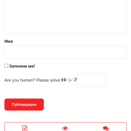
е
н
т
а
р
Име
:
*
Запомни ме!
Are you human? Please solve: