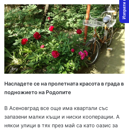
Изпрати новина
l
d
o
a
w
n
o
e
n
m
X
a
i
l
bty
Насладете се на пролетната красота в града в
подножието на Родопите
В Асеновград все още има квартали със
запазени малки къщи и ниски кооперации. А
някои улици в тях през май са като оазис за