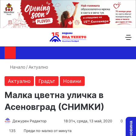
Търсене ...
Switch skin
М
Начало
/
Актуално
Актуално
Градът
Новини
Малка цветна уличка в
Асеновград (СНИМКИ)
Дежурен Редактор
F
S
18:31ч, сряда, 13 май, 2020
0
o
e
135
Преди по-малко от минута
l
n