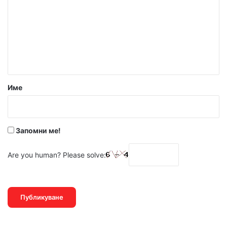
м
е
н
т
а
р
Име
:
*
Запомни ме!
Are you human? Please solve: