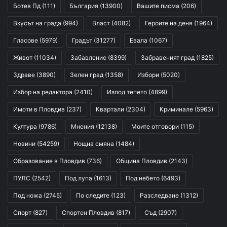
Ботев Пд
(111)
България
(13900)
Вашите писма
(206)
Вкусът на града
(994)
Власт
(4082)
Героите на деня
(1964)
Гласове
(5979)
Градът
(31277)
Евала
(1067)
Живот
(11034)
Забавление
(8399)
Забравеният град
(1825)
Здраве
(3890)
Зелен град
(1358)
Избори
(5020)
Избор на редактора
(2410)
Изпод тепето
(4899)
Имоти в Пловдив
(237)
Квартали
(2304)
Криминале
(5963)
Култура
(9786)
Мнения
(12138)
Моите отговори
(115)
Новини
(54259)
Нощна смяна
(1484)
Образование в Пловдив
(736)
Община Пловдив
(2143)
ПУЛС
(2542)
Под лупа
(1613)
Под небето
(6493)
Под ножа
(2745)
По следите
(123)
Разследване
(1312)
Спорт
(827)
Спортен Пловдив
(817)
Съд
(2907)