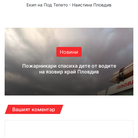
Екип на Под Тепето - Наистина Пловдив
We
Fa
X
Yo
Ins
bsi
ce
uT
tag
te
bo
ub
ra
ok
e
m
Новини
Пожарникари спасиха дете от водите
на язовир край Пловдив
Вашият коментар
К
о