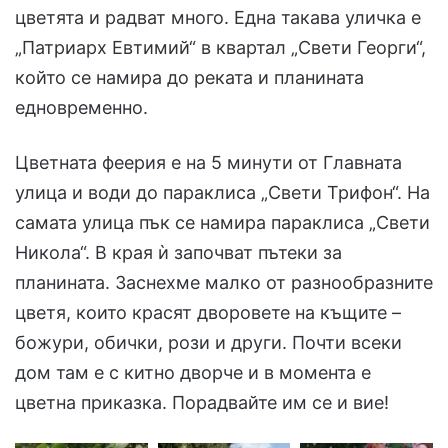
цветята и радват много. Една такава уличка е
„Патриарх Евтимий“ в квартал „Свети Георги“,
който се намира до реката и планината
едновременно.
Цветната феерия е на 5 минути от Главната
улица и води до параклиса „Свети Трифон“. На
самата улица пък се намира параклиса „Свети
Никола“. В края ѝ започват пътеки за
планината. Заснехме малко от разнообразните
цветя, които красят дворовете на къщите –
божури, обички, рози и други. Почти всеки
дом там е с китно дворче и в момента е
цветна приказка. Порадвайте им се и вие!