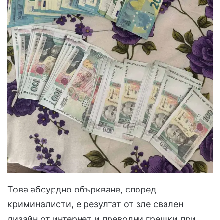
Това абсурдно объркване, според
криминалисти, е резултат от зле свален
дизайн от интернет и преводни грешки при