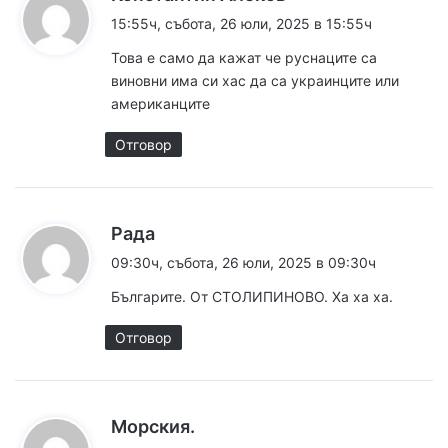
а
15:55ч, събота, 26 юли, 2025 в 15:55ч
з
Това е само да кажат че руснаците са
а
виновни има си хас да са украинците или
:
американците
Отговор
к
Рада
а
09:30ч, събота, 26 юли, 2025 в 09:30ч
з
Българите. От СТОЛИПИНОВО. Ха ха ха.
а
:
Отговор
к
Морския.