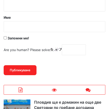
т
а
р
Име
:
*
Запомни ме!
Are you human? Please solve:
Пловдив ще е домакин на още две
Световни по гребане догодина