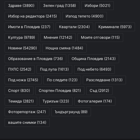
Здраве
(3890)
Зелен град
(1358)
Избори
(5021)
Избор на редактора
(2415)
Изпод тепето
(4900)
Имоти в Пловдив
(237)
Квартали
(2304)
Криминале
(5973)
Култура
(9789)
Мнения
(12142)
Моите отговори
(115)
Новини
(54290)
Нощна смяна
(1484)
Образование в Пловдив
(736)
Община Пловдив
(2143)
ПУЛС
(2542)
Под лупа
(1613)
Под небето
(6493)
Под ножа
(2745)
По следите
(123)
Разследване
(1313)
Спорт
(830)
Спортен Пловдив
(821)
Съд
(2912)
Темида
(2821)
Туризъм
(323)
Фотогалерия
(174)
Фоторепортаж
(247)
Ъндърграунд
(89)
вашите снимки
(134)