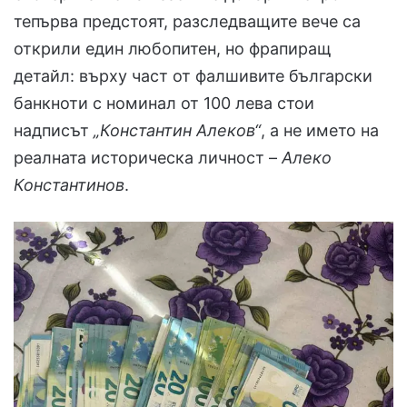
тепърва предстоят, разследващите вече са
открили един любопитен, но фрапиращ
детайл: върху част от фалшивите български
банкноти с номинал от 100 лева стои
надписът
„Константин Алеков“
, а не името на
реалната историческа личност –
Алеко
Константинов
.