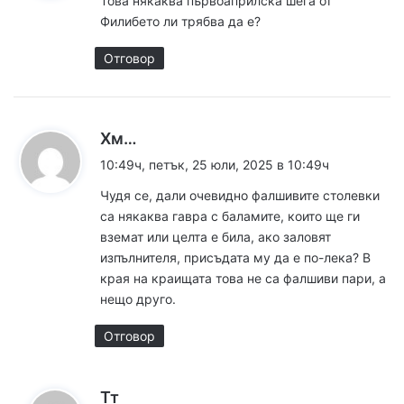
Това някаква първоаприлска шега от
а
Филибето ли трябва да е?
:
Отговор
к
Хм…
а
10:49ч, петък, 25 юли, 2025 в 10:49ч
з
Чудя се, дали очевидно фалшивите столевки
а
са някаква гавра с баламите, които ще ги
:
вземат или целта е била, ако заловят
изпълнителя, присъдата му да е по-лека? В
края на краищата това не са фалшиви пари, а
нещо друго.
Отговор
к
Тт