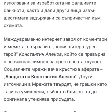
използвани за изработката на фалшивите
банкноти, както и дали други лица извън
шестимата задържани са съпричастни към
схемата.
Междувременно интернет завря от коментари
и мемета, свързани с „новия литературен
герой“
Константин Алеков
, който се превърна
в неочакван символ на престъпната глупост.
Социалните мрежи вече кръстиха аферата –
„Бандата на Константин Алеков“
. Други
източници в Мрежата твърдят, че грешки като
тази са умишлени, тъй като близостта до
оригинала утежнява присъдата.