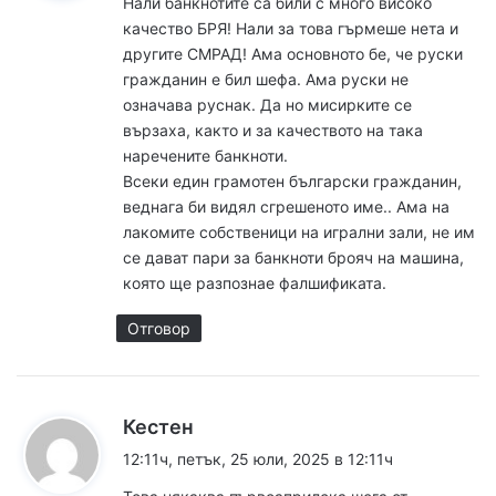
Нали банкнотите са били с много високо
а
качество БРЯ! Нали за това гърмеше нета и
:
другите СМРАД! Ама основното бе, че руски
гражданин е бил шефа. Ама руски не
означава руснак. Да но мисирките се
вързаха, както и за качеството на така
наречените банкноти.
Всеки един грамотен български гражданин,
веднага би видял сгрешеното име.. Ама на
лакомите собственици на игрални зали, не им
се дават пари за банкноти брояч на машина,
която ще разпознае фалшификата.
Отговор
к
Кестен
а
12:11ч, петък, 25 юли, 2025 в 12:11ч
з