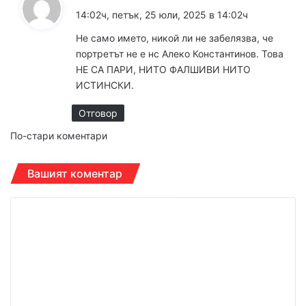
а
14:02ч, петък, 25 юли, 2025 в 14:02ч
з
Не само името, никой ли не забелязва, че
а
портретът не е нс Алеко Константинов. Това
:
НЕ СА ПАРИ, НИТО ФАЛШИВИ НИТО
ИСТИНСКИ.
Отговор
Навигация
По-стари коментари
за
Вашият коментар
коментарите
К
о
м
е
н