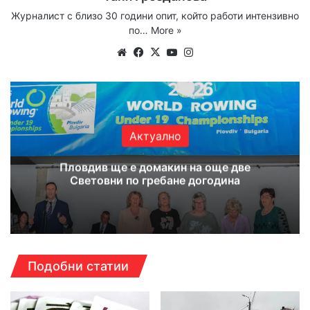
Журналист с близо 30 години опит, който работи интензивно
по…
More »
Website
Facebook
X
YouTube
Instagram
Актуално
Пловдив ще е домакин на още две
Световни по гребане догодина
Подобни статии