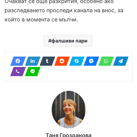
Очакват се още разкрития, особено ако
разследването проследи канала на внос, за
който в момента се мълчи.
фалшиви пари
Таня Грозданова