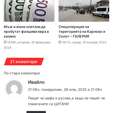
Мъж и жена опитали да
Спецоперация на
пробутат фалшиви евра в
територията на Карлово и
казино
Сопот – ГАЛЕРИЯ
16:58ч, вторник, 20 февруари,
18:17ч, сряда, 25 януари, 2023
2024
21 коментари
Навигация
По-стари коментари
к
Ивайло
за
а
21:08ч, понеделник, 28 юли, 2025 в 21:08ч
коментарите
з
Пишат че шефа е руснак,а защо не пишат че
а
помагачите са ЦИГАНИ
: