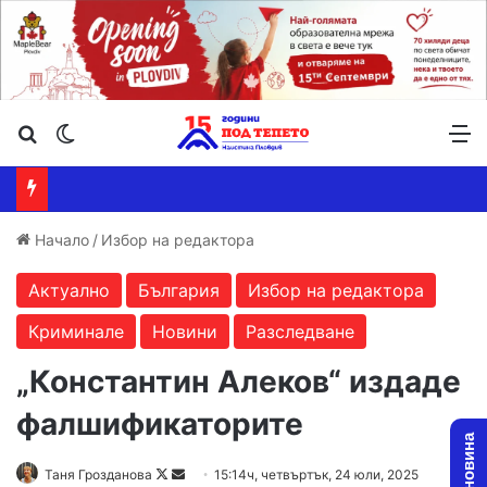
Търсене ...
Switch skin
М
Начало
/
Избор на редактора
Актуално
България
Избор на редактора
Криминале
Новини
Разследване
„Константин Алеков“ издаде
фалшификаторите
Follow
Send
Таня Грозданова
15:14ч, четвъртък, 24 юли, 2025