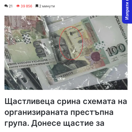
Изпрати новина
on
an
21
39 856
2 минути
X
email
Щастливеца срина схемата на
организираната престъпна
група. Донесе щастие за