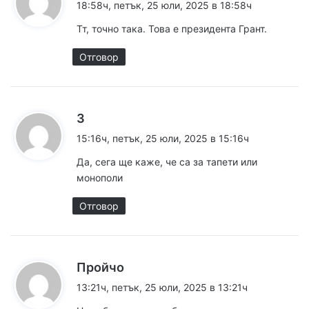
а
18:58ч, петък, 25 юли, 2025 в 18:58ч
з
Тт, точно така. Това е президента Грант.
а
:
Отговор
к
З
а
15:16ч, петък, 25 юли, 2025 в 15:16ч
з
Да, сега ще каже, че са за тапети или
а
монополи
:
Отговор
к
Пройчо
а
13:21ч, петък, 25 юли, 2025 в 13:21ч
з