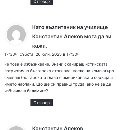
Отговор
Като възпитаник на училище
Константин Алеков мога да ви
к
кажа,
а
17:30ч, събота, 26 юли, 2025 в 17:30ч
з
че това е избъзикване. Значи сканираш истинската
а
патриотична българска столевка, после на компютъра
:
сменяш българската глава с американска и обръщаш
името наопаки. Що ще си правиш труда, ако не за да
избъзикаш баламите?
Отговор
к
Константин Алеков