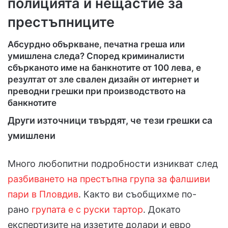
полицията и нещастие за
престъпниците
Абсурдно объркване, печатна греша или
умишлена следа? Според криминалисти
сбърканото име на банкнотите от 100 лева, е
резултат от зле свален дизайн от интернет и
преводни грешки при производството на
банкнотите
Други източници твърдят, че тези грешки са
умишлени
Много любопитни подробности изникват след
разбиването на престъпна група за фалшиви
пари в Пловдив
. Както ви съобщихме по-
рано
групата е с руски тартор
. Докато
експертизите на иззетите долари и евро