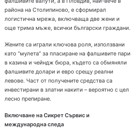
фалшивите валути, а в Пловдив, най-вече в
района на Столипиново, е сформирал
логистична мрежа, включваща две жени и
още трима мъже, всички български граждани.
Жените са играли ключова роля, използвани
като “мулета” за пласиране на фалшивите пари
в казина и чейндж бюра, където са обмяняли
фалшивите долари и евро срещу реални
левове. Част от получените средства са
инвестирани в златни накити – вероятно с цел
лесно препиране.
Включване на Сикрет Сървис и
международна следа