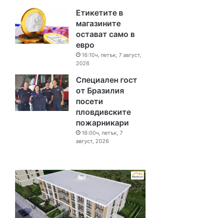
Етикетите в
магазините
остават само в
евро
16:10ч, петък, 7 август,
2026
Специален гост
от Бразилия
посети
пловдивските
пожарникари
16:00ч, петък, 7
август, 2026