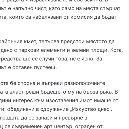
ът е напълно чист, като само на места стърчат
та, които са набелязани от комисия да бъдат
районния кмет, тепърва предстои мястото да
дено с паркови елементи и зелени площи. Кога,
средства ще се случи това, не е ясно. За
ът е оставен пустеещ.
ота бе спорна и въпреки разнопосочните
ата власт реши бъдещето му на бърза ръка. В
дини интерес към изоставения имот имаше от
ти, обединени в сдружение „Изкуство днес“.
градата да се запази и превърне в
 се съвременен арт център, ограден от