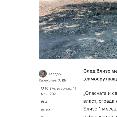
След близо ме
Теодор
„самосрутваща
Follow
Send
Караколев
on
an
16:27ч, вторник, 11
X
email
„Опасната и с
май, 2021
власт, сграда
4
Близо 1 месец
159
събарянето на