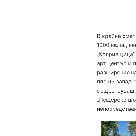
В крайна смет
1000 кв. м., 
„Копривщица“ 
арт център и 
разширение н
площи западно
съществуващ 
„Пещерско шос
непосредствен