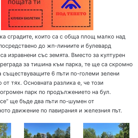
ка сградите, които са с обща площ малко над
непосредствено до жп-линиите и булевард
са изравнени със земята. Вместо за културен
преграда за тишина към парка, те ще са скромно
а съществуващите 6 пъти по-големи зелени
 от тях. Основната разлика е, че този
огромен парк по продължението на бул.
е“ ще бъде два пъти по-шумен от
ото движение по павирания и железния път.