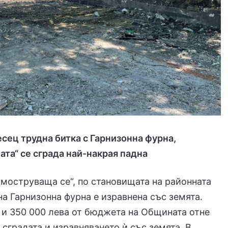
сец трудна битка с Гарнизонна фурна,
та“ се сграда най-накрая падна
амоструваща се“, по становищата на районната
 на Гарнизонна фурна е изравнена със земята.
 и 350 000 лева от бюджета на Общината отне
 сградата и изравняването ѝ със земята. В