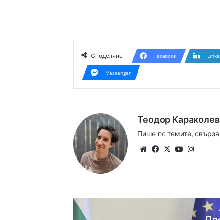
Споделяне
Facebook
Linke
Messenger
Теодор Караколев
Пише по темите, свърза
Website
Facebook
X
YouTube
Instag
Пр