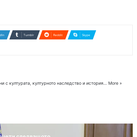
dIn
Tumblr
Reddit
Skype
ни с културата, културното наследство и история…
More »
ram
очети следващото