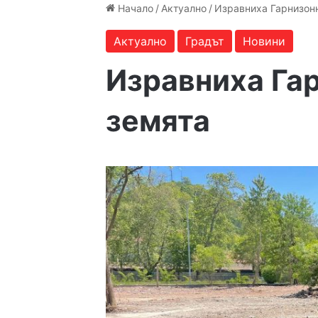
Начало
/
Актуално
/
Изравниха Гарнизон
Актуално
Градът
Новини
Изравниха Га
земята