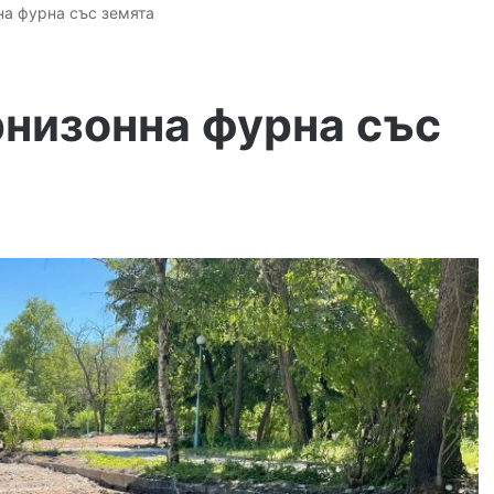
на фурна със земята
рнизонна фурна със