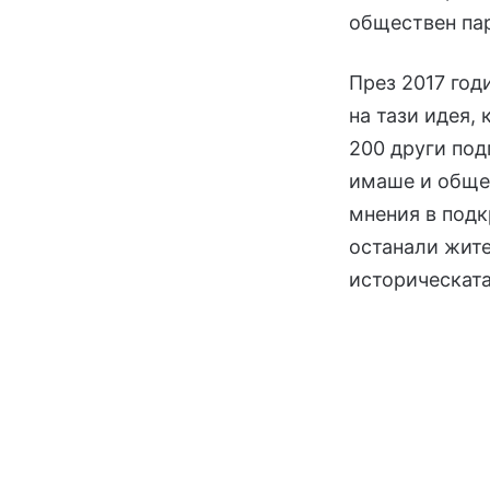
обществен па
През 2017 год
на тази идея,
200 други под
имаше и обще
мнения в подк
останали жите
историческата