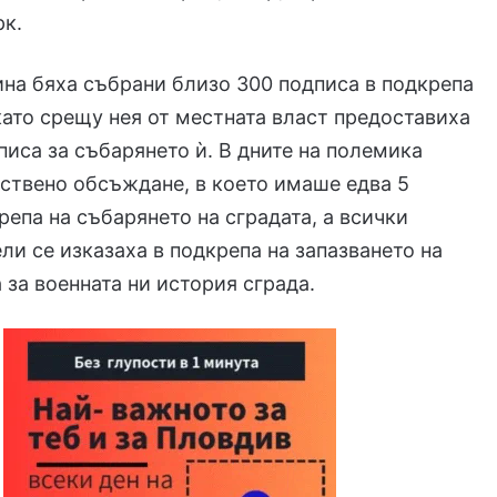
рк.
ина бяха събрани близо 300 подписа в подкрепа
 като срещу нея от местната власт предоставиха
писа за събарянето ѝ. В дните на полемика
ствено обсъждане, в което имаше едва 5
репа на събарянето на сградата, а всички
ли се изказаха в подкрепа на запазването на
 за военната ни история сграда.