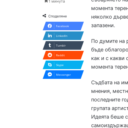
1 минута
момента терен
няколко дърве
Споделяне
запазени.
Facebook
LinkedIn
По думите на 
Tumblr
бъде облагоро
Reddit
как и с какви 
Skype
момента терен
Messenger
Съдбата на им
мнения, местн
последните го
групата артис
Идеята беше с
самоиздържащ