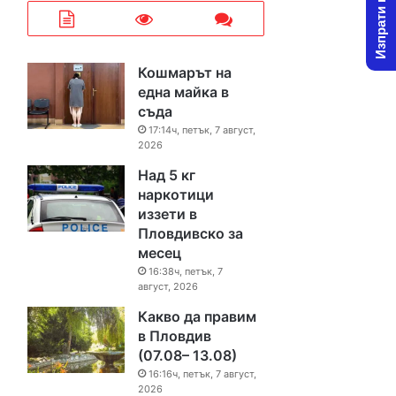
Изпрати новина
Кошмарът на
една майка в
съда
17:14ч, петък, 7 август,
2026
Над 5 кг
наркотици
иззети в
Пловдивско за
месец
16:38ч, петък, 7
август, 2026
Какво да правим
в Пловдив
(07.08– 13.08)
16:16ч, петък, 7 август,
2026