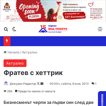
Търсене ...
Switch skin
М
Начало
/
Актуално
Актуално
Фратев с хеттрик
Дежурен Редактор
F
S
00:00ч, събота, 6 юли, 2013
1
o
e
294
Преди по-малко от минута
l
n
l
d
Бизнесменът черпи за първи син след две