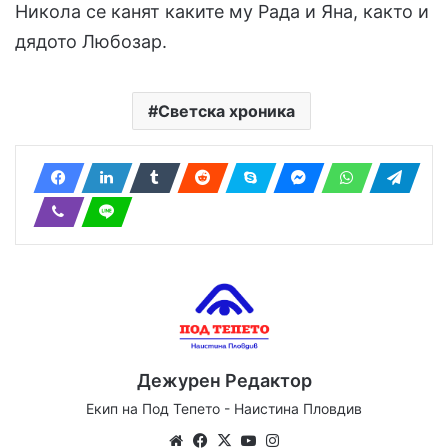
Никола се канят каките му Рада и Яна, както и
дядото Любозар.
Светска хроника
Дежурен Редактор
Екип на Под Тепето - Наистина Пловдив
We
Fa
X
Yo
Ins