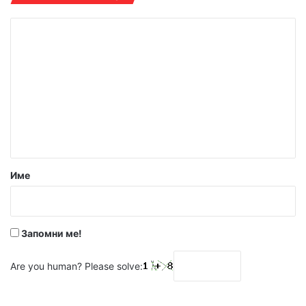
К
о
м
е
н
т
а
р
Име
:
*
Запомни ме!
Are you human? Please solve: