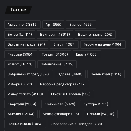
Тагове
Актуално
(33819)
Арт
(955)
Бизнес
(1655)
Ботев Пд
(111)
България
(13918)
Вашите писма
(206)
Вкусът на града
(994)
Власт
(4087)
Героите на деня
(1964)
Гласове
(5984)
Градът
(31300)
Евала
(1068)
Живот
(11043)
Забавление
(8402)
Забравеният град
(1826)
Здраве
(3890)
Зелен град
(1358)
Избори
(5022)
Избор на редактора
(2417)
Изпод тепето
(4900)
Имоти в Пловдив
(238)
Квартали
(2304)
Криминале
(5979)
Култура
(9791)
Мнения
(12144)
Моите отговори
(115)
Новини
(54308)
Нощна смяна
(1484)
Образование в Пловдив
(736)