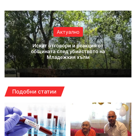
bsi
ce
uT
tag
te
bo
ub
ra
ok
e
m
Актуално
Искат отговори и реакция от
общината след убийството на
Младежкия хълм
Подобни статии