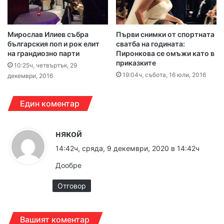
Мирослав Илиев събра
Първи снимки от спортната
българския поп и рок елит
сватба на годината:
на грандиозно парти
Пиронкова се омъжи като в
приказките
10:25ч, четвъртък, 29
19:04ч, събота, 16 юли, 2016
декември, 2016
Един коментар
к
някой
а
14:42ч, сряда, 9 декември, 2020 в 14:42ч
з
Дообре
а
:
Отговор
Вашият коментар