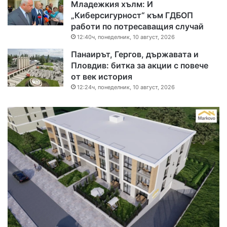
Младежкия хълм: И
„Киберсигурност“ към ГДБОП
работи по потресаващия случай
12:40ч, понеделник, 10 август, 2026
Панаирът, Гергов, държавата и
Пловдив: битка за акции с повече
от век история
12:24ч, понеделник, 10 август, 2026