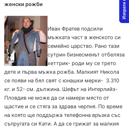
Изпрати новина
o
a
женски рожби
w
n
o
e
n
m
Иван Фратев подсили
X
a
i
мъжката част в женското си
l
семейно царство. Рано тази
сутрин бизнесменът отбеляза
хеттрик- роди му се трето
дете и първа мъжка рожба. Малкият Никола
се появи на бял свят с юнашки мерки- 3.310
кг. и 52- см. дължина. Шефът на Интерлийз-
Пловдив не може да си намери място от
щастие и се стяга за здрава черпня. По време
на която ще поддържа телефонна връзка със
съпругата си Кати. А да се грижат за малкия