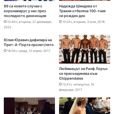
89 са новите случаи с
Надежда Шиндева от
коронавирус у нас през
Тракия отбеляза 100-тния
последното денонощие
си рожден ден
10:40ч, вторник, 27 декември,
10:22ч, вторник, 3 юли, 2018
2022
Юлия Юревич дефилира на
Прет-А-Порте пролет/лято
18:24ч, сряда, 12 април, 2017
Любимецът на Ралф Лорън
се присъединява към
Chippendales
12:41ч, четвъртък, 16
февруари, 2017