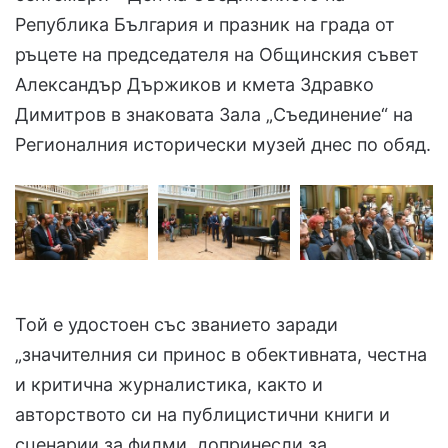
Република България и празник на града от
ръцете на председателя на Общинския съвет
Александър Държиков и кмета Здравко
Димитров в знаковата Зала „Съединение“ на
Регионалния исторически музей днес по обяд.
Той е удостоен със званието заради
„значителния си принос в обективната, честна
и критична журналистика, както и
авторството си на публицистични книги и
сценарии за филми, допринесли за