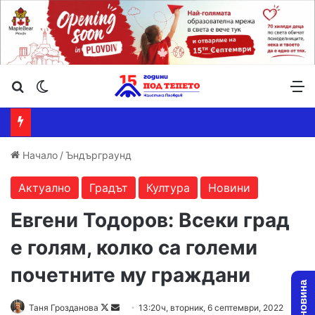
Търсене ...
Switch skin
М
Начало
/
Ъндърграунд
Актуално
Градът
Култура
Новини
Евгени Тодоров: Всеки град
е голям, колко са големи
почетните му граждани
Таня Грозданова
F
S
13:20ч, вторник, 6 септември, 2022