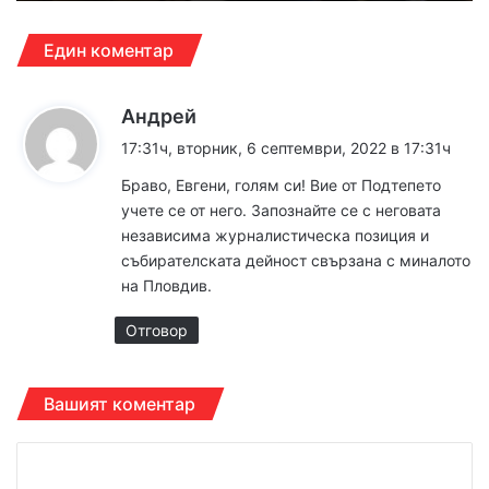
Един коментар
к
Андрей
а
17:31ч, вторник, 6 септември, 2022 в 17:31ч
з
Браво, Евгени, голям си! Вие от Подтепето
а
учете се от него. Запознайте се с неговата
:
независима журналистическа позиция и
събирателската дейност свързана с миналото
на Пловдив.
Отговор
Вашият коментар
К