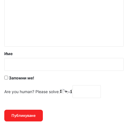
о
м
е
н
т
а
р
Име
:
*
Запомни ме!
Are you human? Please solve: