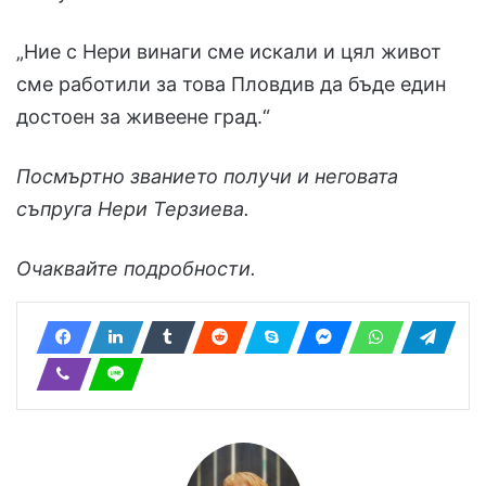
„Ние с Нери винаги сме искали и цял живот
сме работили за това Пловдив да бъде един
достоен за живеене град.“
Посмъртно званието получи и неговата
съпруга Нери Терзиева.
Очаквайте подробности.