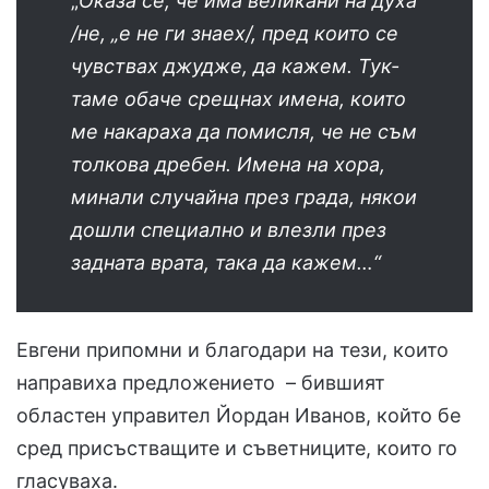
„
Оказа се, че има великани на духа
/не, „е не ги знаех/, пред които се
чувствах джудже, да кажем. Тук-
таме обаче срещнах имена, които
ме накараха да помисля, че не съм
толкова дребен. Имена на хора,
минали случайна през града, някои
дошли специално и влезли през
задната врата, така да кажем…“
Евгени припомни и благодари на тези, които
направиха предложението – бившият
областен управител Йордан Иванов, който бе
сред присъстващите и съветниците, които го
гласуваха.