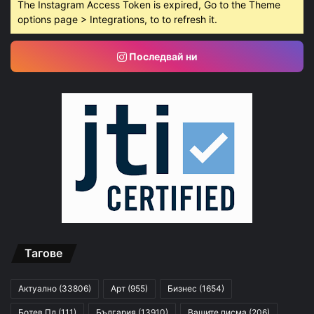
The Instagram Access Token is expired, Go to the Theme
options page > Integrations, to to refresh it.
Последвай ни
Тагове
Актуално
(33806)
Арт
(955)
Бизнес
(1654)
Ботев Пд
(111)
България
(13910)
Вашите писма
(206)