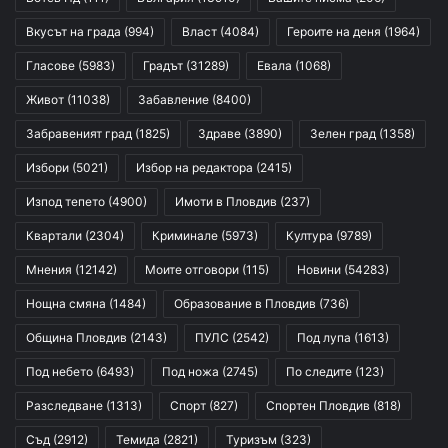
Вкусът на града
(994)
Власт
(4084)
Героите на деня
(1964)
Гласове
(5983)
Градът
(31289)
Евала
(1068)
Живот
(11038)
Забавление
(8400)
Забравеният град
(1825)
Здраве
(3890)
Зелен град
(1358)
Избори
(5021)
Избор на редактора
(2415)
Изпод тепето
(4900)
Имоти в Пловдив
(237)
Квартали
(2304)
Криминале
(5973)
Култура
(9789)
Мнения
(12142)
Моите отговори
(115)
Новини
(54283)
Нощна смяна
(1484)
Образование в Пловдив
(736)
Община Пловдив
(2143)
ПУЛС
(2542)
Под лупа
(1613)
Под небето
(6493)
Под ножа
(2745)
По следите
(123)
Разследване
(1313)
Спорт
(827)
Спортен Пловдив
(818)
Съд
(2912)
Темида
(2821)
Туризъм
(323)