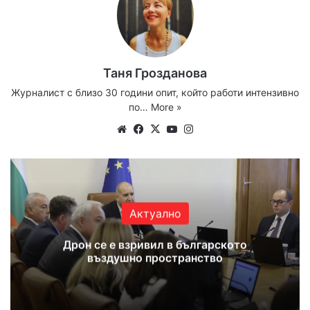
Таня Грозданова
Журналист с близо 30 години опит, който работи интензивно
по…
More »
We
Fa
X
Yo
Ins
bsi
ce
uT
tag
te
bo
ub
ra
ok
e
m
Актуално
Дрон се е взривил в българското
въздушно пространство