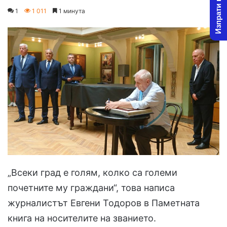
Изпрати новина
o
e
1
1 011
1 минута
l
n
l
d
o
a
w
n
o
e
n
m
X
a
i
l
„Всеки град е голям, колко са големи
почетните му граждани“, това написа
журналистът Евгени Тодоров в Паметната
книга на носителите на званието.