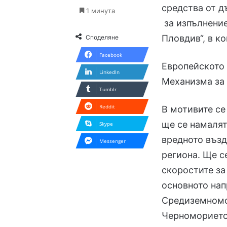
средства от д
1 минута
за изпълнение
Пловдив“, в к
Споделяне
Facebook
Европейското 
LinkedIn
Механизма за 
Tumblr
Reddit
В мотивите се
ще се намалят
Skype
вредното възд
Messenger
региона. Ще с
скоростите за
основното нап
Средиземномо
Черноморието