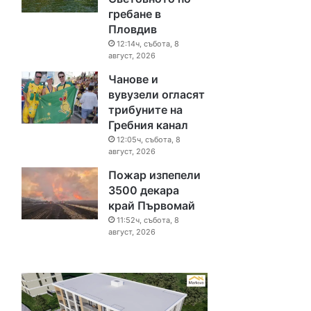
гребане в
Пловдив
12:14ч, събота, 8
август, 2026
Чанове и
вувузели огласят
трибуните на
Гребния канал
12:05ч, събота, 8
август, 2026
Пожар изпепели
3500 декара
край Първомай
11:52ч, събота, 8
август, 2026