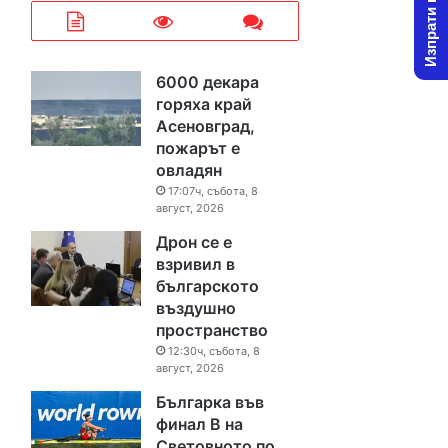
Изпрати новина
6000 декара
горяха край
Асеновград,
пожарът е
овладян
17:07ч, събота, 8
август, 2026
Дрон се е
взривил в
българското
въздушно
пространство
12:30ч, събота, 8
август, 2026
Българка във
финал B на
Световното по