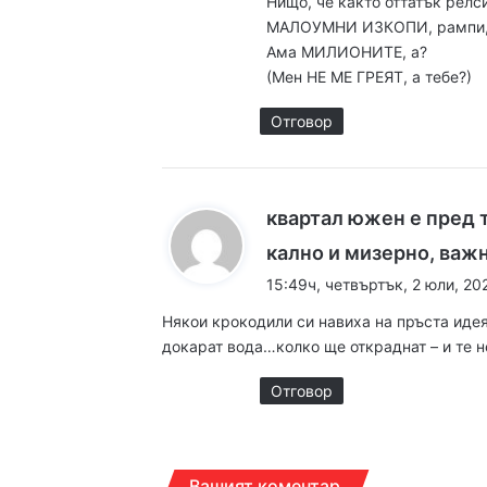
Нищо, че както оттатък релс
МАЛОУМНИ ИЗКОПИ, рампи, 
Ама МИЛИОНИТЕ, а?
12:05ч, събота, 8 август
(Мен НЕ МЕ ГРЕЯТ, а тебе?)
Чанове и вувузели о
Отговор
11:52ч, събота, 8 август
Пожар изпепели 350
квартал южен е пред т
кално и мизерно, важ
15:49ч, четвъртък, 2 юли, 20
08:30ч, събота, 8 авгус
Някои крокодили си навиха на пръста идеят
докарат вода…колко ще откраднат – и те 
Отговор
17:14ч, петък, 7 август,
Кошмарът на една м
Вашият коментар