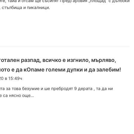
ите, тайа и отсам ще съсипят ПредГаровия „площад“ с дълбоки
:
стълбища и пикалници.
, 2026
гласят трибуните на Гребния канал
, 2026
0 декара край Първомай
отален разпад, всичко е изгнило, мърляво,
к
ното е да кОпаме големи дупки и да залебим!
а
20 в 15:49ч
т, 2026
з
а за това безумие и ше пребродят 9 дерата , та да ни
График за миенето на пловдивските улици от 10 до 14 август
а
не са нясно още…
:
 2026
айка в съда