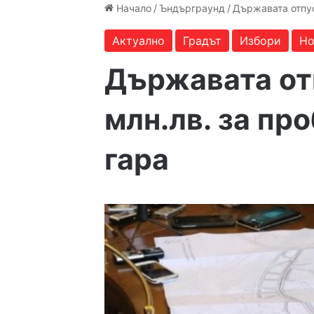
Начало
/
Ъндърграунд
/
Държавата отпус
Актуално
Градът
Избори
Но
Държавата от
млн.лв. за пр
гара