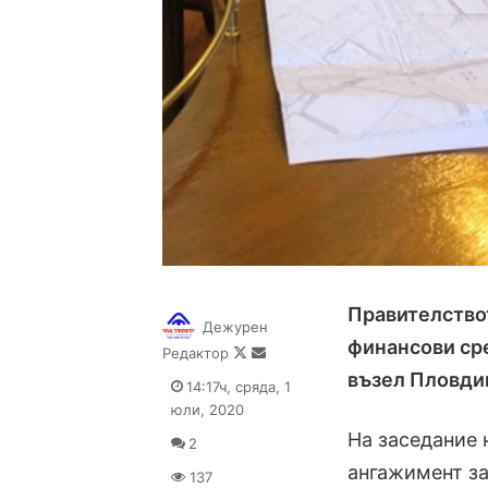
Правителство
Дежурен
финансови сре
Follow
Send
Редактор
on
an
възел Пловди
14:17ч, сряда, 1
X
email
юли, 2020
На заседание 
2
ангажимент за
137