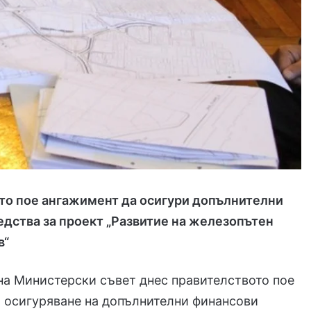
то пое ангажимент да осигури допълнителни
дства за проект „Развитие на железопътен
в“
на Министерски съвет днес правителството пое
 осигуряване на допълнителни финансови