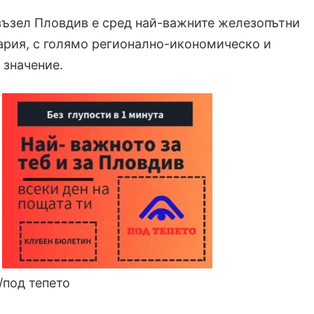
възел Пловдив е сред най-важните железопътни
ария, с голямо регионално-икономическо и
 значение.
/под тепето