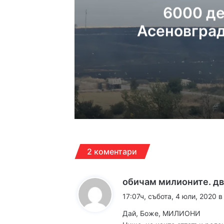
6000 де
Асеновград
17:07ч, събота, 8 август
6000 декара горяха 
12:30ч, събота, 8 август
2 коментари
Дрон се е взривил в
обичам милионите. д
17:07ч, събота, 4 юли, 2020 в
12:14ч, събота, 8 август
Дай, Боже, МИЛИОНИ