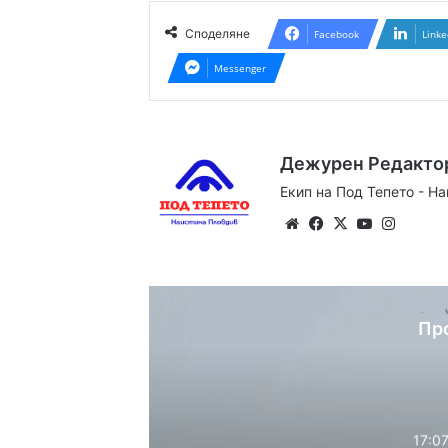
Споделяне
Facebook
Linke
Messenger
Дежурен Редакто
Екип на Под Тепето - Н
Website
Facebook
X
YouTube
Instag
Пр
17:07