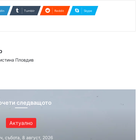
dIn
Tumblr
Reddit
Skype
р
аистина Пловдив
ram
очети следващото
Актуално
ч, събота, 8 август, 2026