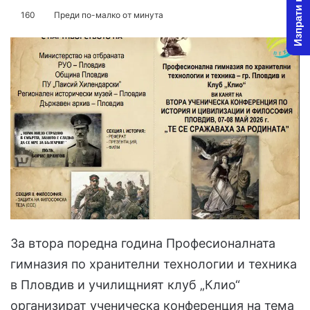
Изпрати новина
on
an
160
Преди по-малко от минута
X
email
За втора поредна година Професионалната
гимназия по хранителни технологии и техника
в Пловдив и училищният клуб „Клио“
организират ученическа конференция на тема