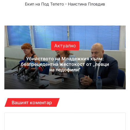
Екип на Под Тепето - Наистина Пловдив
Website
Facebook
X
YouTube
Instagram
Актуално
Убийството на Младежкия хълм:
безпрецедентна жестокост от „ловци
на педофили“
Вашият коментар
К
о