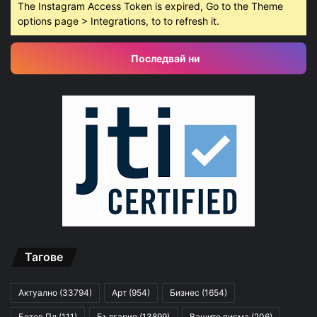
The Instagram Access Token is expired, Go to the Theme
options page > Integrations, to to refresh it.
Последвай ни
Тагове
Актуално
(33794)
Арт
(954)
Бизнес
(1654)
Ботев Пд
(111)
България
(13899)
Вашите писма
(206)