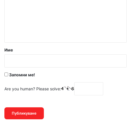
м
е
н
т
а
р
Име
:
*
Запомни ме!
Are you human? Please solve: