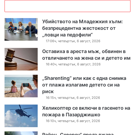
Убийството на Младежкия хълм:
безпрецедентна жестокост от
„ловци на педофили“
17:06ч, четвъртък, 6 август, 2026
Оставиха в ареста мъж, обвинен в
отвличането на жена си и детето им
16:40ч, четвъртък, 6 август, 2026
„Sharenting“ или как с една снимка
от плажа излагаме детето си на
риск
16:15ч, четвъртък, 6 август, 2026
Хеликоптер се включи в гасенето на
пожара в Пазарджишко
16:10ч, четвъртък, 6 август, 2026
Район „Северен“ продължава