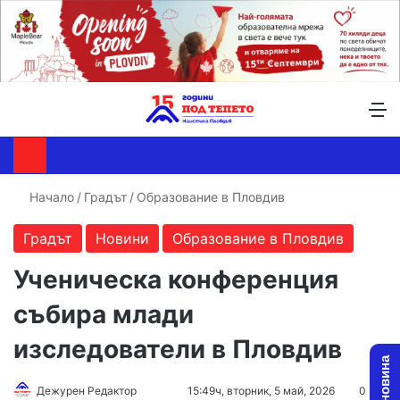
Търсене ...
Switch skin
М
Начало
/
Градът
/
Образование в Пловдив
Градът
Новини
Образование в Пловдив
Ученическа конференция
събира млади
изследователи в Пловдив
Follow
Send
Дежурен Редактор
15:49ч, вторник, 5 май, 2026
0