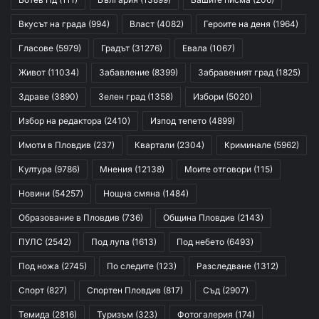
Вкусът на града
(994)
Власт
(4082)
Героите на деня
(1964)
Гласове
(5979)
Градът
(31276)
Евала
(1067)
Живот
(11034)
Забавление
(8399)
Забравеният град
(1825)
Здраве
(3890)
Зелен град
(1358)
Избори
(5020)
Избор на редактора
(2410)
Изпод тепето
(4899)
Имоти в Пловдив
(237)
Квартали
(2304)
Криминале
(5962)
Култура
(9786)
Мнения
(12138)
Моите отговори
(115)
Новини
(54257)
Нощна смяна
(1484)
Образование в Пловдив
(736)
Община Пловдив
(2143)
ПУЛС
(2542)
Под лупа
(1613)
Под небето
(6493)
Под ножа
(2745)
По следите
(123)
Разследване
(1312)
Спорт
(827)
Спортен Пловдив
(817)
Съд
(2907)
Темида
(2816)
Туризъм
(323)
Фотогалерия
(174)