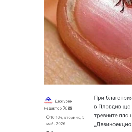
При благоприя
Дежурен
в Пловдив ще 
Follow
Send
Редактор
on
an
тревните пло
16:16ч, вторник, 5
X
email
май, 2026
„Дезинфекцион