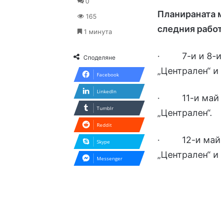
0
Планираната 
165
следния работ
1 минута
· 7-и и 8-и м
Споделяне
„Централен“ и 
Facebook
LinkedIn
· 11-и май –
Tumblr
„Централен“.
Reddit
· 12-и май –
Skype
„Централен“ и 
Messenger