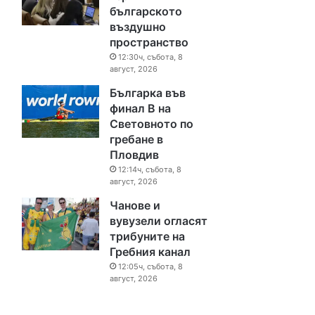
българското
въздушно
пространство
12:30ч, събота, 8
август, 2026
Българка във
финал B на
Световното по
гребане в
Пловдив
12:14ч, събота, 8
август, 2026
Чанове и
вувузели огласят
трибуните на
Гребния канал
12:05ч, събота, 8
август, 2026