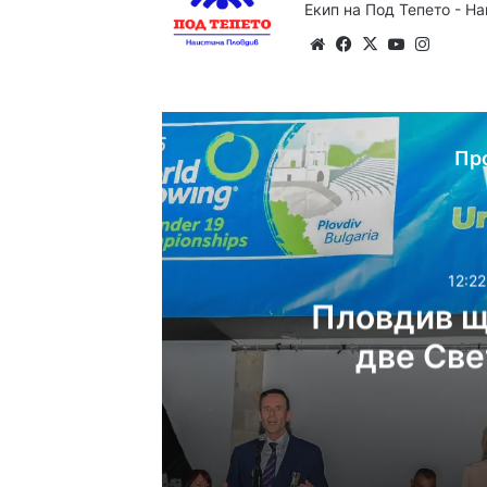
Екип на Под Тепето - Н
Website
Facebook
X
YouTube
Instag
Пр
12:22
Пловдив щ
две Све
12:22ч, неделя, 9 август