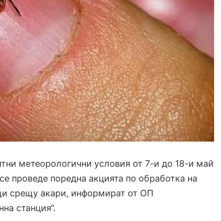
тни метеорологични условия от 7-и до 18-и май
се проведе поредна акцията по обработка на
щи срещу акари, информират от ОП
на станция“.