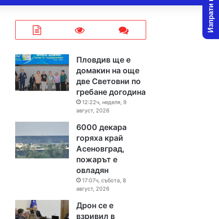
Изпрати новина
Пловдив ще е
домакин на още
две Световни по
гребане догодина
12:22ч, неделя, 9
август, 2026
6000 декара
горяха край
Асеновград,
пожарът е
овладян
17:07ч, събота, 8
август, 2026
Дрон се е
взривил в