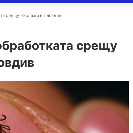
та срещу кърлежи в Пловдив
бработката срещу
овдив