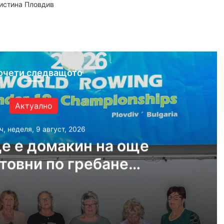
аистина Пловдив
ram
очети следващото
Актуално
ч, неделя, 9 август, 2026
е е домакин на още
товни по гребане
догодина
, 2026