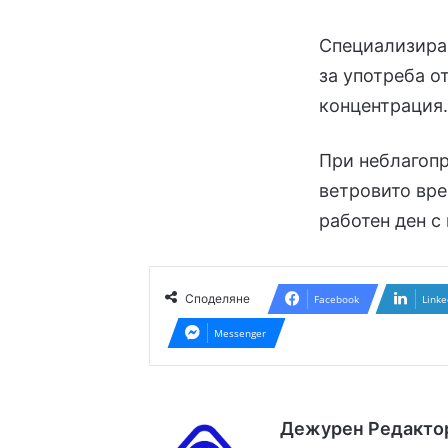
Специализира
за употреба о
концентрация
При неблагоп
ветровито вр
работен ден с
Споделяне
Facebook
Linke
Messenger
Дежурен Редакто