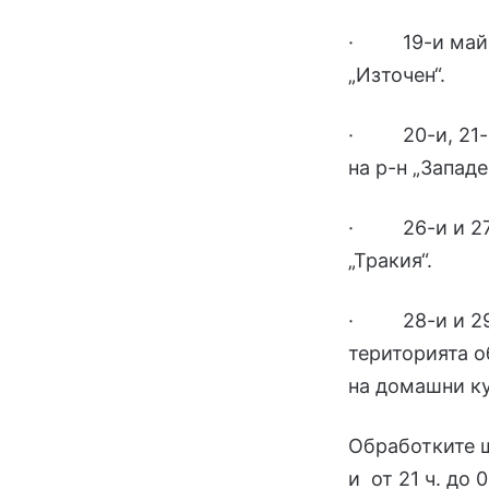
· 19-и май –
„Източен“.
· 20-и, 21-в
на р-н „Западе
· 26-и и 27-
„Тракия“.
· 28-и и 29-
територията 
на домашни ку
Обработките щ
и от 21 ч. до 0