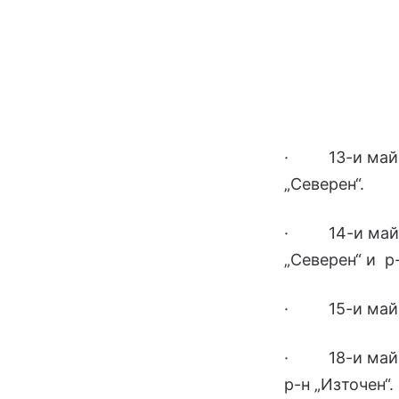
· 13-и май –
„Северен“.
· 14-и май –
„Северен“ и р
· 15-и май –
· 18-и май –
р-н „Източен“.