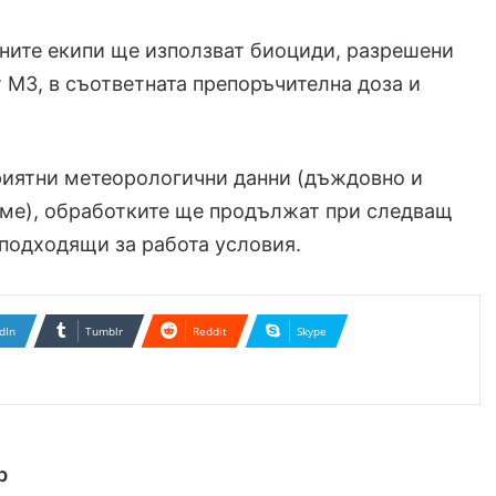
ните екипи ще използват биоциди, разрешени
т МЗ, в съответната препоръчителна доза и
.
риятни метеорологични данни (дъждовно и
еме), обработките ще продължат при следващ
 подходящи за работа условия.
dIn
Tumblr
Reddit
Skype
р