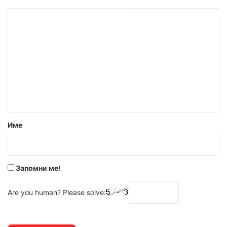
К
о
м
е
н
т
а
р
Име
:
*
Запомни ме!
Are you human? Please solve: