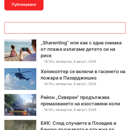
„Sharenting“ или как с една снимка
от плажа излагаме детето си на
риск
16:15ч, четвъртък, 6 август, 2026
Хеликоптер се включи в гасенето на
пожара в Пазарджишко
16:10ч, четвъртък, 6 август, 2026
Район „Северен“ продължава
премахването на изоставени коли
16:10ч, четвъртък, 6 август, 2026
БХК: След случаите в Пловдив и
Банско държавата е длъжна да