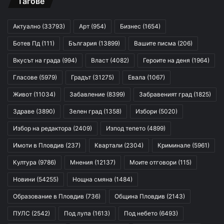
Тагове
Актуално
(33793)
Арт
(954)
Бизнес
(1654)
Ботев Пд
(111)
България
(13899)
Вашите писма
(206)
Вкусът на града
(994)
Власт
(4082)
Героите на деня
(1964)
Гласове
(5979)
Градът
(31275)
Евала
(1067)
Живот
(11034)
Забавление
(8399)
Забравеният град
(1825)
Здраве
(3890)
Зелен град
(1358)
Избори
(5020)
Избор на редактора
(2409)
Изпод тепето
(4899)
Имоти в Пловдив
(237)
Квартали
(2304)
Криминале
(5961)
Култура
(9786)
Мнения
(12137)
Моите отговори
(115)
Новини
(54255)
Нощна смяна
(1484)
Образование в Пловдив
(736)
Община Пловдив
(2143)
ПУЛС
(2542)
Под лупа
(1613)
Под небето
(6493)