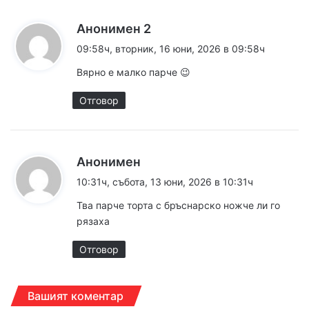
к
Анонимен 2
а
09:58ч, вторник, 16 юни, 2026 в 09:58ч
з
Вярно е малко парче 😉
а
:
Отговор
к
Анонимен
а
10:31ч, събота, 13 юни, 2026 в 10:31ч
з
Тва парче торта с бръснарско ножче ли го
а
рязаха
:
Отговор
Вашият коментар