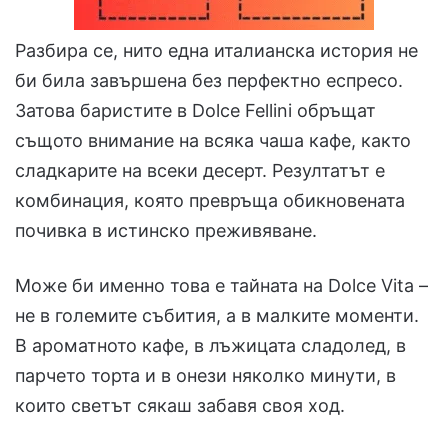
Разбира се, нито една италианска история не
би била завършена без перфектно еспресо.
Затова баристите в Dolce Fellini обръщат
същото внимание на всяка чаша кафе, както
сладкарите на всеки десерт. Резултатът е
комбинация, която превръща обикновената
почивка в истинско преживяване.
Може би именно това е тайната на Dolce Vita –
не в големите събития, а в малките моменти.
В ароматното кафе, в лъжицата сладолед, в
парчето торта и в онези няколко минути, в
които светът сякаш забавя своя ход.