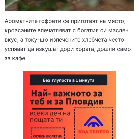
Ароматните гофрети се приготвят на място,
кроасаните впечатляват с богатия си маслен
вкус, а току-що изпечените хлебчета често
успяват да изкушат дори хората, дошли само
за кафе.