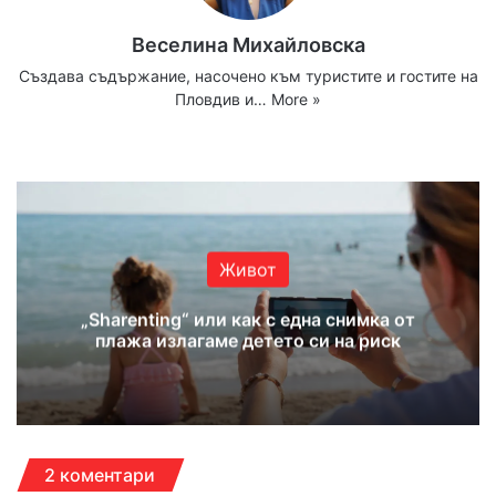
Веселина Михайловска
Създава съдържание, насочено към туристите и гостите на
Пловдив и…
More »
Website
Facebook
X
YouTube
Instagram
Живот
„Sharenting“ или как с една снимка от
плажа излагаме детето си на риск
2 коментари