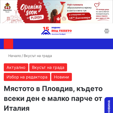
Търсене ...
Switch skin
М
Начало
/
Вкусът на града
Актуално
Вкусът на града
Избор на редактора
Новини
Мястото в Пловдив, където
всеки ден е малко парче от
Италия