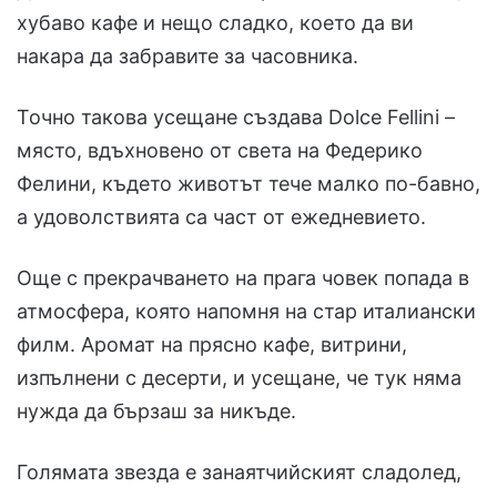
хубаво кафе и нещо сладко, което да ви
накара да забравите за часовника.
Точно такова усещане създава Dolce Fellini –
място, вдъхновено от света на Федерико
Фелини, където животът тече малко по-бавно,
а удоволствията са част от ежедневието.
Още с прекрачването на прага човек попада в
атмосфера, която напомня на стар италиански
филм. Аромат на прясно кафе, витрини,
изпълнени с десерти, и усещане, че тук няма
нужда да бързаш за никъде.
Голямата звезда е занаятчийският сладолед,