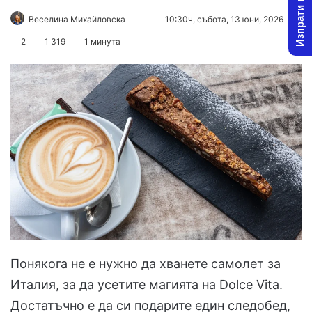
Изпрати новина
Follow
Send
Веселина Михайловска
10:30ч, събота, 13 юни, 2026
on
an
2
1 319
1 минута
X
email
Понякога не е нужно да хванете самолет за
Италия, за да усетите магията на Dolce Vita.
Достатъчно е да си подарите един следобед,