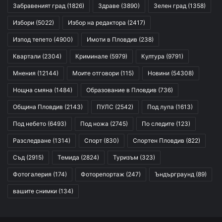
Забравеният град
(1826)
Здраве
(3890)
Зелен град
(1358)
Избори
(5022)
Избор на редактора
(2417)
Изпод тепето
(4900)
Имоти в Пловдив
(238)
Квартали
(2304)
Криминале
(5979)
Култура
(9791)
Мнения
(12144)
Моите отговори
(115)
Новини
(54308)
Нощна смяна
(1484)
Образование в Пловдив
(736)
Община Пловдив
(2143)
ПУЛС
(2542)
Под лупа
(1613)
Под небето
(6493)
Под ножа
(2745)
По следите
(123)
Разследване
(1314)
Спорт
(830)
Спортен Пловдив
(822)
Съд
(2915)
Темида
(2824)
Туризъм
(323)
Фотогалерия
(174)
Фоторепортаж
(247)
Ъндърграунд
(89)
вашите снимки
(134)