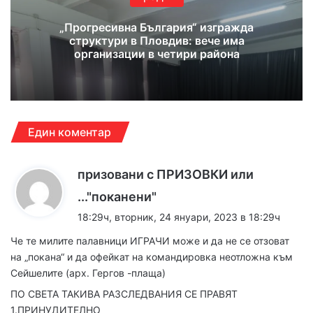
„Прогресивна България“ изгражда
структури в Пловдив: вече има
организации в четири района
Един коментар
призовани с ПРИЗОВКИ или
к
..."поканени"
а
18:29ч, вторник, 24 януари, 2023 в 18:29ч
з
Че те милите палавници ИГРАЧИ може и да не се отзоват
а
на „покана“ и да офейкат на командировка неотложна към
:
Сейшелите (арх. Гергов -плаща)
ПО СВЕТА ТАКИВА РАЗСЛЕДВАНИЯ СЕ ПРАВЯТ
1.ПРИНУДИТЕЛНО