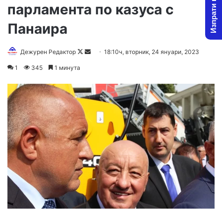
Изпрати новина
парламента по казуса с
Панаира
Follow
Send
Дежурен Редактор
18:10ч, вторник, 24 януари, 2023
on
an
1
345
1 минута
X
email