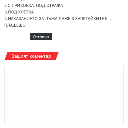
2.С ПРИЗОВКА, ПОД СТРАЖА
3.ПОД КЛЕТВА
4.НАКАЗАНИЕТО ЗА ЛЪЖА ДАЖЕ В ЗАПЕТАЙКИТЕ Е …
ПЛАШЕЩО
Отговор
Вашият коментар
К
о
м
е
н
т
а