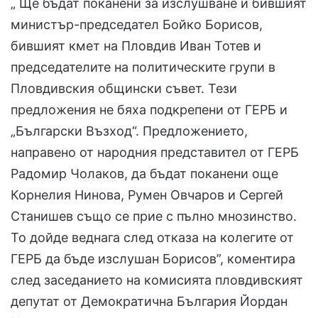
„ Ще бъдат поканени за изслушване и бившият
министър-председател Бойко Борисов,
бившият кмет на Пловдив Иван Тотев и
председателите на политическите групи в
Пловдивския общински съвет. Тези
предложения не бяха подкрепени от ГЕРБ и
„Български Възход“. Предложението,
направено от народния представител от ГЕРБ
Радомир Чолаков, да бъдат поканени още
Корнелия Нинова, Румен Овчаров и Сергей
Станишев също се прие с пълно мнозинство.
То дойде веднага след отказа на колегите от
ГЕРБ да бъде изслушан Борисов”, коментира
след заседанието на комисията пловдивският
депутат от Демократична България Йордан