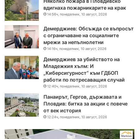
Няколко пожара в Пловдивско
вдигнаха пожарникарите на крак
14:56ч, понеделник, 10 август, 2026
Демерджиев: Обсъжда се въпросът
с ограничаване на социалните
мрежи за непълнолетни
14:16ч, понеделник, 10 август, 2026
Демерджиев за убийството на
Младежкия хълм: И
„Киберсигурност“ към ГДБОП
работи по потресаващия случай
12:40ч, понеделник, 10 август, 2026
Панаирът, Гергов, държавата и
Пловдив: битка за акции с повече
от век история
12:24ч, понеделник, 10 август, 2026