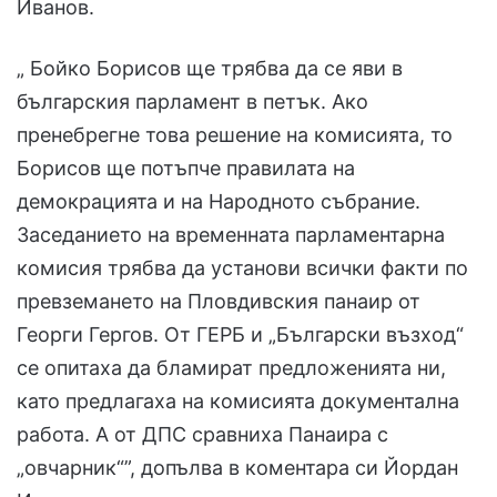
Иванов.
„ Бойко Борисов ще трябва да се яви в
българския парламент в петък. Ако
пренебрегне това решение на комисията, то
Борисов ще потъпче правилата на
демокрацията и на Народното събрание.
Заседанието на временната парламентарна
комисия трябва да установи всички факти по
превземането на Пловдивския панаир от
Георги Гергов. От ГЕРБ и „Български възход“
се опитаха да бламират предложенията ни,
като предлагаха на комисията документална
работа. А от ДПС сравниха Панаира с
„овчарник“”, допълва в коментара си Йордан