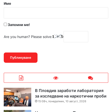
р
Име
:
*
Запомни ме!
Are you human? Please solve:
В Пловдив заработи лаборатория
за изследване на наркотични проби
15:08ч, понеделник, 10 август, 2026