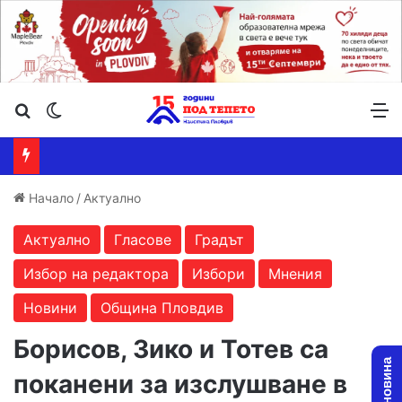
Търсене ...
Switch skin
М
Начало
/
Актуално
Актуално
Гласове
Градът
Избор на редактора
Избори
Мнения
Новини
Община Пловдив
Борисов, Зико и Тотев са
поканени за изслушване в