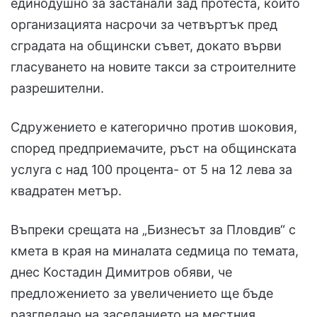
единодушно за застанали зад протеста, който
организацията насрочи за четвъртък пред
сградата на общински съвет, докато върви
гласуването на новите такси за строителните
разрешителни.
Сдружението е категорично против шоковия,
според предприемачите, ръст на общинската
услуга с над 100 процента- от 5 на 12 лева за
квадратен метър.
Въпреки срещата на „Бизнесът за Пловдив“ с
кмета в края на миналата седмица по темата,
днес Костадин Димитров обяви, че
предложението за увеличението ще бъде
разгледано на заседанието на местния