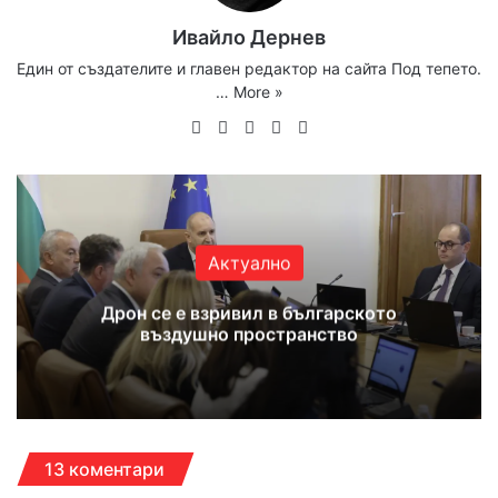
Ивайло Дернев
Един от създателите и главен редактор на сайта Под тепето.
…
More »
Website
Facebook
X
YouTube
Instagram
Актуално
Дрон се е взривил в българското
въздушно пространство
13 коментари