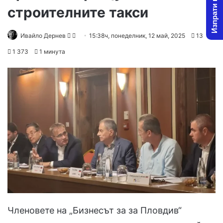
Изпрати новина
строителните такси
Follow
Send
Ивайло Дернев
15:38ч, понеделник, 12 май, 2025
13
on
an
1 373
1 минута
X
email
Членовете на „Бизнесът за за Пловдив“