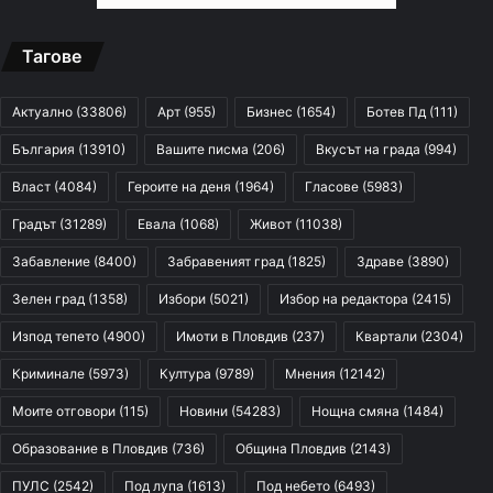
Тагове
Актуално
(33806)
Арт
(955)
Бизнес
(1654)
Ботев Пд
(111)
България
(13910)
Вашите писма
(206)
Вкусът на града
(994)
Власт
(4084)
Героите на деня
(1964)
Гласове
(5983)
Градът
(31289)
Евала
(1068)
Живот
(11038)
Забавление
(8400)
Забравеният град
(1825)
Здраве
(3890)
Зелен град
(1358)
Избори
(5021)
Избор на редактора
(2415)
Изпод тепето
(4900)
Имоти в Пловдив
(237)
Квартали
(2304)
Криминале
(5973)
Култура
(9789)
Мнения
(12142)
Моите отговори
(115)
Новини
(54283)
Нощна смяна
(1484)
Образование в Пловдив
(736)
Община Пловдив
(2143)
ПУЛС
(2542)
Под лупа
(1613)
Под небето
(6493)