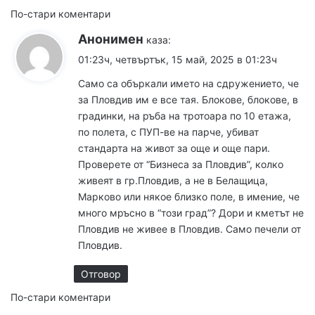
Навигация
По-стари коментари
Анонимен
за
каза:
01:23ч, четвъртък, 15 май, 2025 в 01:23ч
коментарите
Само са объркали името на сдружението, че
за Пловдив им е все тая. Блокове, блокове, в
градинки, на ръба на тротоара по 10 етажа,
по полета, с ПУП-ве на парче, убиват
стандарта на живот за още и още пари.
Проверете от “Бизнеса за Пловдив”, колко
живеят в гр.Пловдив, а не в Белащица,
Марково или някое близко поле, в имение, че
много мръсно в “този град”? Дори и кметът не
Пловдив не живее в Пловдив. Само печели от
Пловдив.
Отговор
Навигация
По-стари коментари