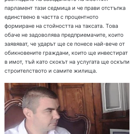
парламент тази седмица и че прави отстъпка
единствено в частта с процентното
формиране на стойността на таксата. Това
обаче не задоволява предприемачите, които
заявяват, че ударът ще се понесе най-вече от
обикновените граждани, които ще инвестират
в имот, тъй като скокът на услугата ще оскъпи
строителството и самите жилища.