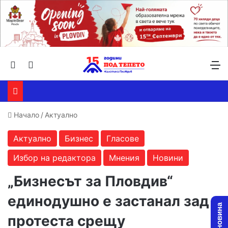
Търсене ...
Switch skin
М
Начало
/
Актуално
Актуално
Бизнес
Гласове
Избор на редактора
Мнения
Новини
„Бизнесът за Пловдив“
единодушно е застанал зад
протеста срещу