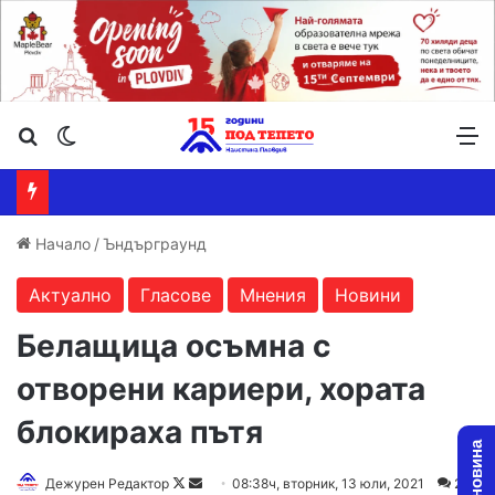
Търсене ...
Switch skin
М
Начало
/
Ъндърграунд
Актуално
Гласове
Мнения
Новини
Белащица осъмна с
отворени кариери, хората
блокираха пътя
Дежурен Редактор
F
S
08:38ч, вторник, 13 юли, 2021
2