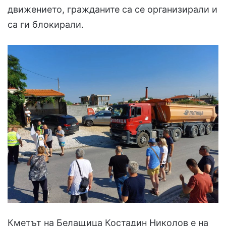
движението, гражданите са се организирали и
са ги блокирали.
Кметът на Белащица Костадин Николов е на