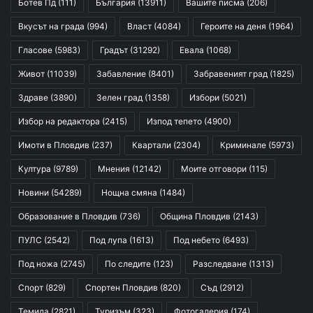
Ботев Пд
(111)
България
(13911)
Вашите писма
(206)
Вкусът на града
(994)
Власт
(4084)
Героите на деня
(1964)
Гласове
(5983)
Градът
(31292)
Евала
(1068)
Живот
(11039)
Забавление
(8401)
Забравеният град
(1825)
Здраве
(3890)
Зелен град
(1358)
Избори
(5021)
Избор на редактора
(2415)
Изпод тепето
(4900)
Имоти в Пловдив
(237)
Квартали
(2304)
Криминале
(5973)
Култура
(9789)
Мнения
(12142)
Моите отговори
(115)
Новини
(54289)
Нощна смяна
(1484)
Образование в Пловдив
(736)
Община Пловдив
(2143)
ПУЛС
(2542)
Под лупа
(1613)
Под небето
(6493)
Под ножа
(2745)
По следите
(123)
Разследване
(1313)
Спорт
(829)
Спортен Пловдив
(820)
Съд
(2912)
Темида
(2821)
Туризъм
(323)
Фотогалерия
(174)