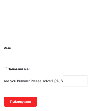
о
м
е
н
т
а
р
Име
:
*
Запомни ме!
Are you human? Please solve: