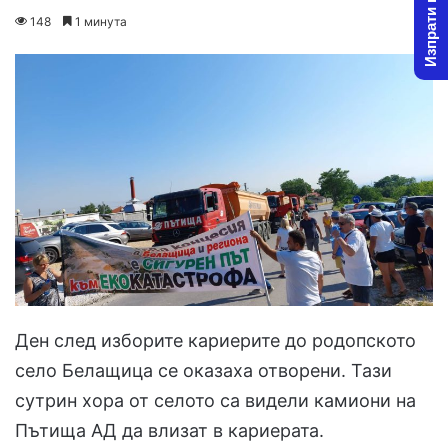
Изпрати новина
o
e
148
1 минута
l
n
l
d
o
a
w
n
o
e
n
m
X
a
i
l
Ден след изборите кариерите до родопското
село Белащица се оказаха отворени. Тази
сутрин хора от селото са видели камиони на
Пътища АД да влизат в кариерата.