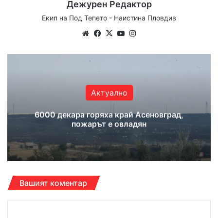
Дежурен Редактор
Екип на Под Тепето - Наистина Пловдив
We
Fa
X
Yo
Ins
bsi
ce
uT
tag
te
bo
ub
ra
ok
e
m
Актуално
6000 декара горяха край Асеновград,
пожарът е овладян
Вашият коментар
К