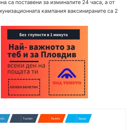
ина са поставени за изминалите 24 часа, а от
мунизационната кампания ваксинираните са 2
edIn
Tumblr
Reddit
Skype