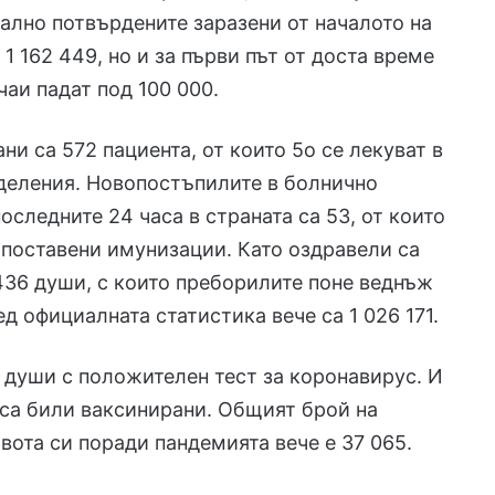
ално потвърдените заразени от началото на
1 162 449, но и за първи път от доста време
чаи падат под 100 000.
ни са 572 пациента, от които 5о се лекуват в
деления. Новопостъпилите в болнично
оследните 24 часа в страната са 53, от които
с поставени имунизации. Като оздравели са
36 души, с които преборилите поне веднъж
ед официалната статистика вече са 1 026 171.
 души с положителен тест за коронавирус. И
са били ваксинирани. Общият брой на
вота си поради пандемията вече е 37 065.