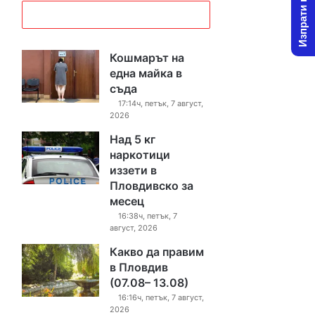
Изпрати новина
Кошмарът на
една майка в
съда
17:14ч, петък, 7 август,
2026
Над 5 кг
наркотици
иззети в
Пловдивско за
месец
16:38ч, петък, 7
август, 2026
Какво да правим
в Пловдив
(07.08– 13.08)
16:16ч, петък, 7 август,
2026