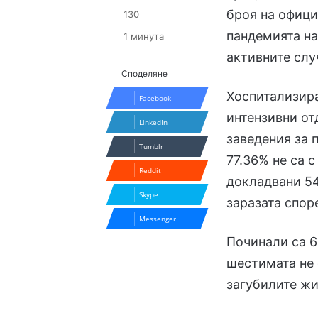
броя на офици
130
пандемията на 
1 минута
активните слу
Споделяне
Хоспитализира
Facebook
интензивни от
LinkedIn
заведения за п
Tumblr
77.36% не са 
Reddit
докладвани 54
Skype
заразата спор
Messenger
Починали са 6
шестимата не 
загубилите жи