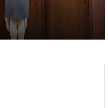
 2026
айка в съда
 2026
иззети в Пловдивско за месец
 2026
ловдив (07.08– 13.08)
 2026