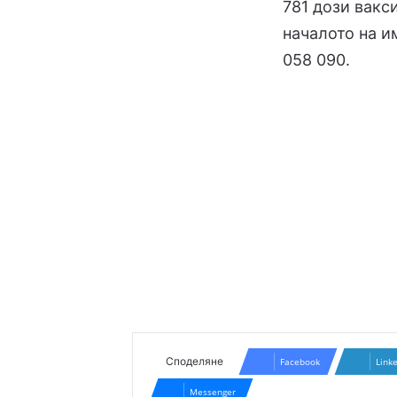
781 дози вакс
началото на и
058 090.
Споделяне
Facebook
Link
Messenger