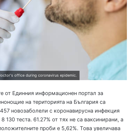
ctor's office during coronavirus epidemic.
е от Единния информационен портал за
нонощие на територията на България са
 457 новозаболели с коронавирусна инфекция
8 130 теста. 61.27% от тях не са ваксинирани, а
положителните проби е 5,62%. Това увеличава