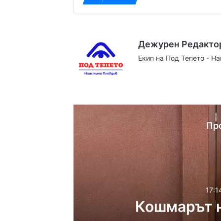
Дежурен Редакто
Екип на Под Тепето - Н
Website
Facebook
X
YouTube
Instag
Пр
17:1
Кошмарът н