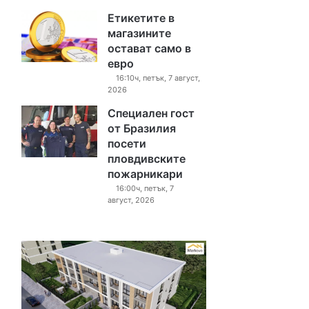
Етикетите в
магазините
остават само в
евро
16:10ч, петък, 7 август,
2026
Специален гост
от Бразилия
посети
пловдивските
пожарникари
16:00ч, петък, 7
август, 2026