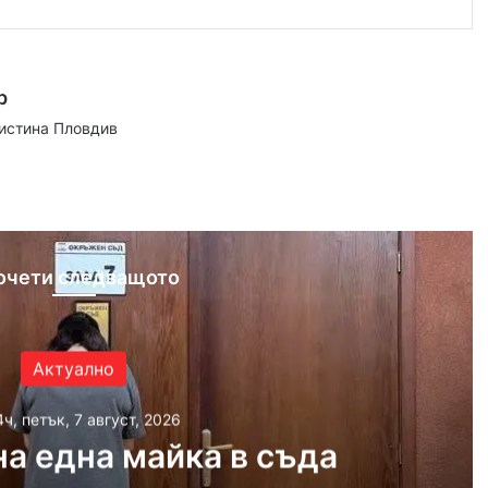
р
аистина Пловдив
ram
очети следващото
Актуално
4ч, петък, 7 август, 2026
а една майка в съда