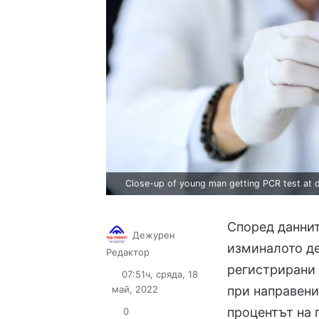
Close-up of young man getting PCR test at do
Според даннит
Дежурен
изминалото де
Follow
Send
Редактор
on
an
регистрирани
07:51ч, сряда, 18
X
email
май, 2022
при направени 
процентът на 
0