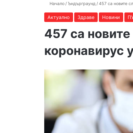
Начало
/
Ъндърграунд
/
457 са новите с
Актуално
Здраве
Новини
П
457 са новите
коронавирус у