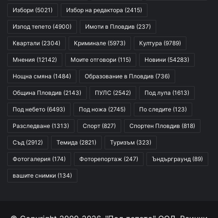
Избори
(5021)
Избор на редактора
(2415)
Изпод тепето
(4900)
Имоти в Пловдив
(237)
Квартали
(2304)
Криминале
(5973)
Култура
(9789)
Мнения
(12142)
Моите отговори
(115)
Новини
(54283)
Нощна смяна
(1484)
Образование в Пловдив
(736)
Община Пловдив
(2143)
ПУЛС
(2542)
Под лупа
(1613)
Под небето
(6493)
Под ножа
(2745)
По следите
(123)
Разследване
(1313)
Спорт
(827)
Спортен Пловдив
(818)
Съд
(2912)
Темида
(2821)
Туризъм
(323)
Фотогалерия
(174)
Фоторепортаж
(247)
Ъндърграунд
(89)
вашите снимки
(134)