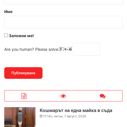
а
р
Име
:
*
Запомни ме!
Are you human? Please solve:
Кошмарът на една майка в съда
17:14ч, петък, 7 август, 2026