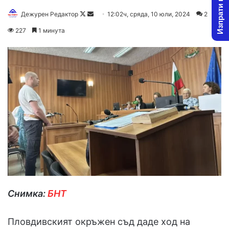
Изпрати новина
Follow
Send
Дежурен Редактор
12:02ч, сряда, 10 юли, 2024
2
on
an
227
1 минута
X
email
Снимка:
БНТ
Пловдивският окръжен съд даде ход на