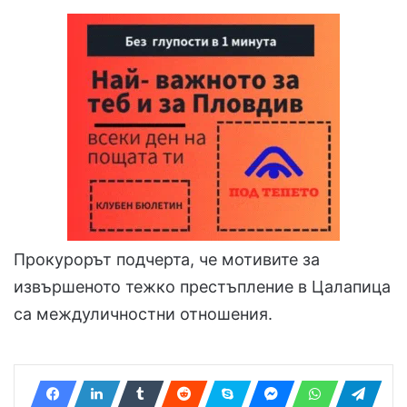
Прокурорът подчерта, че мотивите за
извършеното тежко престъпление в Цалапица
са междуличностни отношения.