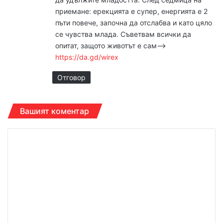
:
приемане: ерекцията е супер, енергията е 2
пъти повече, започна да отслабва и като цяло
се чувства млада. Съветвам всички да
опитат, защото животът е сам–>
https://da.gd/wirex
Отговор
Вашият коментар
К
о
м
е
н
т