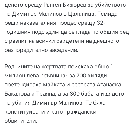
делото срещу Рангел Бизюрев за убийството
на Димитър Малинов в Цалапица. Темида
реши наказателния процес срещу 32-
годишния подсъдим да се гледа по общия ред
с разпит на всички свидетели на днешното
разпоредително заседание.
Роднините на жертвата поискаха общо 1
милион лева кръвнина- за 700 хиляди
претендираха майката и сестрата Атанаска
Бакалова и Траяна, а за 300 бабата и дядото
на убития Димитър Малинов. Те бяха
конституирани и като граждански
обвинители.