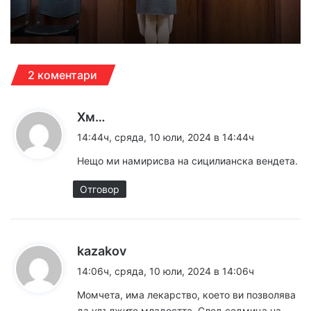
2 коментари
к
Хм…
а
14:44ч, сряда, 10 юли, 2024 в 14:44ч
з
Нещо ми намирисва на сицилианска вендета.
а
:
Отговор
к
kazakov
а
14:06ч, сряда, 10 юли, 2024 в 14:06ч
з
Момчета, има лекарство, което ви позволява
а
да удължите младостта. Cлед седмица на