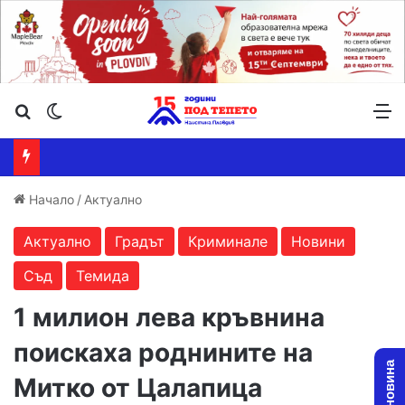
Търсене ...
Switch skin
М
Начало
/
Актуално
Актуално
Градът
Криминале
Новини
Съд
Темида
1 милион лева кръвнина
поискаха роднините на
Митко от Цалапица