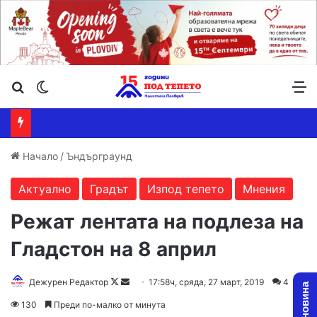
Търсене ...
Switch skin
М
Начало
/
Ъндърграунд
Актуално
Градът
Изпод тепето
Мнения
Режат лентата на подлеза на
Гладстон на 8 април
Дежурен Редактор
F
S
17:58ч, сряда, 27 март, 2019
4
o
e
130
Преди по-малко от минута
l
n