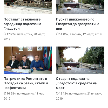
Поставят стъклените
Пускат движението по
огради над подлеза на
Гладстон до двадесетина
Гладстон
дни
17:22ч, четвъртък, 28 март,
14:05ч, вторник, 12 март, 2019
2019
Патриотите: Ремонтите в
Отварят подлеза на
Пловдив са бавни, скъпи и
„Гладстон” в средата на
неефективни
март
16:28ч, понеделник, 11 март,
12:12ч, понеделник, 21 януари,
2019
2019