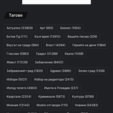
Тагове
Актуално
(33806)
Арт
(955)
Бизнес
(1654)
Ботев Пд
(111)
България
(13910)
Вашите писма
(206)
Вкусът на града
(994)
Власт
(4084)
Героите на деня
(1964)
Гласове
(5983)
Градът
(31289)
Евала
(1068)
Живот
(11038)
Забавление
(8400)
Забравеният град
(1825)
Здраве
(3890)
Зелен град
(1358)
Избори
(5021)
Избор на редактора
(2415)
Изпод тепето
(4900)
Имоти в Пловдив
(237)
Квартали
(2304)
Криминале
(5973)
Култура
(9789)
Мнения
(12142)
Моите отговори
(115)
Новини
(54283)