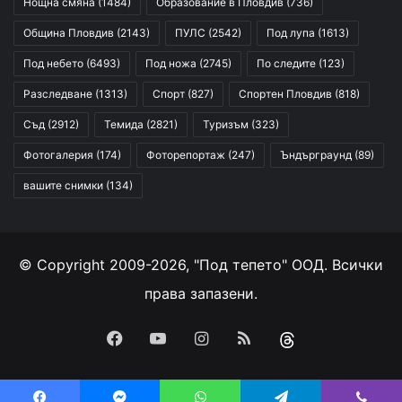
Нощна смяна
(1484)
Образование в Пловдив
(736)
Община Пловдив
(2143)
ПУЛС
(2542)
Под лупа
(1613)
Под небето
(6493)
Под ножа
(2745)
По следите
(123)
Разследване
(1313)
Спорт
(827)
Спортен Пловдив
(818)
Съд
(2912)
Темида
(2821)
Туризъм
(323)
Фотогалерия
(174)
Фоторепортаж
(247)
Ъндърграунд
(89)
вашите снимки
(134)
© Copyright 2009-2026, "Под тепето" ООД. Всички
права запазени.
Facebook
YouTube
Instagram
RSS
Threads