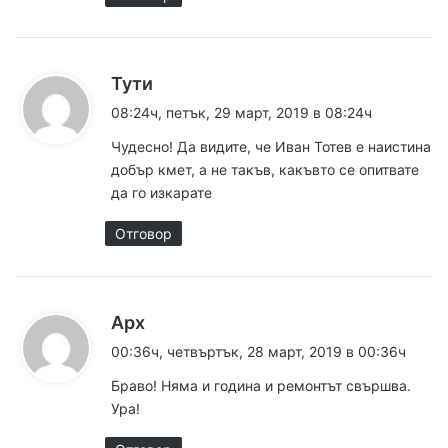
к
Тути
а
08:24ч, петък, 29 март, 2019 в 08:24ч
з
Чудесно! Да видите, че Иван Тотев е наистина
а
добър кмет, а не такъв, какъвто се опитвате
:
да го изкарате
Отговор
к
Арх
а
00:36ч, четвъртък, 28 март, 2019 в 00:36ч
з
Браво! Няма и година и ремонтът свършва.
а
Ура!
: