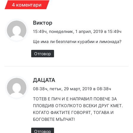
4 коментари
к
Виктор
а
15:49ч, понеделник, 1 април, 2019 в 15:49ч
з
Ще има ли безплатни курабии и лимонада?
а
:
Отговор
к
ДАЦАТА
а
08:38ч, петък, 29 март, 2019 в 08:38ч
з
ТОТЕВ Е ПИЧ И Е НАПРАВИЛ ПОВЕЧЕ ЗА
а
ПЛОВДИВ ОТКОЛКОТО ВСЕКИ ДРУГ КМЕТ.
:
КОГАТО ФАКТИТЕ ГОВОРЯТ, ТОГАВА И
БОГОВЕТЕ МЪЛЧАТ!
Отговор