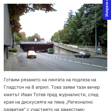
Изпрати новина
l
d
o
a
w
n
o
e
n
m
X
a
i
l
Готвим рязането на лентата на подлеза на
Гладстон на 8 април. Това заяви тази вечер
кметът Иван Тотев пред журналисти, след
края на дискусията на тема „Регионално
развитие“ с участието на заместник-