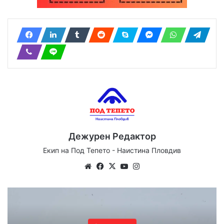
Дежурен Редактор
Екип на Под Тепето - Наистина Пловдив
We
Fa
X
Yo
Ins
bsi
ce
uT
tag
te
bo
ub
ra
ok
e
m