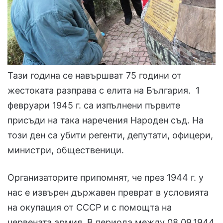
Тази година се навършват 75 години от
жестоката разправа с елита на България. 1
февруари 1945 г. са изпълнени първите
присъди на така наречения Народен съд. На
този ден са убити регенти, депутати, офицери,
министри, общественици.
Организаторите припомнят, че през 1944 г. у
нас е извърен държавен преврат в условията
на окупация от СССР и с помощта на
червената армия. В периода между 08.09.1944