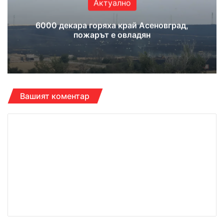
Актуално
6000 декара горяха край Асеновград,
пожарът е овладян
Вашият коментар
К
о
м
е
н
т
а