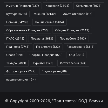
Имоти в Пловдив
(237)
Квартали
(2304)
Криминале
(5973)
Култура
(9789)
Мнения
(12142)
Моите отговори
(115)
Новини
(54289)
Нощна смяна
(1484)
Образование в Пловдив
(736)
Община Пловдив
(2143)
ПУЛС
(2542)
Под лупа
(1613)
Под небето
(6493)
Под ножа
(2745)
По следите
(123)
Разследване
(1313)
Спорт
(829)
Спортен Пловдив
(820)
Съд
(2912)
Темида
(2821)
Туризъм
(323)
Фотогалерия
(174)
Фоторепортаж
(247)
Ъндърграунд
(89)
вашите снимки
(134)
© Copyright 2009-2026, "Под тепето" ООД. Всички