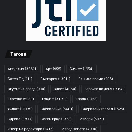
Тагове
Актуално
(33811)
Арт
(955)
Бизнес
(1654)
Ботев Пд
(111)
България
(13911)
Вашите писма
(206)
Вкусът на града
(994)
Власт
(4084)
Героите на деня
(1964)
Гласове
(5983)
Градът
(31292)
Евала
(1068)
Живот
(11039)
Забавление
(8401)
Забравеният град
(1825)
Здраве
(3890)
Зелен град
(1358)
Избори
(5021)
Избор на редактора
(2415)
Изпод тепето
(4900)