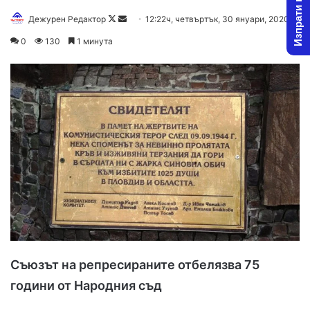
Изпрати новина
Дежурен Редактор
F
S
12:22ч, четвъртък, 30 януари, 2020
o
e
0
130
1 минута
l
n
l
d
o
a
w
n
o
e
n
m
X
a
i
l
Съюзът на репресираните отбелязва 75
години от Народния съд