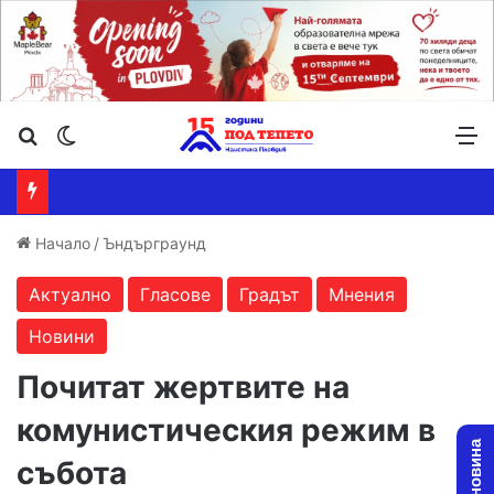
Търсене ...
Switch skin
М
Начало
/
Ъндърграунд
Актуално
Гласове
Градът
Мнения
Новини
Почитат жертвите на
комунистическия режим в
събота