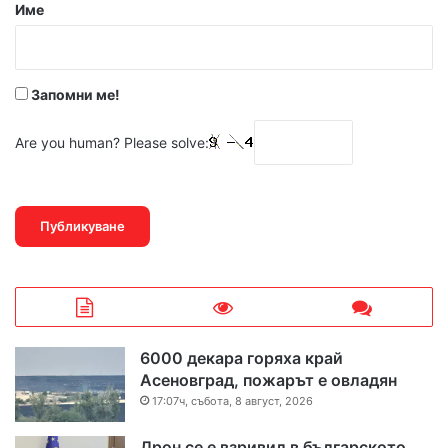
р
Име
:
*
Запомни ме!
Are you human? Please solve:
6000 декара горяха край
Асеновград, пожарът е овладян
17:07ч, събота, 8 август, 2026
Дрон се е взривил в българското