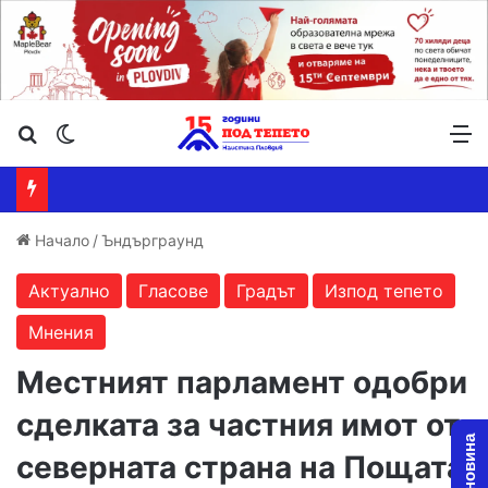
Търсене ...
Switch skin
М
Начало
/
Ъндърграунд
Актуално
Гласове
Градът
Изпод тепето
Мнения
Местният парламент одобри
сделката за частния имот от
северната страна на Пощата