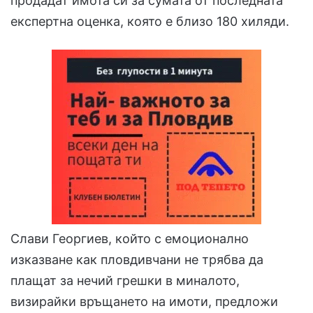
продадат имота си за сумата от последната
експертна оценка, която е близо 180 хиляди.
Слави Георгиев, който с емоционално
изказване как пловдивчани не трябва да
плащат за нечий грешки в миналото,
визирайки връщането на имоти, предложи