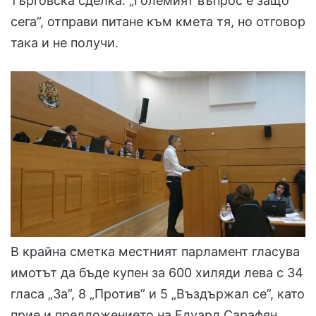
търговска сделка. „Големият въпрос е защо
сега”, отправи питане към кмета тя, но отговор
така и не получи.
В крайна сметка местният парламент гласува
имотът да бъде купен за 600 хиляди лева с 34
гласа „За”, 8 „Против” и 5 „Въздържал се”, като
прие и предложението на Едуард Сарафян