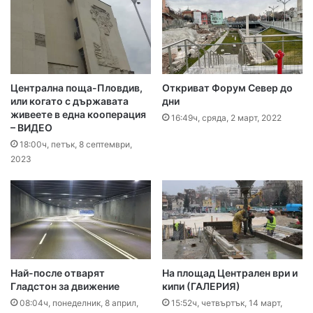
Централна поща-Пловдив,
Откриват Форум Север до
или когато с държавата
дни
живеете в една кооперация
16:49ч, сряда, 2 март, 2022
– ВИДЕО
18:00ч, петък, 8 септември,
2023
Най-после отварят
На площад Централен ври и
Гладстон за движение
кипи (ГАЛЕРИЯ)
08:04ч, понеделник, 8 април,
15:52ч, четвъртък, 14 март,