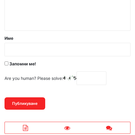
е
н
т
а
р
Име
:
*
Запомни ме!
Are you human? Please solve: