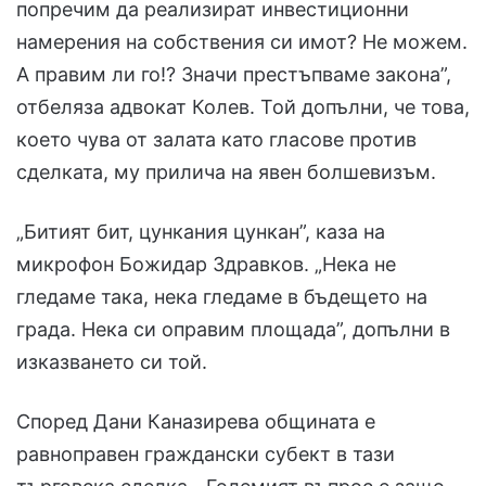
попречим да реализират инвестиционни
намерения на собствения си имот? Не можем.
А правим ли го!? Значи престъпваме закона”,
отбеляза адвокат Колев. Той допълни, че това,
което чува от залата като гласове против
сделката, му прилича на явен болшевизъм.
„Битият бит, цункания цункан”, каза на
микрофон Божидар Здравков. „Нека не
гледаме така, нека гледаме в бъдещето на
града. Нека си оправим площада”, допълни в
изказването си той.
Според Дани Каназирева общината е
равноправен граждански субект в тази