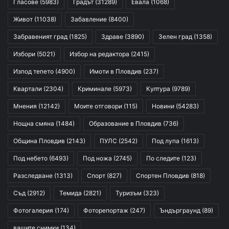
Гласове
(5983)
Градът
(31289)
Евала
(1068)
Живот
(11038)
Забавление
(8400)
Забравеният град
(1825)
Здраве
(3890)
Зелен град
(1358)
Избори
(5021)
Избор на редактора
(2415)
Изпод тепето
(4900)
Имоти в Пловдив
(237)
Квартали
(2304)
Криминале
(5973)
Култура
(9789)
Мнения
(12142)
Моите отговори
(115)
Новини
(54283)
Нощна смяна
(1484)
Образование в Пловдив
(736)
Община Пловдив
(2143)
ПУЛС
(2542)
Под лупа
(1613)
Под небето
(6493)
Под ножа
(2745)
По следите
(123)
Разследване
(1313)
Спорт
(827)
Спортен Пловдив
(818)
Съд
(2912)
Темида
(2821)
Туризъм
(323)
Фотогалерия
(174)
Фоторепортаж
(247)
Ъндърграунд
(89)
вашите снимки
(134)