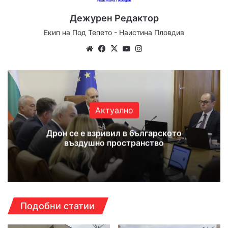
Дежурен Редактор
Екип на Под Тепето - Наистина Пловдив
We
Fa
X
Yo
Ins
bsi
ce
uT
tag
te
bo
ub
ra
ok
e
m
Актуално
Дрон се е взривил в българското
въздушно пространство
Подобни статии