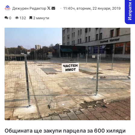
Изпрати новина
Дежурен Редактор
F
S
11:40ч, вторник, 22 януари, 2019
o
e
0
132
2 минути
l
n
l
d
o
a
w
n
o
e
n
m
X
a
i
l
Общината ще закупи парцела за 600 хиляди