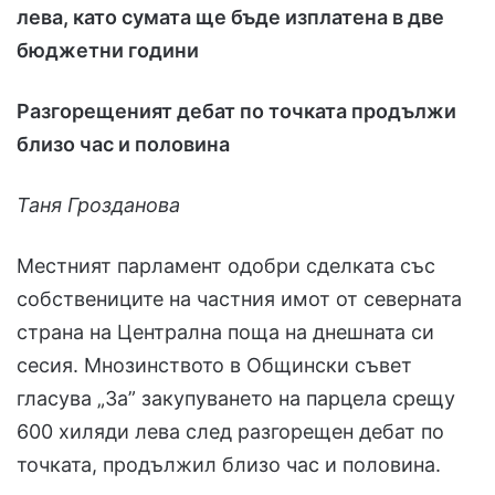
лева, като сумата ще бъде изплатена в две
бюджетни години
Разгорещеният дебат по точката продължи
близо час и половина
Таня Грозданова
Местният парламент одобри сделката със
собствениците на частния имот от северната
страна на Централна поща на днешната си
сесия. Мнозинството в Общински съвет
гласува „За” закупуването на парцела срещу
600 хиляди лева след разгорещен дебат по
точката, продължил близо час и половина.