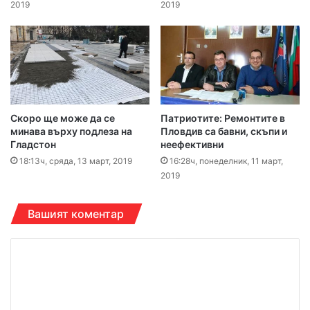
2019
2019
Скоро ще може да се
Патриотите: Ремонтите в
минава върху подлеза на
Пловдив са бавни, скъпи и
Гладстон
неефективни
18:13ч, сряда, 13 март, 2019
16:28ч, понеделник, 11 март,
2019
Вашият коментар
К
о
м