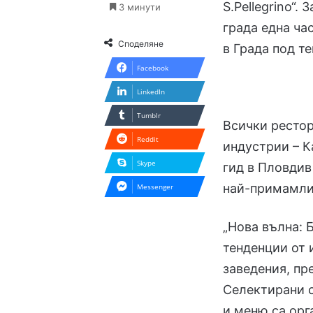
S.Pellegrino“.
3 минути
града една ча
Споделяне
в Града под те
Facebook
LinkedIn
Tumblr
Всички рестор
Reddit
индустрии – К
Skype
гид в Пловдив
най-примамли
Messenger
„Нова вълна: 
тенденции от 
заведения, пр
Селектирани с
и меню са орг