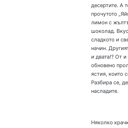
десертите. А 
прочутото „Яй
лимон с жълтъ
шоколад. Вкус
сладкото и св
начин. Другият
и двата!? От и
обновено прол
ястия, които 
Разбира се, д
насладите.
Няколко крачк