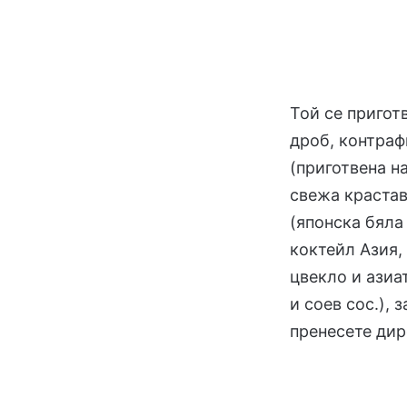
Той се пригот
дроб, контраф
(приготвена н
свежа крастав
(японска бяла
коктейл Азия,
цвекло и азиа
и соев сос.), 
пренесете дир