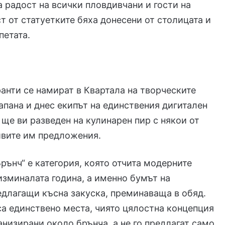
 За радост на всички пловдивчани и гости на
ст от статуетките бяха донесени от столицата и
петата.
анти се намират в Квартала на творческите
апана и днес екипът на единствения дигитален
 ще ви разведен на кулинарен пир с някои от
вите им предложения.
Брънч“ е категория, която отчита модерните
изминалата година, а именно бумът на
едлагащи късна закуска, преминаваща в обяд.
а единствено места, чиято цялостна концепция
анизирани около брънча, а не го предлагат само