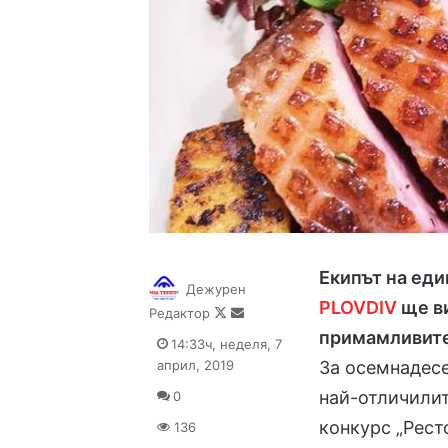
Екипът на еди
Дежурен
PLOVDIV
ще ви
Follow
Send
Редактор
on
an
примамливит
14:33ч, неделя, 7
X
email
април, 2019
За осемнадесе
най-отличилит
0
конкурс „Рест
136