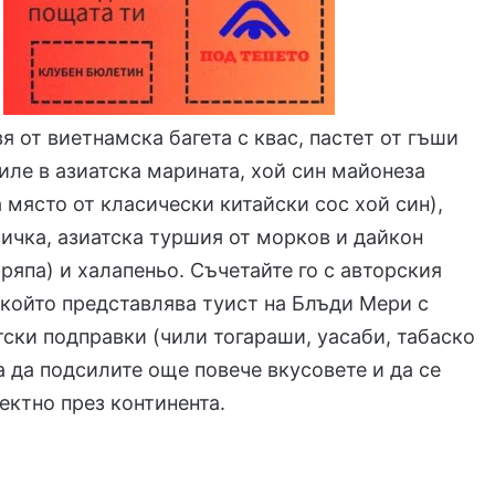
вя от виетнамска багета с квас, пастет от гъши
иле в азиатска марината, хой син майонеза
а място от класически китайски сос хой син),
ичка, азиатска туршия от морков и дайкон
 ряпа) и халапеньо. Съчетайте го с авторския
 който представлява туист на Блъди Мери с
тски подправки (чили тогараши, уасаби, табаско
за да подсилите още повече вкусовете и да се
ектно през континента.