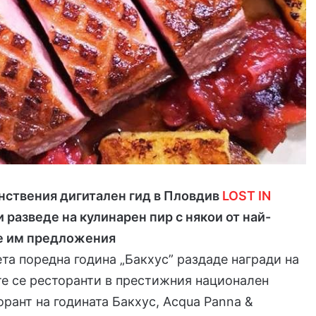
нствения дигитален гид в Пловдив
LOST IN
 разведе на кулинарен пир с някои от най-
е им предложения
та поредна година „Бакхус” раздаде награди на
е се ресторанти в престижния национален
орант на годината Бакхус, Acqua Panna &