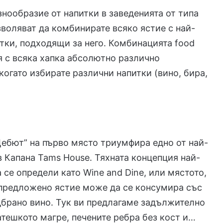
нообразие от напитки в заведенията от типа
зволяват да комбинирате всяко ястие с най-
тки, подходящи за него. Комбинацията food
вя с всяка хапка абсолютно различно
когато избирате различни напитки (вино, бира,
Дебют” на първо място триумфира едно от най-
в Капана Tams House. Тяхната концепция най-
 се определи като Wine and Dine, или мястото,
 предложено ястие може да се консумира със
брано вино. Тук ви предлагаме задължително
атешкото магре, печените ребра без кост и…