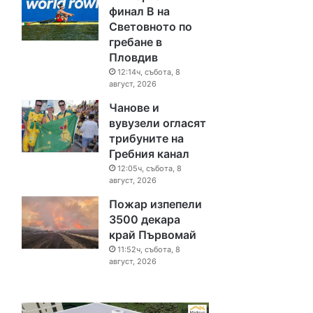
финал B на
Световното по
гребане в
Пловдив
12:14ч, събота, 8
август, 2026
Чанове и
вувузели огласят
трибуните на
Гребния канал
12:05ч, събота, 8
август, 2026
Пожар изпепели
3500 декара
край Първомай
11:52ч, събота, 8
август, 2026