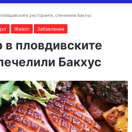
 пловдивските ресторанти, спечелили Бакхус
дът
Живот
Забавление
р в пловдивските
печелили Бакхус