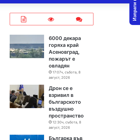
Изпрати новина
6000 декара
горяха край
Асеновград,
пожарът е
овладян
17:07ч, събота, 8
август, 2026
Дрон се е
взривил в
българското
въздушно
пространство
12:30ч, събота, 8
август, 2026
Българка във