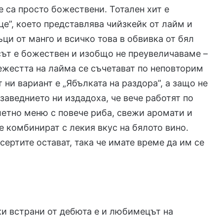
те са просто божествени. Тотален хит е
це”, което представлява чийзкейк от лайм и
ци от манго и всичко това в обвивка от бял
ът е божествен и изобщо не преувеличаваме –
ежестта на лайма се съчетават по неповторим
 ни вариант е „Ябълката на раздора”, а защо не
 заведнието ни издадоха, че вече работят по
етно меню с повече риба, свежи аромати и
се комбинират с лекия вкус на бялото вино.
есертите остават, така че имате време да им се
и встрани от дебюта е и любимецът на