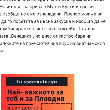
 Носителят на приза е Мулти Култи и ние си
е изобщо не сме изненадани. Препоръчваме ви
да го посетите за късна закуска и изобщо да не
 комбинирате ястието си с коктейл. Тотална
ата „Бенедикт”, но днес от гастро бара ни
заложите на по-екзотичния вкус на виетнамския
и.