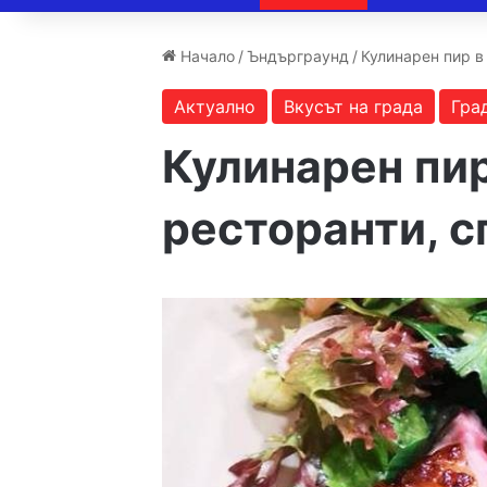
Начало
/
Ъндърграунд
/
Кулинарен пир в
Актуално
Вкусът на града
Гра
Кулинарен пи
ресторанти, с