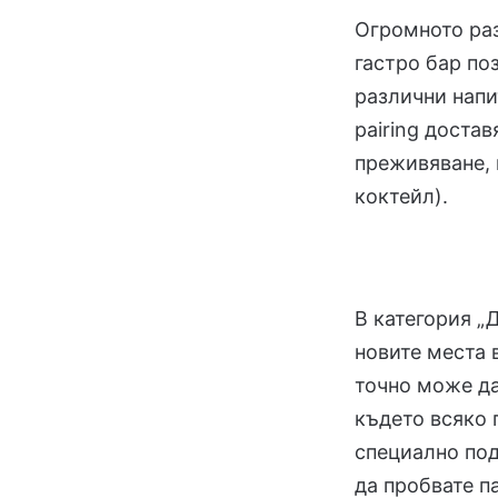
Огромното раз
гастро бар по
различни напи
pairing доста
преживяване, 
коктейл).
В категория „
новите места 
точно може да
където всяко
специално под
да пробвате п