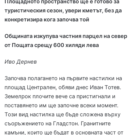
Площадното пространство ще е готово за
туристическия сезон, увери кметът, без да
конкретизира кога започва той
Общината изкупува частния парцел на север
от Пощата срещу 600 хиляди лева
Иво Дернев
Започва полагането на първите настилки на
площад Централен, обяви днес Иван Тотев.
Земелрок плочите вече са пристигнали и
поставянето им ще започне всеки момент.
Този вид настилка ще бъде сложена върху
съоръжението на Гладстон. Гранитните
камъни, които ще бъдат в основната част от