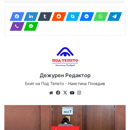
Дежурен Редактор
Екип на Под Тепето - Наистина Пловдив
We
Fa
X
Yo
Ins
bsi
ce
uT
tag
te
bo
ub
ra
ok
e
m