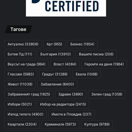
Тагове
Актуално
(33806)
Арт
(955)
Бизнес
(1654)
Ботев Пд
(111)
България
(13910)
Вашите писма
(206)
Вкусът на града
(994)
Власт
(4084)
Героите на деня
(1964)
Гласове
(5983)
Градът
(31289)
Евала
(1068)
Живот
(11038)
Забавление
(8400)
Забравеният град
(1825)
Здраве
(3890)
Зелен град
(1358)
Избори
(5021)
Избор на редактора
(2415)
Изпод тепето
(4900)
Имоти в Пловдив
(237)
Квартали
(2304)
Криминале
(5973)
Култура
(9789)