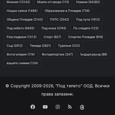
Мнения
(12142)
Моите отговори
(115)
Новини
(54283)
Нощна смяна
(1484)
Образование в Пловдив
(736)
Община Пловдив
(2143)
ПУЛС
(2542)
Под лупа
(1613)
Под небето
(6493)
Под ножа
(2745)
По следите
(123)
Разследване
(1313)
Спорт
(827)
Спортен Пловдив
(818)
Съд
(2912)
Темида
(2821)
Туризъм
(323)
Фотогалерия
(174)
Фоторепортаж
(247)
Ъндърграунд
(89)
вашите снимки
(134)
© Copyright 2009-2026, "Под тепето" ООД. Всички
права запазени.
Facebook
YouTube
Instagram
RSS
Threads