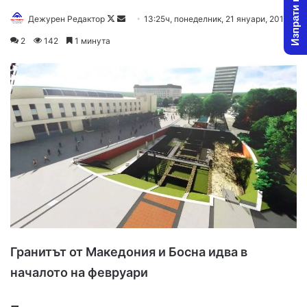
Изпрати новина
Дежурен Редактор
F
S
13:25ч, понеделник, 21 януари, 2019
o
e
2
142
1 минута
l
n
l
d
o
a
w
n
o
e
n
m
X
a
i
l
Гранитът от Македония и Босна идва в
началото на февруари