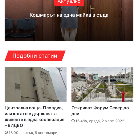
Актуално
Кошмарът на една майка в съда
Подобни статии
Централна поща-Пловдив,
Откриват Форум Север до
или когато с държавата
дни
живеете в една кооперация
16:49ч, сряда, 2 март, 2022
– ВИДЕО
18:00ч, петък, 8 септември,