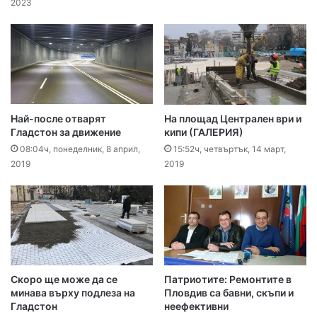
2023
Най-после отварят
На площад Централен ври и
Гладстон за движение
кипи (ГАЛЕРИЯ)
08:04ч, понеделник, 8 април,
15:52ч, четвъртък, 14 март,
2019
2019
Скоро ще може да се
Патриотите: Ремонтите в
минава върху подлеза на
Пловдив са бавни, скъпи и
Гладстон
неефективни