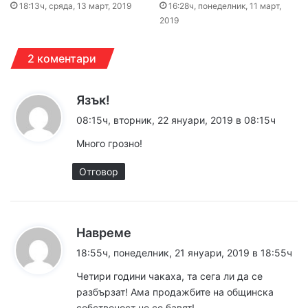
18:13ч, сряда, 13 март, 2019
16:28ч, понеделник, 11 март,
2019
2 коментари
к
Язък!
а
08:15ч, вторник, 22 януари, 2019 в 08:15ч
з
Много грозно!
а
:
Отговор
к
Навреме
а
18:55ч, понеделник, 21 януари, 2019 в 18:55ч
з
Четири години чакаха, та сега ли да се
а
разбързат! Ама продажбите на общинска
:
собственост не се бавят!