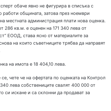
сперт обаче явно не фигурира в списъка с
то работи общината, затова през ноември
на местната администрация плати нова оценка.
т 286 кв.м. е оценен на 171 340 лева от
ст“ ЕООД, става ясно от материалите за
основа на които съветниците трябва да направят
.
нка на имота е 18 404,10 лева.
 се, чете че на офертата по оценката на Контрол
1 340 лева собствениците свалят 400 000 от
о си искане и са склонни да продават за