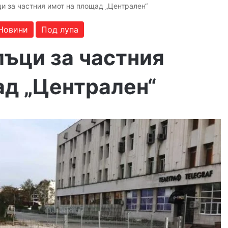
и за частния имот на площад „Централен“
Новини
Под лупа
лъци за частния
ад „Централен“