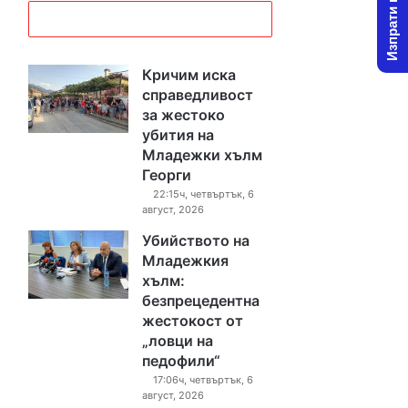
Изпрати новина
Кричим иска
справедливост
за жестоко
убития на
Младежки хълм
Георги
22:15ч, четвъртък, 6
август, 2026
Убийството на
Младежкия
хълм:
безпрецедентна
жестокост от
„ловци на
педофили“
17:06ч, четвъртък, 6
август, 2026