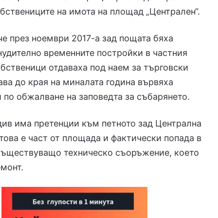
бствениците на имота на площад „Централен“.
е през ноември 2017-а зад пощата бяха
удително временните постройки в частния
обственици отдаваха под наем за търговски
ава до края на миналата година вървяха
 по обжалване на заповедта за събарянето.
ив има претенции към петното зад Централна
това е част от площада и фактически попада в
 съществуващо техническо съоръжение, което
монт.