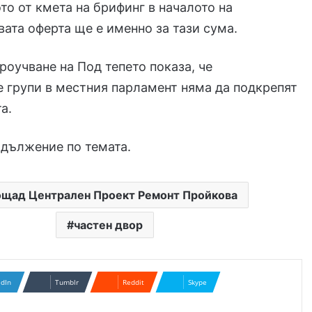
то от кмета на брифинг в началото на
вата оферта ще е именно за тази сума.
роучване на Под тепето показа, че
 групи в местния парламент няма да подкрепят
а.
одължение по темата.
щад Централен Проект Ремонт Пройкова
частен двор
edIn
Tumblr
Reddit
Skype