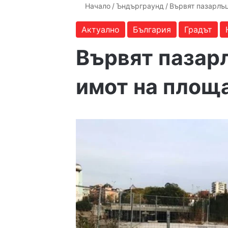
Начало
/
Ъндърграунд
/
Вървят пазарлъц
Актуално
България
Градът
Вървят пазар
имот на площ