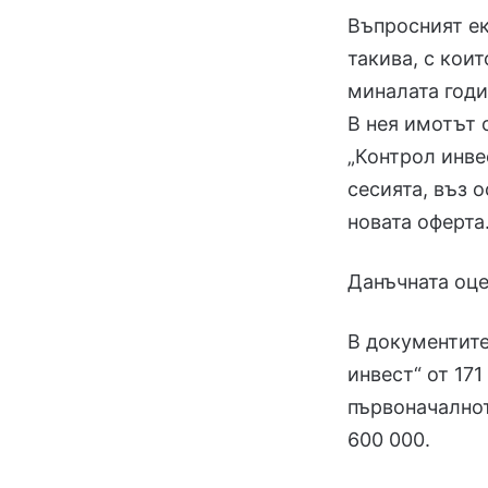
Въпросният ек
такива, с кои
миналата годи
В нея имотът о
„Контрол инве
сесията, въз 
новата оферта
Данъчната оце
В документите
инвест“ от 17
първоначалнот
600 000.