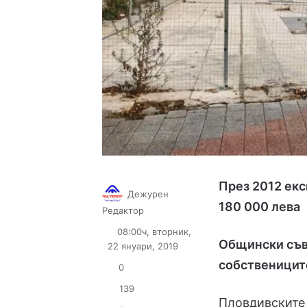
През 2012 екс
Дежурен
180 000 лева
Follow
Send
Редактор
on
an
08:00ч, вторник,
X
email
Общински съв
22 януари, 2019
собственицит
0
139
Пловдивските