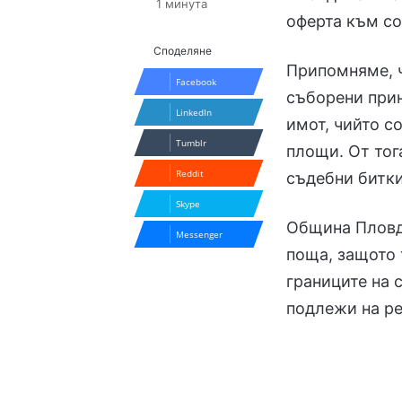
1 минута
оферта към со
Споделяне
Припомняме, ч
Facebook
съборени прин
LinkedIn
имот, чийто с
Tumblr
площи. От тог
Reddit
съдебни битки
Skype
Община Пловд
Messenger
поща, защото 
границите на
подлежи на ре