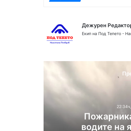
Дежурен Редакто
Екип на Под Тепето - Н
Website
Facebook
X
YouTube
Instag
Пр
22:34ч
Пожарника
водите на 