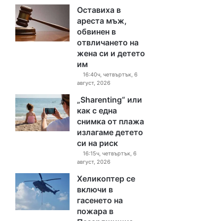
Оставиха в
ареста мъж,
обвинен в
отвличането на
жена си и детето
им
16:40ч, четвъртък, 6
август, 2026
„Sharenting“ или
как с една
снимка от плажа
излагаме детето
си на риск
16:15ч, четвъртък, 6
август, 2026
Хеликоптер се
включи в
гасенето на
пожара в