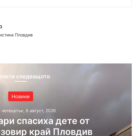
р
аистина Пловдив
ram
очети следващото
Новини
, четвъртък, 6 август, 2026
ри спасиха дете от
язовир край Пловдив