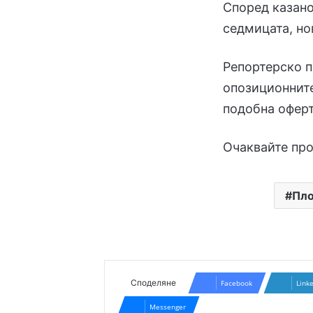
Според казано
седмицата, но
Репортерско п
опозиционните
подобна оферт
Очаквайте пр
Пло
Споделяне
Facebook
Link
Messenger