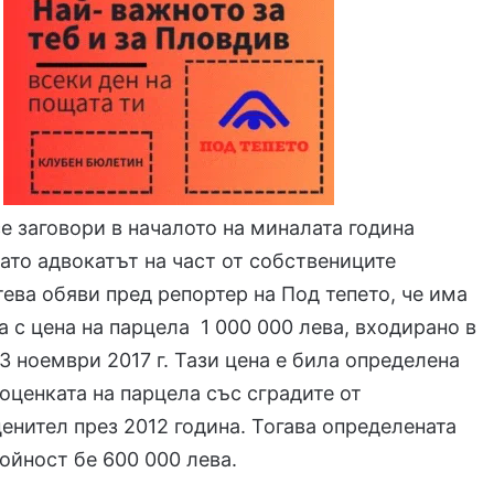
е заговори в началото на миналата година
като адвокатът на част от собствениците
ева обяви пред репортер на Под тепето, че има
а с цена на парцела 1 000 000 лева, входирано в
3 ноември 2017 г. Тази цена е била определена
 оценката на парцела със сградите от
енител през 2012 година. Тогава определената
тойност бе 600 000 лева.