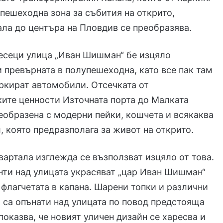
 пешеходна зона за събития на открито,
ла до центъра на Пловдив се преобразява.
есеци улица „Иван Шишман“ бе изцяло
 превърната в полупешеходна, като все пак там
ркират автомобили. Отсечката от
ите ценности Източната порта до Малката
еобразена с модерни пейки, кошчета и всякаква
, която предразполага за живот на открито.
вартала изглежда се възползват изцяло от това.
ти над улицата украсяват „цар Иван Шишман“
 флагчетата в капана. Шарени топки и различни
 са опънати над улицата по повод предстояща
 показва, че новият уличен дизайн се харесва и