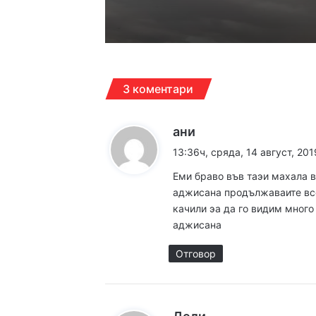
22:15ч, четвъртък, 6 ав
3 коментари
к
ани
а
13:36ч, сряда, 14 август, 201
17:06ч, четвъртък, 6 ав
з
Еми браво във таэи махала в
а
аджисана продължаваите все 
:
качили эа да го видим много
аджисана
16:40ч, четвъртък, 6 ав
Отговор
16:15ч, четвъртък, 6 ав
к