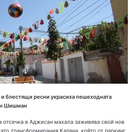
 и блестящи ресни украсиха пешеходната
ан Шишман
 отсечка в Аджисан махала заживява свой нов
ато трансформирания Капана, който от паркинг