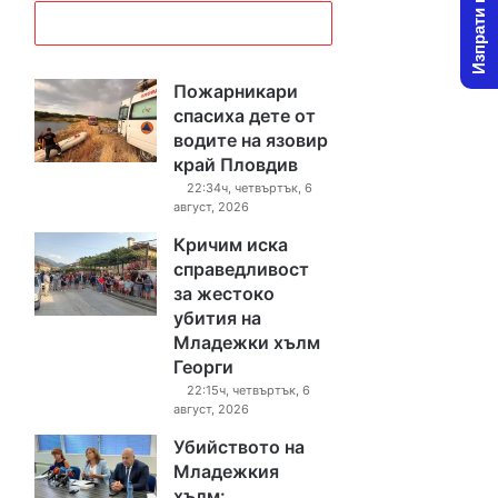
Изпрати новина
Пожарникари
спасиха дете от
водите на язовир
край Пловдив
22:34ч, четвъртък, 6
август, 2026
Кричим иска
справедливост
за жестоко
убития на
Младежки хълм
Георги
22:15ч, четвъртък, 6
август, 2026
Убийството на
Младежкия
хълм: