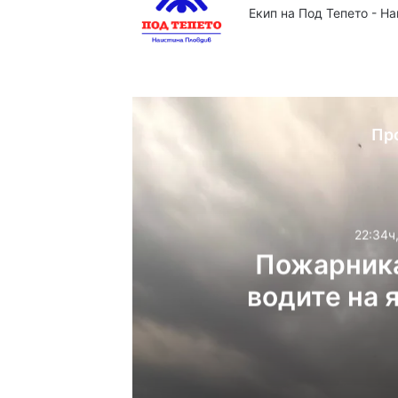
Екип на Под Тепето - Н
Website
Facebook
X
YouTube
Instag
Пр
22:34ч
Пожарника
водите на 
22:34ч, четвъртък, 6 ав