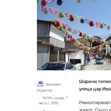
Шарени топки
Дежурен
улица цар Ив
Follow
Send
Редактор
on
an
18:09ч, сряда, 7
X
email
Ремонтираната
август, 2019
живот. Също к
3