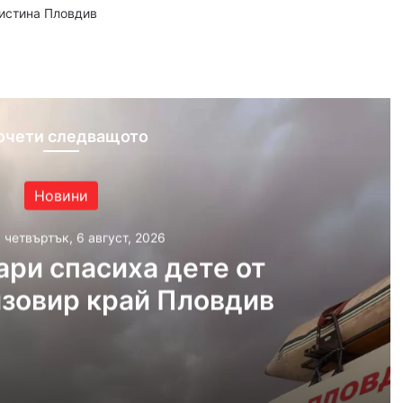
аистина Пловдив
ram
очети следващото
Новини
, четвъртък, 6 август, 2026
ри спасиха дете от
язовир край Пловдив
густ, 2026