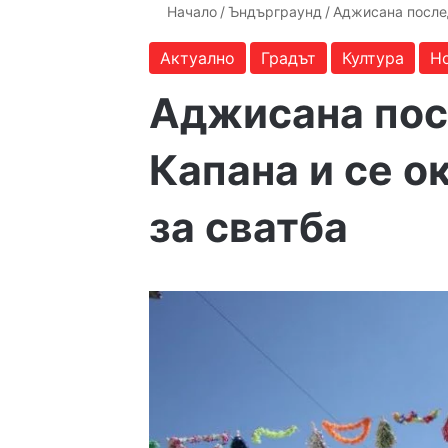
Начало
/
Ъндърграунд
/
Аджисана послед
Актуално
Градът
Култура
Н
Аджисана пос
Капана и се ок
за сватба