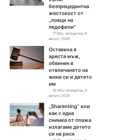
безпрецедентна
жестокост от
„ловци на
педофили“
17:06ч, четвъртък, 6
август, 2026
Оставиха в
ареста мъж,
обвинен в
отвличането на
жена си и детето
им
16:40ч, четвъртък, 6
август, 2026
„Sharenting“ или
как с една
снимка от плажа
излагаме детето
си на риск