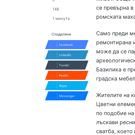
се превърна в
148
ромската маха
1 минута
Само преди м
Споделяне
ремонтирана и
Facebook
може да се па
LinkedIn
археологическ
Tumblr
Базилика е пр
Reddit
градска мебел
Skype
Жителите на к
Messenger
Цветни елемен
по подобие на
лъскави ресни
сватба, което