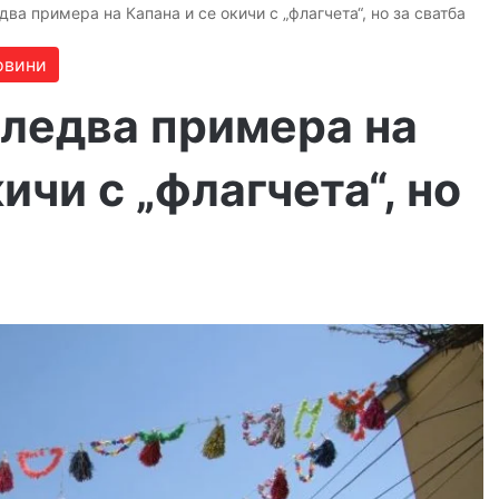
ва примера на Капана и се окичи с „флагчета“, но за сватба
овини
ледва примера на
ичи с „флагчета“, но