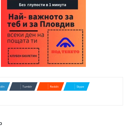
edIn
Tumblr
Reddit
Skype
р