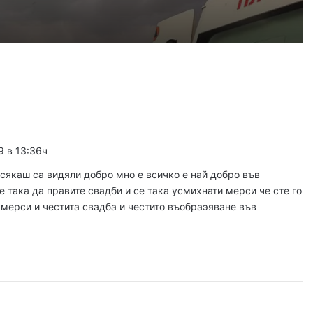
Пожарникари спасиха дете от водите на язовир край Пловдив
густ, 2026
Кричим иска справедливост за жестоко убития на Младежки хълм Георги
9 в 13:36ч
густ, 2026
Убийството на Младежкия хълм: безпрецедентна жестокост от „ловци на педофили“
сякаш са видяли добро мно е всичко е най добро във
така да правите свадби и се така усмихнати мерси че сте го
 мерси и честита свадба и честито въобраэяване във
густ, 2026
Оставиха в ареста мъж, обвинен в отвличането на жена си и детето им
густ, 2026