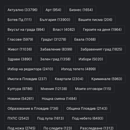
Актуално
(33796)
Арт
(954)
Бизнес
(1654)
Ботев Пд
(111)
България
(13900)
Вашите писма
(206)
Вкусът на града
(994)
Власт
(4082)
Героите на деня
(1964)
Гласове
(5979)
Градът
(31278)
Евала
(1068)
Живот
(11036)
Забавление
(8399)
Забравеният град
(1825)
Здраве
(3890)
Зелен град
(1358)
Избори
(5020)
Избор на редактора
(2410)
Изпод тепето
(4899)
Имоти в Пловдив
(237)
Квартали
(2304)
Криминале
(5963)
Култура
(9786)
Мнения
(12138)
Моите отговори
(115)
Новини
(54261)
Нощна смяна
(1484)
Образование в Пловдив
(736)
Община Пловдив
(2143)
ПУЛС
(2542)
Под лупа
(1613)
Под небето
(6493)
Под ножа
(2745)
По следите
(123)
Разследване
(1312)