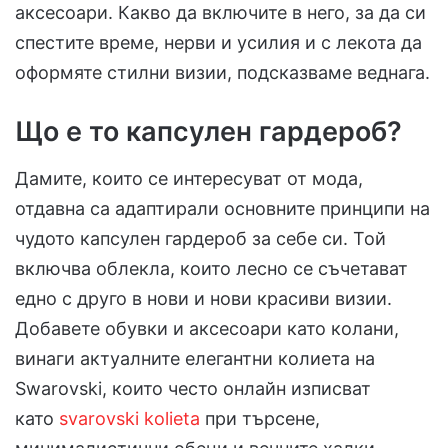
аксесоари. Какво да включите в него, за да си
спестите време, нерви и усилия и с лекота да
оформяте стилни визии, подсказваме веднага.
Що е то капсулен гардероб?
Дамите, които се интересуват от мода,
отдавна са адаптирали основните принципи на
чудото капсулен гардероб за себе си. Той
включва облекла, които лесно се съчетават
едно с друго в нови и нови красиви визии.
Добавете обувки и аксесоари като колани,
винаги актуалните елегантни колиета на
Swarovski, които често онлайн изписват
като
svarovski kolieta
при търсене,