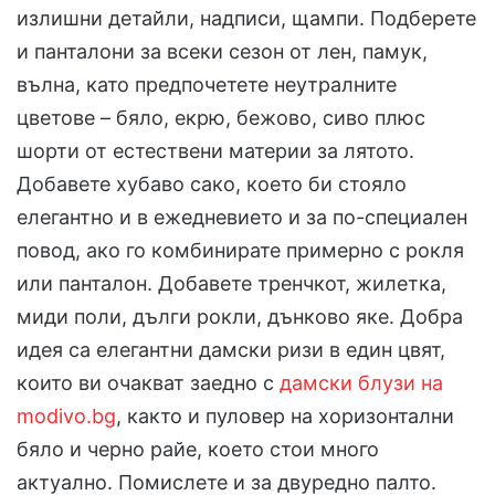
излишни детайли, надписи, щампи. Подберете
и панталони за всеки сезон от лен, памук,
вълна, като предпочетете неутралните
цветове – бяло, екрю, бежово, сиво плюс
шорти от естествени материи за лятото.
Добавете хубаво сако, което би стояло
елегантно и в ежедневието и за по-специален
повод, ако го комбинирате примерно с рокля
или панталон. Добавете тренчкот, жилетка,
миди поли, дълги рокли, дънково яке. Добра
идея са елегантни дамски ризи в един цвят,
които ви очакват заедно с
дамски блузи на
modivo.bg
, както и пуловер на хоризонтални
бяло и черно райе, което стои много
актуално. Помислете и за двуредно палто.