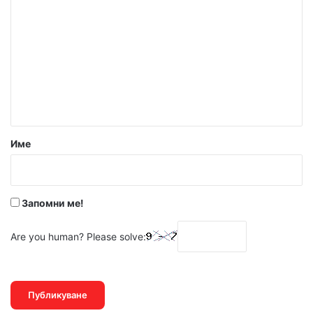
о
м
е
н
т
а
р
Име
:
*
Запомни ме!
Are you human? Please solve: