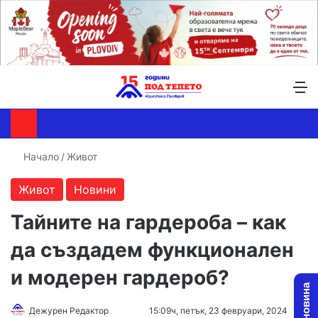
Търсене ...
Switch skin
М
Начало
/
Живот
Живот
Новини
Тайните на гардероба – как
да създадем функционален
и модерен гардероб?
Follow
Send
Дежурен Редактор
15:09ч, петък, 23 февруари, 2024