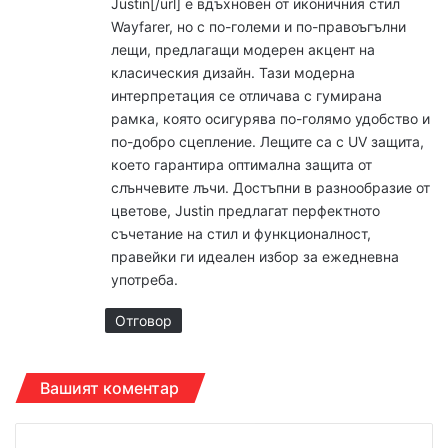
Justin[/url] е вдъхновен от иконичния стил
Wayfarer, но с по-големи и по-правоъгълни
лещи, предлагащи модерен акцент на
класическия дизайн. Тази модерна
интерпретация се отличава с гумирана
рамка, която осигурява по-голямо удобство и
по-добро сцепление. Лещите са с UV защита,
което гарантира оптимална защита от
слънчевите лъчи. Достъпни в разнообразие от
цветове, Justin предлагат перфектното
съчетание на стил и функционалност,
правейки ги идеален избор за ежедневна
употреба.
Отговор
Вашият коментар
К