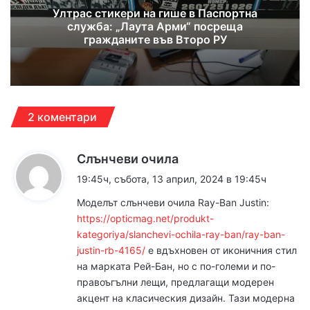
Ултрас стикери на гише в Паспортна
служба: „Лаута Арми“ посреща
гражданите във Второ РУ
2 коментари
к
Слънчеви очила
а
19:45ч, събота, 13 април, 2024 в 19:45ч
з
Моделът слънчеви очила Ray-Ban Justin:
а
https://opticmag.net/produkt-
:
kategoriya/slanchevi-ochila-ray-ban/ray-ban-
justin-rb-4165/
е вдъхновен от иконичния стил
на марката Рей-Бан, но с по-големи и по-
правоъгълни лещи, предлагащи модерен
акцент на класическия дизайн. Тази модерна