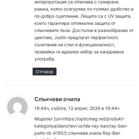
интерпретация се отличава с гумирана
рамка, която осигурява по-голямо удобство и
по-добро сцепление. Лещите са с UV защита,
което гарантира оптимална защита от
слънчевите лъчи. Достъпни в разнообразие от
цветове, Justin предлагат перфектното
съчетание на стил и функционалност,
правейки ги идеален избор за ежедневна
употреба.
Отговор
к
Слънчеви очила
а
19:44ч, събота, 13 април, 2024 в 19:44ч
з
Моделът [url=https://opticmag.net/produkt-
а
kategoriya/slanchevi-ochila-ray-ban/ray-ban-
:
justin-rb-4165/] слънчеви очила Ray-Ban