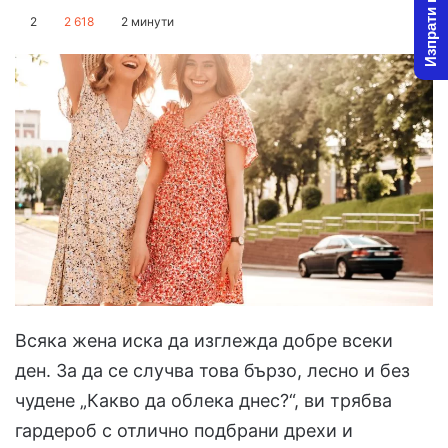
Изпрати новина
on
an
2
2 618
2 минути
X
email
Всяка жена иска да изглежда добре всеки
ден. За да се случва това бързо, лесно и без
чудене „Какво да облека днес?“, ви трябва
гардероб с отлично подбрани дрехи и