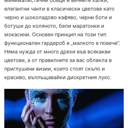
минималистични обеци и вечните халки,
елегантни чанти в класически цветове като
черно и шоколадово кафяво, черни боти и
ботуши до коляното, бели маратонки и
мокасини. Основен принцип на този тип
функционален гардероб е „малкото е повече“.
Няма нужда от много дрехи във всякакви
цветове, а от правилните за вас облекла в
приглушени визии, които стоят скъпо и
красиво, въплъщавайки дискретния лукс.