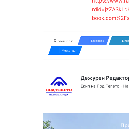
https://www.f
rdid=jzZASkL
book.com%2F
Споделяне
Facebook
Link
Messenger
Дежурен Редакто
Екип на Под Тепето - Н
Website
Facebook
X
YouTube
Instag
Пр