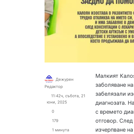
Малкият Кало
Дежурен
заболяване на
Follow
Send
Редактор
on
an
забелязали из
11:42ч, събота, 21
X
email
юни, 2025
диагнозата. Н
с времето диа
0
отговор. След
179
изчерпване на
1 минута