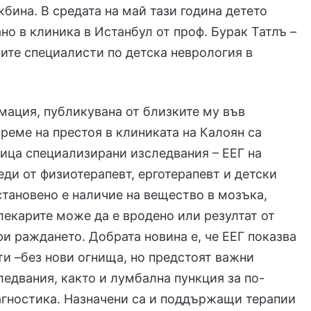
жбина. В средата на май тази година детето
но в клиника в Истанбул от проф. Бурак Татлъ –
ите специалисти по детска неврология в
ация, публикувана от близките му във
време на престоя в клиниката на Калоян са
ица специализирани изследвания – ЕЕГ на
еди от физиотерапевт, ерготерапевт и детски
становено е наличие на вещество в мозъка,
лекарите може да е вродено или резултат от
и раждането. Добрата новина е, че ЕЕГ показва
ти –без нови огнища, но предстоят важни
ледвания, както и лумбална пункция за по-
агностика. Назначени са и поддържащи терапии