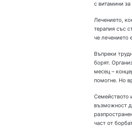
с витамини за
Лечението, ко
терапия със с
че лечението 
Въпреки трудн
борят. Органи
месец – конце
помогне. Но в
Семейството и
възможност да
разпространен
част от борбат