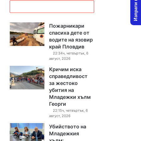
Изпрати новина
Пожарникари
спасиха дете от
водите на язовир
край Пловдив
22:34ч, четвъртък, 6
август, 2026
Кричим иска
справедливост
за жестоко
убития на
Младежки хълм
Георги
22:15ч, четвъртък, 6
август, 2026
Убийството на
Младежкия
хълм: