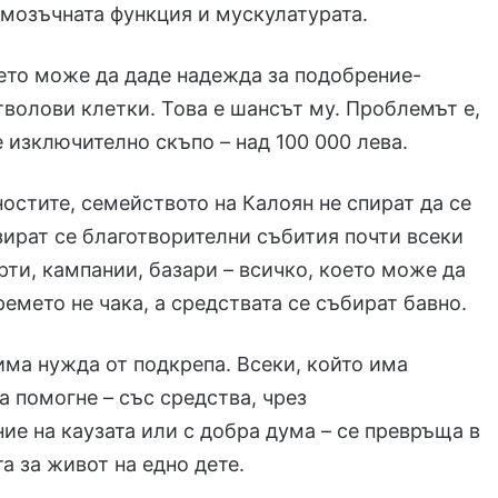
 мозъчната функция и мускулатурата.
ето може да даде надежда за подобрение-
тволови клетки. Това е шансът му. Проблемът е,
е изключително скъпо – над 100 000 лева.
остите, семейството на Калоян не спират да се
зират се благотворителни събития почти всеки
рти, кампании, базари – всичко, което може да
ремето не чака, а средствата се събират бавно.
ма нужда от подкрепа. Всеки, който има
 помогне – със средства, чрез
ие на каузата или с добра дума – се превръща в
а за живот на едно дете.