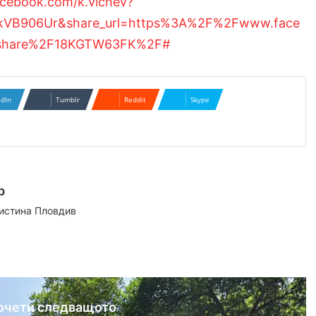
acebook.com/k.vichev?
dkVB906Ur&share_url=https%3A%2F%2Fwww.face
share%2F18KGTW63FK%2F#
edIn
Tumblr
Reddit
Skype
р
аистина Пловдив
ram
очети следващото