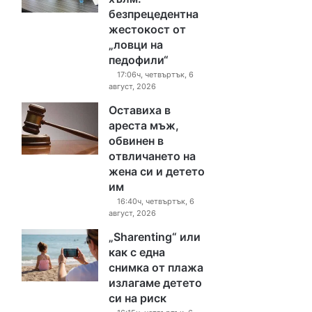
безпрецедентна
жестокост от
„ловци на
педофили“
17:06ч, четвъртък, 6
август, 2026
Оставиха в
ареста мъж,
обвинен в
отвличането на
жена си и детето
им
16:40ч, четвъртък, 6
август, 2026
„Sharenting“ или
как с една
снимка от плажа
излагаме детето
си на риск