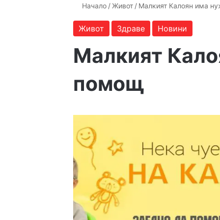
Начало
/
Живот
/
Малкият Калоян има ну
Живот
Здраве
Новини
Малкият Кало
помощ