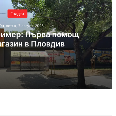
Градът
0ч, петък, 7 август, 2026
ример: Първа помощ
агазин в Пловдив
 2026
рва помощ пред магазин в Пловдив
 2026
Времето в Пловдив на 7 август 2026 г.: оранжев код за жега, температурите стигат до 41 градуса