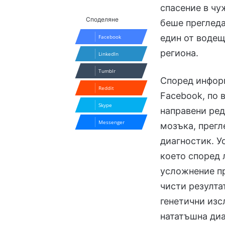
спасение в чу
Споделяне
беше прегледа
един от водещ
Facebook
региона.
LinkedIn
Tumblr
Според информ
Reddit
Facebook, по 
Skype
направени ред
Messenger
мозъка, прегл
диагностик. У
което според 
усложнение пр
чисти резулта
генетични изс
нататъшна ди