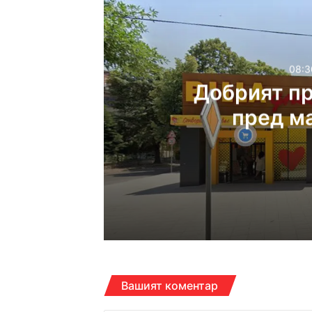
08:3
Добрият п
пред м
08:30ч, петък, 7 август,
Добрият пример: Пъ
07:52ч, петък, 7 август,
Вашият коментар