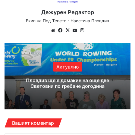
Дежурен Редактор
Екип на Под Тепето - Наистина Пловдив
Website
Facebook
X
YouTube
Instagram
Актуално
Пловдив ще е домакин на още две
Световни по гребане догодина
Вашият коментар