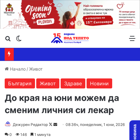
Търсене ...
Switch skin
М
Начало
/
Живот
България
Живот
Здраве
Новини
До края на юни можем да
сменим личния си лекар
Follow
Send
Дежурен Редактор
08:36ч, понеделник, 1 юни, 2026
on
an
0
146
1 минута
X
email