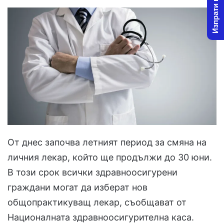
Изпрати новина
От днес започва летният период за смяна на
личния лекар, който ще продължи до 30 юни.
В този срок всички здравноосигурени
граждани могат да изберат нов
общопрактикуващ лекар, съобщават от
Националната здравноосигурителна каса.