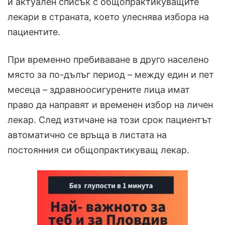
и актуален списък с общопрактикуващите
лекари в страната, което улеснява избора на
пациентите.
При временно пребиваване в друго населено
място за по-дълъг период – между един и пет
месеца – здравноосигурените лица имат
право да направят и временен избор на личен
лекар. След изтичане на този срок пациентът
автоматично се връща в листата на
постоянния си общопрактикуващ лекар.