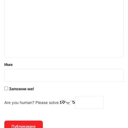
К
о
м
е
н
т
а
р
Име
:
*
Запомни ме!
Are you human? Please solve: