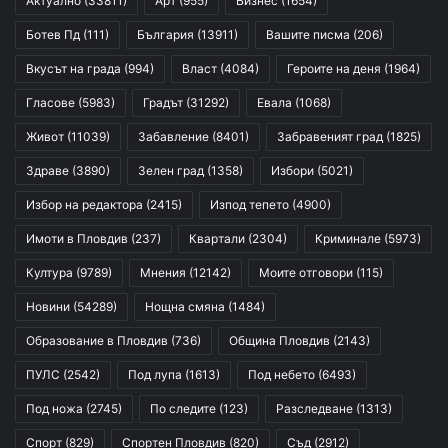
Актуално
(33811)
Арт
(955)
Бизнес
(1654)
Ботев Пд
(111)
България
(13911)
Вашите писма
(206)
Вкусът на града
(994)
Власт
(4084)
Героите на деня
(1964)
Гласове
(5983)
Градът
(31292)
Евала
(1068)
Живот
(11039)
Забавление
(8401)
Забравеният град
(1825)
Здраве
(3890)
Зелен град
(1358)
Избори
(5021)
Избор на редактора
(2415)
Изпод тепето
(4900)
Имоти в Пловдив
(237)
Квартали
(2304)
Криминале
(5973)
Култура
(9789)
Мнения
(12142)
Моите отговори
(115)
Новини
(54289)
Нощна смяна
(1484)
Образование в Пловдив
(736)
Община Пловдив
(2143)
ПУЛС
(2542)
Под лупа
(1613)
Под небето
(6493)
Под ножа
(2745)
По следите
(123)
Разследване
(1313)
Спорт
(829)
Спортен Пловдив
(820)
Съд
(2912)