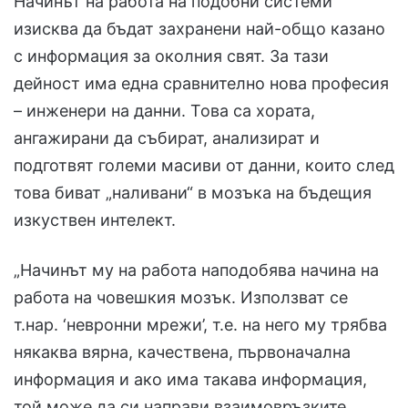
Начинът на работа на подобни системи
изисква да бъдат захранени най-общо казано
с информация за околния свят. За тази
дейност има една сравнително нова професия
– инженери на данни. Това са хората,
ангажирани да събират, анализират и
подготвят големи масиви от данни, които след
това биват „наливани“ в мозъка на бъдещия
изкуствен интелект.
„Начинът му на работа наподобява начина на
работа на човешкия мозък. Използват се
т.нар. ‘невронни мрежи’, т.е. на него му трябва
някаква вярна, качествена, първоначална
информация и ако има такава информация,
той може да си направи взаимовръзките