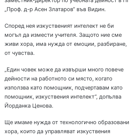
заместник-директор по учебната дейност в ПГ
„Проф. д-р Асен Златаров“ във Видин.
Според нея изкуственият интелект не би
могъл да измести учителя. Защото ние сме
живи хора, има нужда от емоции, разбиране,
от чувства.
„Един човек може да извърши много повече
дейности на работното си място, когато
използва като помощник, подчертавам като
помощник, изкуствения интелект“, допълва
Йорданка Ценова.
Ще имаме нужда от технологично образовани
хора, които да управляват изкуствения