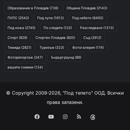
Образование в Пловдив
(736)
Община Пловдив
(2143)
ПУЛС
(2542)
Под лупа
(1613)
Под небето
(6493)
Под ножа
(2745)
По следите
(123)
Разследване
(1313)
Спорт
(829)
Спортен Пловдив
(820)
Съд
(2912)
Темида
(2821)
Туризъм
(323)
Фотогалерия
(174)
Фоторепортаж
(247)
Ъндърграунд
(89)
вашите снимки
(134)
© Copyright 2009-2026, "Под тепето" ООД. Всички
права запазени.
Facebook
YouTube
Instagram
RSS
Threads