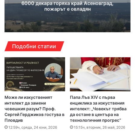
6000 декара горяха край Асеновград,
пожарът е овладян
Подобни статии
Може ли изкуственият
Папа Лъв XIV с първа
интелект да замени
енциклика за изкуствения
човешкия разум? Проф.
интелект: „Човекът трябва
Сергей Герджиков гостува в
да остане в центъра на
Пловдив
технологичния прогрес“
12:59ч, сряда, 24 юни, 2026
15:15ч, вторник, 26 май, 2026