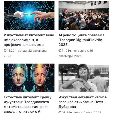
Изкуственият интелект вече
AI революцията превзема
не е експеримент, а
Пловдив: Digital4Plovdiv
професионална норма
2025
11:20ч, сряда, 22 октомври,
11:01ч, четвъртък, 16
2025
октомври, 2025
Естествен интелект срещу
Изкуствен интелект написа
изкуствен: Пловдивската
песен по стихове на Петя
математическа гимназия
Дубарова
споделя опита си с AI
08:36ч, сряда, 2 юли, 2025