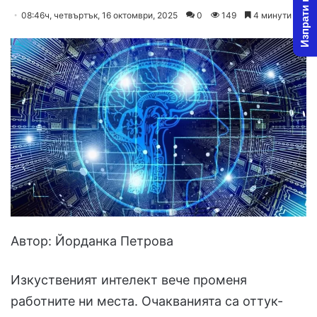
Изпрати новина
on
an
08:46ч, четвъртък, 16 октомври, 2025
0
149
4 минути
X
email
Автор: Йорданка Петрова
Изкуственият интелект вече променя
работните ни места. Очакванията са оттук-