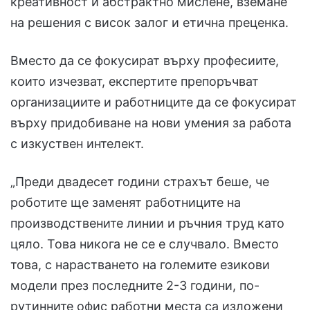
креативност и абстрактно мислене, вземане
на решения с висок залог и етична преценка.
Вместо да се фокусират върху професиите,
които изчезват, експертите препоръчват
организациите и работниците да се фокусират
върху придобиване на нови умения за работа
с изкуствен интелект.
„Преди двадесет години страхът беше, че
роботите ще заменят работниците на
производствените линии и ръчния труд като
цяло. Това никога не се е случвало. Вместо
това, с нарастването на големите езикови
модели през последните 2-3 години, по-
рутинните офис работни места са изложени