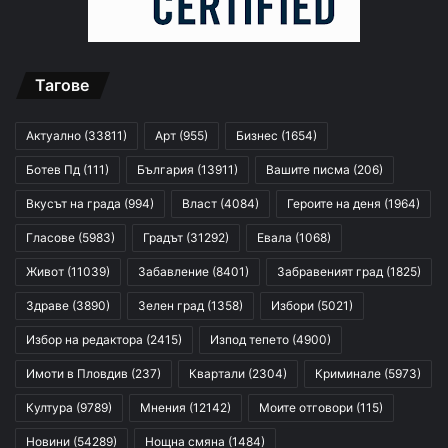
Тагове
Актуално
(33811)
Арт
(955)
Бизнес
(1654)
Ботев Пд
(111)
България
(13911)
Вашите писма
(206)
Вкусът на града
(994)
Власт
(4084)
Героите на деня
(1964)
Гласове
(5983)
Градът
(31292)
Евала
(1068)
Живот
(11039)
Забавление
(8401)
Забравеният град
(1825)
Здраве
(3890)
Зелен град
(1358)
Избори
(5021)
Избор на редактора
(2415)
Изпод тепето
(4900)
Имоти в Пловдив
(237)
Квартали
(2304)
Криминале
(5973)
Култура
(9789)
Мнения
(12142)
Моите отговори
(115)
Новини
(54289)
Нощна смяна
(1484)