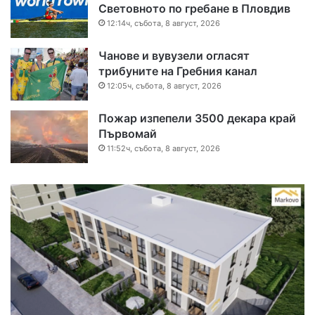
Световното по гребане в Пловдив
12:14ч, събота, 8 август, 2026
Чанове и вувузели огласят
трибуните на Гребния канал
12:05ч, събота, 8 август, 2026
Пожар изпепели 3500 декара край
Първомай
11:52ч, събота, 8 август, 2026