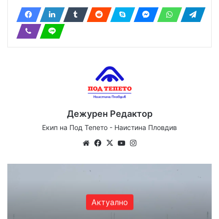
Дежурен Редактор
Екип на Под Тепето - Наистина Пловдив
Website
Facebook
X
YouTube
Instagram
Актуално