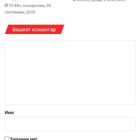
13:48ч, понеделник, 29
септември, 2025
Вашият коментар
К
о
м
е
н
т
а
р
Име
:
*
Запомни ме!