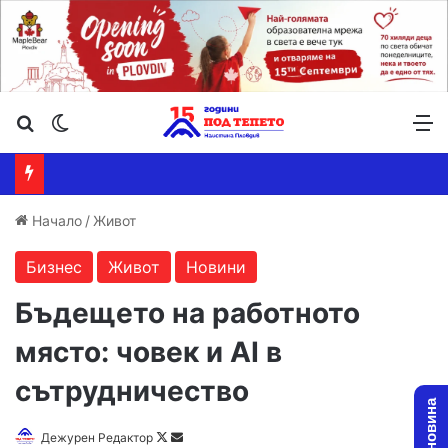
Търсене ...
Switch skin
М
Начало
/
Живот
Бизнес
Живот
Новини
Бъдещето на работното
място: човек и AI в
сътрудничество
Follow
Send
Дежурен Редактор