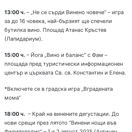
13:00 ч.
– „Не се сърди Винено човече“ – игра
за до 16 човека, най-бързият ще спечели
бутилка вино. Площад Атанас Кръстев
(Лапидариум).
15:00 ч.
– Йога „Вино и баланс“ с Фам –
площада пред туристически информационен
център и църквата Св. св. Константин и Елена.
*Включете се в градска игра „Вградената
мома“
18:00 ч.
– Край на винените дегустации. До
нови срещи през лятото “Винени нощи във
Филипополис” – 1 и 2 август 2025 (Античен