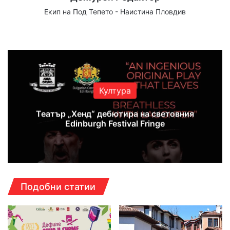
Екип на Под Тепето - Наистина Пловдив
Website
Facebook
X
YouTube
Instagram
Култура
Театър „Хенд“ дебютира на световния
Edinburgh Festival Fringe
Подобни статии