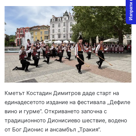
Изпрати новина
X
email
Кметът Костадин Димитров даде старт на
единадесетото издание на фестивала „Дефиле
вино и гурме“. Откриването започна с
традиционното Дионисиево шествие, водено
от Бог Дионис и ансамбъл „Тракия“.