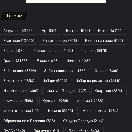
Тагове
Актуално
(33796)
Арт
(954)
Бизнес
(1654)
Ботев Пд
(111)
България
(13900)
Вашите писма
(206)
Вкусът на града
(994)
Власт
(4082)
Героите на деня
(1964)
Гласове
(5979)
Градът
(31278)
Евала
(1068)
Живот
(11036)
Забавление
(8399)
Забравеният град
(1825)
Здраве
(3890)
Зелен град
(1358)
Избори
(5020)
Избор на редактора
(2410)
Изпод тепето
(4899)
Имоти в Пловдив
(237)
Квартали
(2304)
Криминале
(5963)
Култура
(9786)
Мнения
(12138)
Моите отговори
(115)
Новини
(54261)
Нощна смяна
(1484)
Образование в Пловдив
(736)
Община Пловдив
(2143)
ПУЛС
(2542)
Под лупа
(1613)
Под небето
(6493)