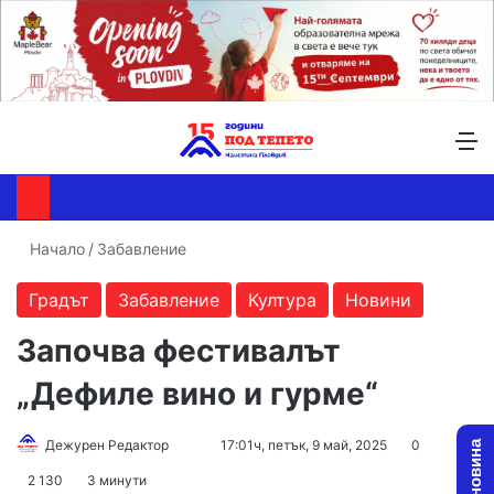
Търсене ...
Switch skin
М
Начало
/
Забавление
Градът
Забавление
Култура
Новини
Започва фестивалът
„Дефиле вино и гурме“
Follow
Send
Дежурен Редактор
17:01ч, петък, 9 май, 2025
0
on
an
2 130
3 минути