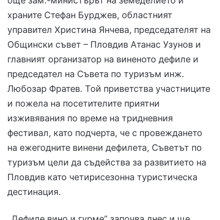
още зам.-министърът на земеделието и
храните Стефан Бурджев, областният
управител Христина Янчева, председателят на
Общински съвет – Пловдив Атанас Узунов и
главният организатор на виненото дефиле и
председател на Съвета по туризъм инж.
Любозар Фратев. Той приветства участниците
и пожела на посетителите приятни
изживявания по време на тридневния
фестивал, като подчерта, че с провеждането
на ежегодните винени дефилета, Съветът по
туризъм цели да съдейства за развитието на
Пловдив като четирисезонна туристическа
дестинация.
„Дефиле вино и гурме“ започва днес и ще