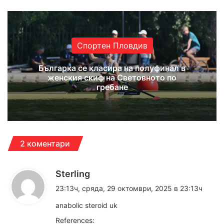
Спортен Пловдив
Българка се класира на полуфинал в
женския скиф на Световното по
гребане
2 коментари
к
Sterling
а
23:13ч, сряда, 29 октомври, 2025 в 23:13ч
з
anabolic steroid uk
а
References:
: