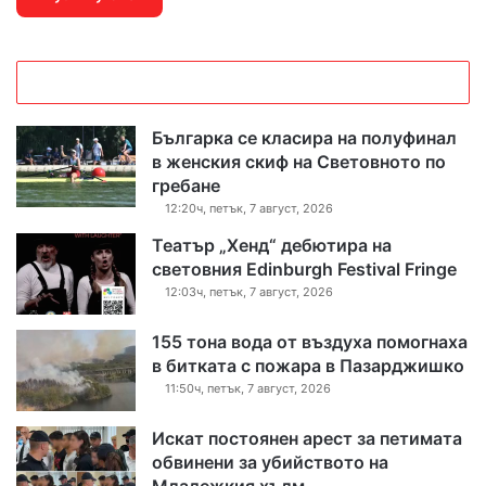
Българка се класира на полуфинал
в женския скиф на Световното по
гребане
12:20ч, петък, 7 август, 2026
Театър „Хенд“ дебютира на
световния Edinburgh Festival Fringe
12:03ч, петък, 7 август, 2026
155 тона вода от въздуха помогнаха
в битката с пожара в Пазарджишко
11:50ч, петък, 7 август, 2026
Искат постоянен арест за петимата
обвинени за убийството на
Младежкия хълм