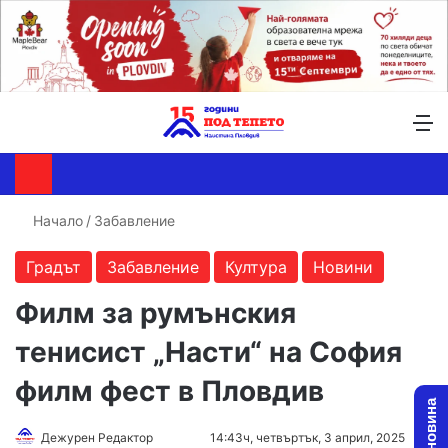
Търсене ...
Switch skin
М
Начало
/
Забавление
Градът
Забавление
Култура
Новини
Филм за румънския
тенисист „Насти“ на София
филм фест в Пловдив
Follow
Send
Дежурен Редактор
14:43ч, четвъртък, 3 април, 2025