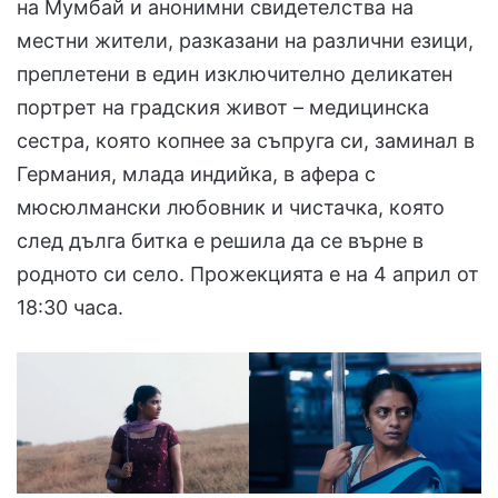
на Мумбай и анонимни свидетелства на
местни жители, разказани на различни езици,
преплетени в един изключително деликатен
портрет на градския живот – медицинска
сестра, която копнее за съпруга си, заминал в
Германия, млада индийка, в афера с
мюсюлмански любовник и чистачка, която
след дълга битка е решила да се върне в
родното си село. Прожекцията е на 4 април от
18:30 часа.