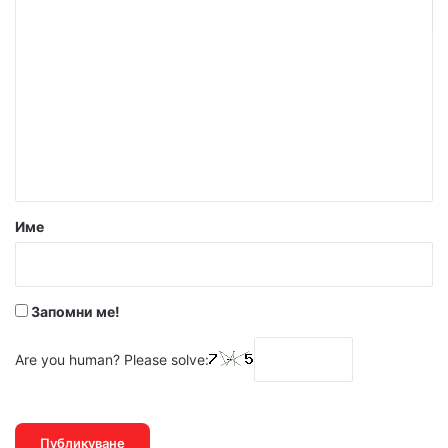
К
о
м
е
н
т
а
р
Име
:
*
Запомни ме!
Are you human? Please solve: