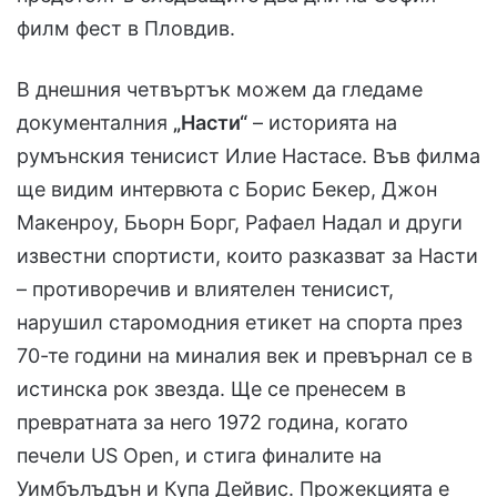
филм фест в Пловдив.
В днешния четвъртък можем да гледаме
документалния
„Насти“
– историята на
румънския тенисист Илие Настасе. Във филма
ще видим интервюта с Борис Бекер, Джон
Макенроу, Бьорн Борг, Рафаел Надал и други
известни спортисти, които разказват за Насти
– противоречив и влиятелен тенисист,
нарушил старомодния етикет на спорта през
70-те години на миналия век и превърнал се в
истинска рок звезда. Ще се пренесем в
превратната за него 1972 година, когато
печели US Open, и стига финалите на
Уимбълъдън и Купа Дейвис. Прожекцията е