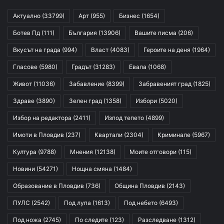
Актуално
(33799)
Арт
(955)
Бизнес
(1654)
Ботев Пд
(111)
България
(13906)
Вашите писма
(206)
Вкусът на града
(994)
Власт
(4083)
Героите на деня
(1964)
Гласове
(5980)
Градът
(31283)
Евала
(1068)
Живот
(11036)
Забавление
(8399)
Забравеният град
(1825)
Здраве
(3890)
Зелен град
(1358)
Избори
(5020)
Избор на редактора
(2411)
Изпод тепето
(4899)
Имоти в Пловдив
(237)
Квартали
(2304)
Криминале
(5967)
Култура
(9788)
Мнения
(12138)
Моите отговори
(115)
Новини
(54271)
Нощна смяна
(1484)
Образование в Пловдив
(736)
Община Пловдив
(2143)
ПУЛС
(2542)
Под лупа
(1613)
Под небето
(6493)
Под ножа
(2745)
По следите
(123)
Разследване
(1312)