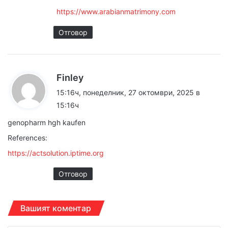
https://www.arabianmatrimony.com
Отговор
к
Finley
а
15:16ч, понеделник, 27 октомври, 2025 в
з
15:16ч
а
genopharm hgh kaufen
:
References:
https://actsolution.iptime.org
Отговор
Вашият коментар