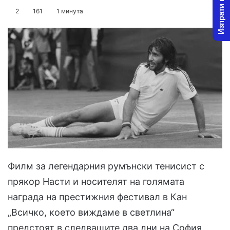
Изпрати новина
on
an
2
161
1 минута
X
email
Филм за легендарния румънски тенисист с
прякор Насти и носителят на голямата
награда на престижния фестивал в Кан
„Всичко, което виждаме в светлина“
предстоят в следващите два дни на София