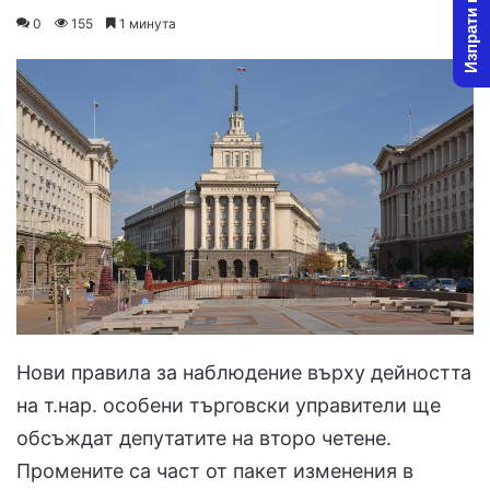
Изпрати новина
on
an
0
155
1 минута
X
email
Нови правила за наблюдение върху дейността
на т.нар. особени търговски управители ще
обсъждат депутатите на второ четене.
Промените са част от пакет изменения в