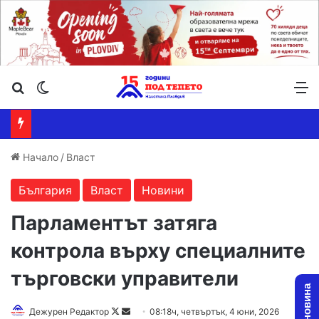
Търсене ...
Switch skin
М
Начало
/
Власт
България
Власт
Новини
Парламентът затяга
контрола върху специалните
търговски управители
Follow
Send
Дежурен Редактор
08:18ч, четвъртък, 4 юни, 2026