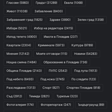
Гласове
(5983)
Градът
(31289)
Евала
(1068)
Живот
(11038)
Забавление
(8400)
Забравеният град
(1825)
Здраве
(3890)
Зелен град
(1358)
Избори
(5021)
Избор на редактора
(2415)
Изпод тепето
(4900)
Имоти в Пловдив
(237)
Квартали
(2304)
Криминале
(5973)
Култура
(9789)
Мнения
(12142)
Моите отговори
(115)
Новини
(54283)
Нощна смяна
(1484)
Образование в Пловдив
(736)
Община Пловдив
(2143)
ПУЛС
(2542)
Под лупа
(1613)
Под небето
(6493)
Под ножа
(2745)
По следите
(123)
Разследване
(1313)
Спорт
(827)
Спортен Пловдив
(818)
Съд
(2912)
Темида
(2821)
Туризъм
(323)
Фотогалерия
(174)
Фоторепортаж
(247)
Ъндърграунд
(89)