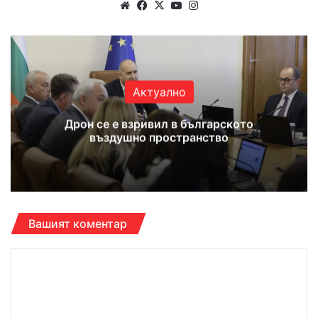
Website
Facebook
X
YouTube
Instagram
Актуално
Дрон се е взривил в българското
въздушно пространство
Вашият коментар
К
о
м