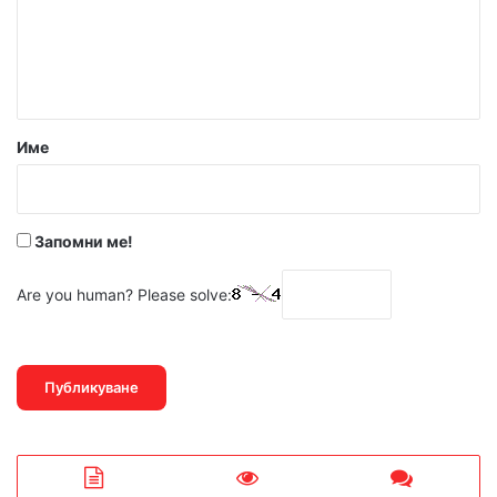
е
н
т
а
р
Име
:
*
Запомни ме!
Are you human? Please solve: