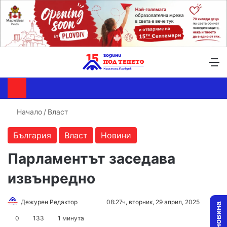
Търсене ...
Switch skin
М
Начало
/
Власт
България
Власт
Новини
Парламентът заседава
извънредно
Follow
Send
Дежурен Редактор
08:27ч, вторник, 29 април, 2025
on
an
0
133
1 минута
X
email