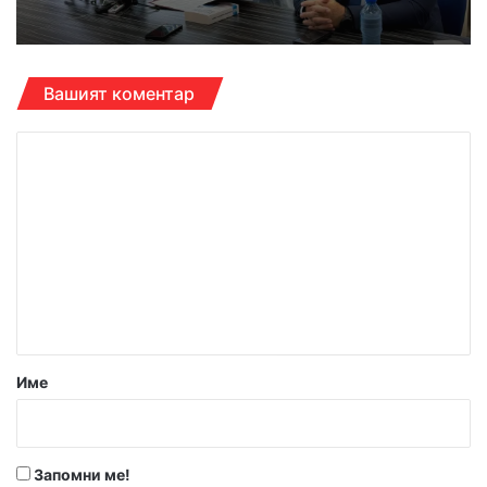
Вашият коментар
К
о
м
е
н
т
а
р
Име
:
*
Запомни ме!