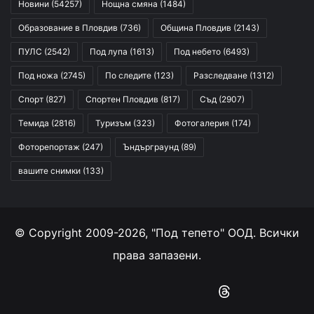
Новини
(54257)
Нощна смяна
(1484)
Образование в Пловдив
(736)
Община Пловдив
(2143)
ПУЛС
(2542)
Под лупа
(1613)
Под небето
(6493)
Под ножа
(2745)
По следите
(123)
Разследване
(1312)
Спорт
(827)
Спортен Пловдив
(817)
Съд
(2907)
Темида
(2816)
Туризъм
(323)
Фотогалерия
(174)
Фоторепортаж
(247)
Ъндърграунд
(89)
вашите снимки
(133)
© Copyright 2009-2026, "Под тепето" ООД. Всички
права запазени.
Facebook
YouTube
Instagram
RSS
Threads