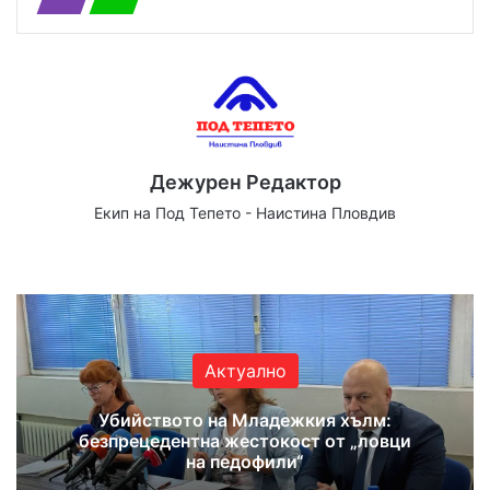
Дежурен Редактор
Екип на Под Тепето - Наистина Пловдив
Website
Facebook
X
YouTube
Instagram
Актуално
Убийството на Младежкия хълм:
безпрецедентна жестокост от „ловци
на педофили“