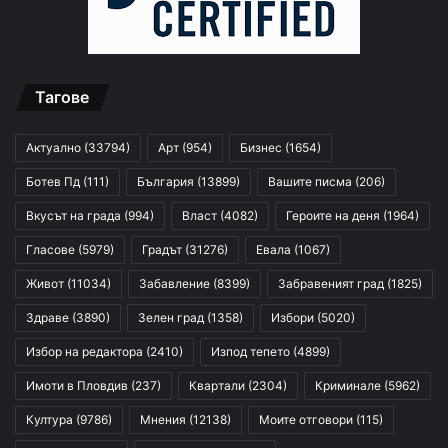
Тагове
Актуално
(33794)
Арт
(954)
Бизнес
(1654)
Ботев Пд
(111)
България
(13899)
Вашите писма
(206)
Вкусът на града
(994)
Власт
(4082)
Героите на деня
(1964)
Гласове
(5979)
Градът
(31276)
Евала
(1067)
Живот
(11034)
Забавление
(8399)
Забравеният град
(1825)
Здраве
(3890)
Зелен град
(1358)
Избори
(5020)
Избор на редактора
(2410)
Изпод тепето
(4899)
Имоти в Пловдив
(237)
Квартали
(2304)
Криминале
(5962)
Култура
(9786)
Мнения
(12138)
Моите отговори
(115)