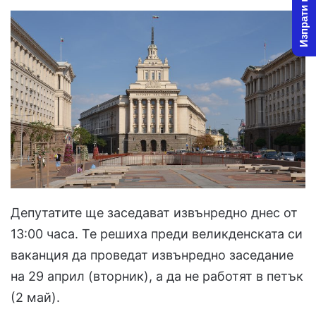
Изпрати новина
Депутатите ще заседават извънредно днес от
13:00 часа. Те решиха преди великденската си
ваканция да проведат извънредно заседание
на 29 април (вторник), а да не работят в петък
(2 май).