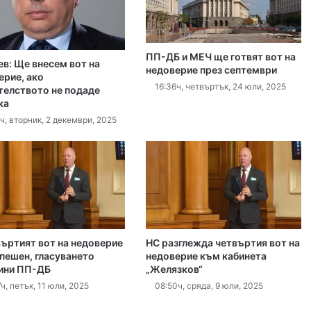
Кричим иска справедливост за жестоко убития на Младежки хълм Георги
ПП-ДБ и МЕЧ ще готвят вот на
ев: Ще внесем вот на
густ, 2026
недоверие през септември
ерие, ако
Убийството на Младежкия хълм: безпрецедентна жестокост от „ловци на педофили“
16:36ч, четвъртък, 24 юли, 2025
телството не подаде
ка
ч, вторник, 2 декември, 2025
густ, 2026
Оставиха в ареста мъж, обвинен в отвличането на жена си и детето им
густ, 2026
„Sharenting“ или как с една снимка от плажа излагаме детето си на риск
въртият вот на недоверие
НС разглежда четвъртия вот на
спешен, гласуването
недоверие към кабинета
ини ПП-ДБ
„Желязков“
ч, петък, 11 юли, 2025
08:50ч, сряда, 9 юли, 2025
густ, 2026