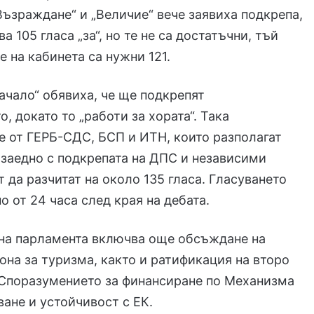
Възраждане“ и „Величие“ вече заявиха подкрепа,
а 105 гласа „за“, но те не са достатъчни, тъй
е на кабинета са нужни 121.
ачало“ обявиха, че ще подкрепят
, докато то „работи за хората“. Така
 от ГЕРБ-СДС, БСП и ИТН, които разполагат
, заедно с подкрепата на ДПС и независими
т да разчитат на около 135 гласа. Гласуването
о от 24 часа след края на дебата.
 на парламента включва още обсъждане на
она за туризма, както и ратификация на второ
 Споразумението за финансиране по Механизма
ване и устойчивост с ЕК.