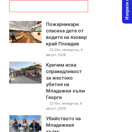
Изпрати новина
Пожарникари
спасиха дете от
водите на язовир
край Пловдив
22:34ч, четвъртък, 6
август, 2026
Кричим иска
справедливост
за жестоко
убития на
Младежки хълм
Георги
22:15ч, четвъртък, 6
август, 2026
Убийството на
Младежкия
хълм: