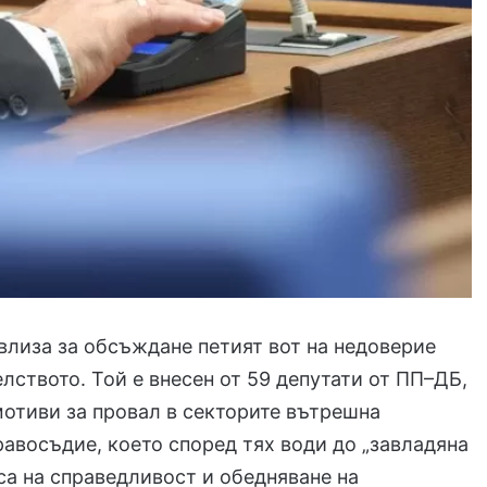
влиза за обсъждане петият вот на недоверие
лството. Той е внесен от 59 депутати от ПП–ДБ,
отиви за провал в секторите вътрешна
равосъдие, което според тях води до „завладяна
са на справедливост и обедняване на