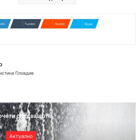
edIn
Tumblr
Reddit
Skype
р
аистина Пловдив
ram
очети следващото
Актуално