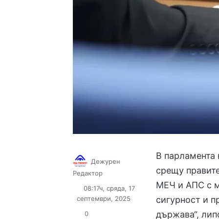
В парламента 
Дежурен
срещу правите
Follow
Send
Редактор
on
an
МЕЧ и АПС с м
08:17ч, сряда, 17
X
email
септември, 2025
сигурност и п
държава“, лип
0