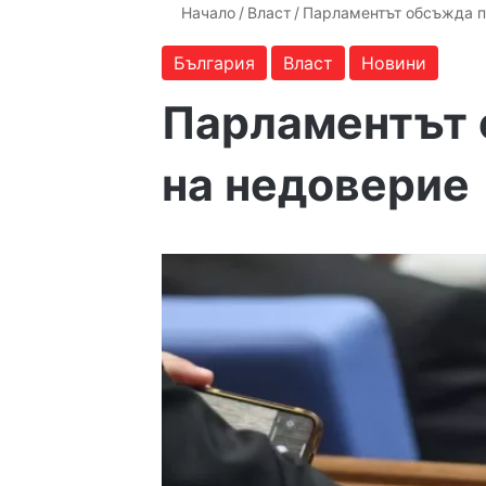
Начало
/
Власт
/
Парламентът обсъжда п
България
Власт
Новини
Парламентът 
на недоверие