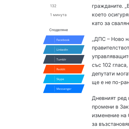
гражданите. „
132
което осигуряв
1 минута
като за свалян
Споделяне
„ДПС – Ново н
Facebook
правителството
LinkedIn
управляващите
Tumblr
със 102 гласа
Reddit
депутати мога
Skype
ще е не по-ран
Messenger
Дневният ред
промени в Зак
изменение на
за възстановя