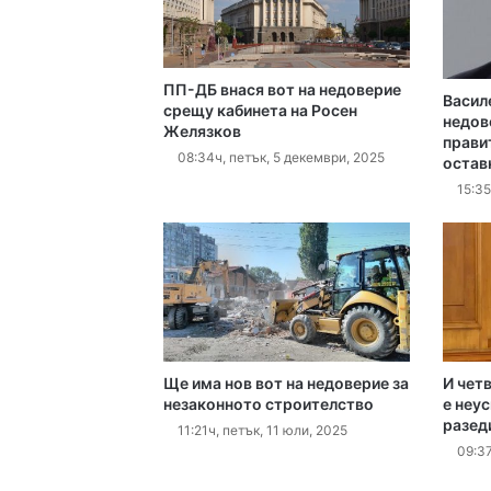
ПП-ДБ внася вот на недоверие
Васил
17:06ч, четвъртък, 6 ав
срещу кабинета на Росен
недов
Желязков
прави
08:34ч, петък, 5 декември, 2025
остав
15:35
16:40ч, четвъртък, 6 ав
16:15ч, четвъртък, 6 ав
Ще има нов вот на недоверие за
И чет
незаконното строителство
е неу
разед
11:21ч, петък, 11 юли, 2025
09:37
16:10ч, четвъртък, 6 ав