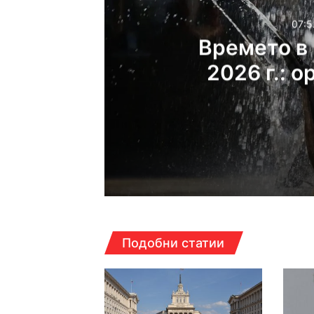
07:5
Времето в 
2026 г.: о
температ
07:52ч, петък, 7 август,
22:34ч, четвъртък, 6 ав
Подобни статии
22:15ч, четвъртък, 6 ав