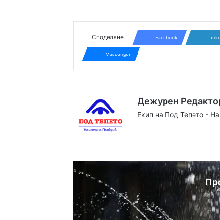
Споделяне
Facebook
Link
Messenger
Дежурен Редакто
Екип на Под Тепето - Н
Website
Facebook
X
YouTube
Instag
Пр