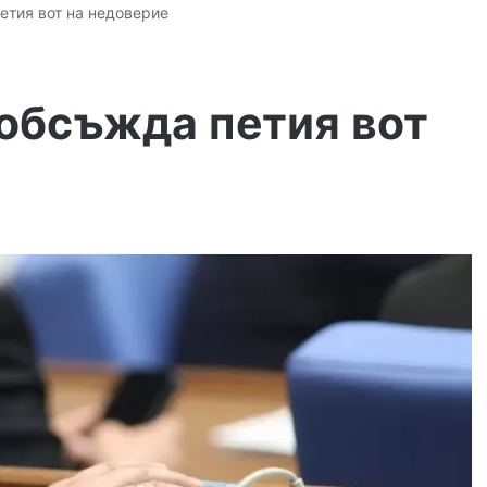
етия вот на недоверие
обсъжда петия вот