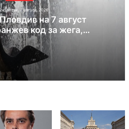
2ч, петък, 7 август, 2026
Пловдив на 7 август
ранжев код за жега,
урите стигат до 41
градуса
 2026
Времето в Пловдив на 7 август 2026 г.: оранжев код за жега, температурите стигат до 41 градуса
густ, 2026
Пожарникари спасиха дете от водите на язовир край Пловдив
густ, 2026