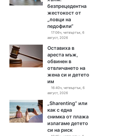
безпрецедентна
жестокост от
„ловци на
педофили“
17:06ч, четвъртък, 6
август, 2026
Оставиха в
ареста мъж,
обвинен в
отвличането на
жена си и детето
им
16:40ч, четвъртък, 6
август, 2026
„Sharenting“ или
как с една
снимка от плажа
излагаме детето
си на риск