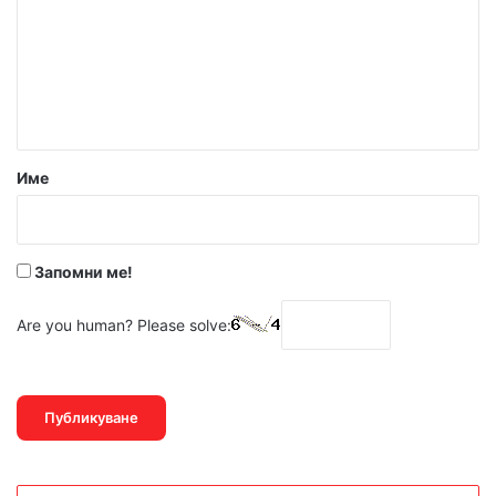
м
е
н
т
а
р
Име
:
*
Запомни ме!
Are you human? Please solve: