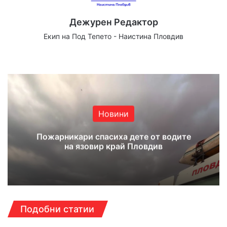
Дежурен Редактор
Екип на Под Тепето - Наистина Пловдив
Website
Facebook
X
YouTube
Instagram
Новини
Пожарникари спасиха дете от водите
на язовир край Пловдив
Подобни статии