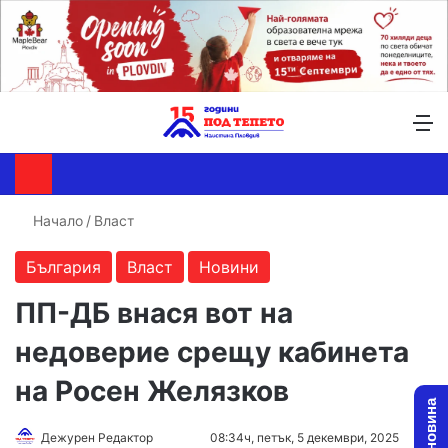
Търсене ...
Switch skin
М
Начало
/
Власт
България
Власт
Новини
ПП-ДБ внася вот на
недоверие срещу кабинета
на Росен Желязков
Follow
Send
Дежурен Редактор
08:34ч, петък, 5 декември, 2025