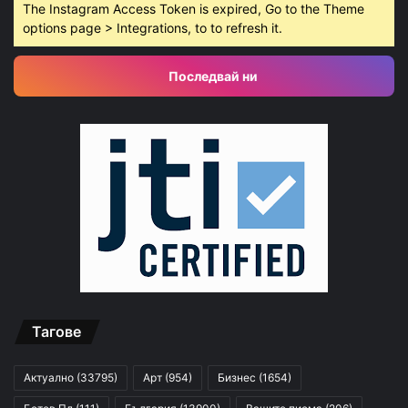
The Instagram Access Token is expired, Go to the Theme
options page > Integrations, to to refresh it.
Последвай ни
Тагове
Актуално
(33795)
Арт
(954)
Бизнес
(1654)