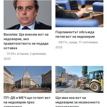
Парламентът обсъжда
Василев: Ще внесем вот на
петия вот на недоверие
недоверие, ако
08:17ч, сряда, 17 септември,
правителството не подаде
2025
оставка
15:35ч, вторник, 2 декември,
2025
ПП-ДБ и МЕЧ ще готвят вот
Ще има нов вот на
на недоверие през
недоверие за незаконното
септември
строителство