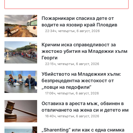
Пожарникари спасиха дете от
водите на язовир край Пловдив
22:34ч, четвъртък, 6 август, 2026
Кричим иска справедливост за
жестоко убития на Младежки хълм
Георги
22:15ч, четвъртък, 6 август, 2026
Убийството на Младежкия хълм:
безпрецедентна жестокост от
„ловци на педофили“
17:06ч, четвъртък, 6 август, 2026
Оставиха в ареста мъж, обвинен в
отвличането на жена си и детето им
16:40ч, четвъртък, 6 август, 2026
„Sharenting“ или как с една снимка