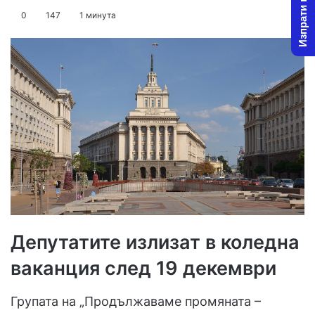
Изпрати новина
on
an
0
147
1 минута
X
email
Депутатите излизат в коледна
ваканция след 19 декември
Групата на „Продължаваме промяната –