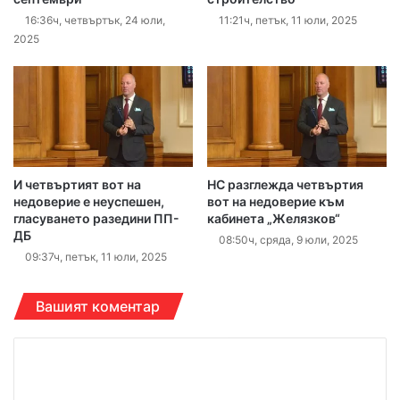
16:36ч, четвъртък, 24 юли,
11:21ч, петък, 11 юли, 2025
2025
И четвъртият вот на
НС разглежда четвъртия
недоверие е неуспешен,
вот на недоверие към
гласуването разедини ПП-
кабинета „Желязков“
ДБ
08:50ч, сряда, 9 юли, 2025
09:37ч, петък, 11 юли, 2025
Вашият коментар
К
о