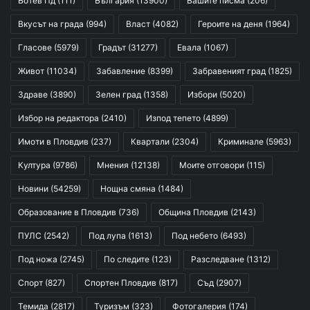
Ботев Пд
(111)
България
(13900)
Вашите писма
(206)
Вкусът на града
(994)
Власт
(4082)
Героите на деня
(1964)
Гласове
(5979)
Градът
(31277)
Евала
(1067)
Живот
(11034)
Забавление
(8399)
Забравеният град
(1825)
Здраве
(3890)
Зелен град
(1358)
Избори
(5020)
Избор на редактора
(2410)
Изпод тепето
(4899)
Имоти в Пловдив
(237)
Квартали
(2304)
Криминале
(5963)
Култура
(9786)
Мнения
(12138)
Моите отговори
(115)
Новини
(54259)
Нощна смяна
(1484)
Образование в Пловдив
(736)
Община Пловдив
(2143)
ПУЛС
(2542)
Под лупа
(1613)
Под небето
(6493)
Под ножа
(2745)
По следите
(123)
Разследване
(1312)
Спорт
(827)
Спортен Пловдив
(817)
Съд
(2907)
Темида
(2817)
Туризъм
(323)
Фотогалерия
(174)