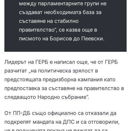
между парламентарните групи не
създават необходимата база за
съставяне на стабилно
правителство“, се казва още в
писмото на Борисов до Пеевски.
Лидерът на ГЕРБ е написал още, че от ГЕРБ
разчитат „на политическа зрялост в
предстоящата предизборна кампания като
предпоставка за съставяне на правителство в
следващото Народно събрание“.
От ПП-ДБ също официално са отказали да
подкрепят мандата на ДПС и са отговорили,
че в получената покана не виждат да са