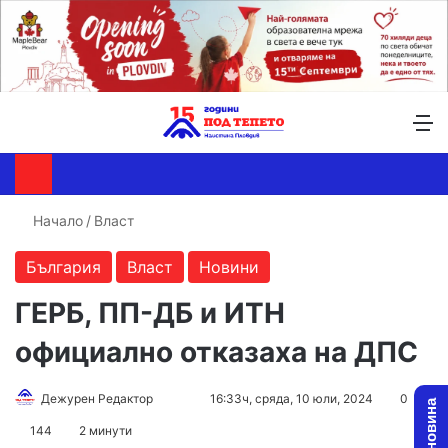
Търсене ...
Switch skin
М
Начало
/
Власт
България
Власт
Новини
ГЕРБ, ПП-ДБ и ИТН
официално отказаха на ДПС
Follow
Send
Дежурен Редактор
16:33ч, сряда, 10 юли, 2024
0
on
an
144
2 минути
X
email