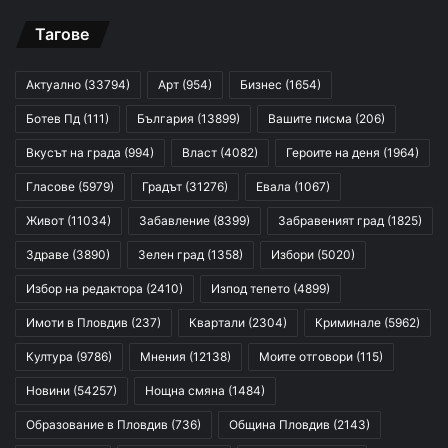
Тагове
Актуално
(33794)
Арт
(954)
Бизнес
(1654)
Ботев Пд
(111)
България
(13899)
Вашите писма
(206)
Вкусът на града
(994)
Власт
(4082)
Героите на деня
(1964)
Гласове
(5979)
Градът
(31276)
Евала
(1067)
Живот
(11034)
Забавление
(8399)
Забравеният град
(1825)
Здраве
(3890)
Зелен град
(1358)
Избори
(5020)
Избор на редактора
(2410)
Изпод тепето
(4899)
Имоти в Пловдив
(237)
Квартали
(2304)
Криминале
(5962)
Култура
(9786)
Мнения
(12138)
Моите отговори
(115)
Новини
(54257)
Нощна смяна
(1484)
Образование в Пловдив
(736)
Община Пловдив
(2143)