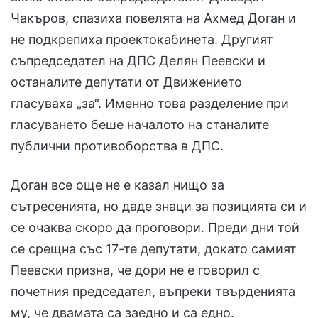
Чакъров, спазиха повелята на Ахмед Доган и
не подкрепиха проектокабинета. Другият
съпредседател на ДПС Делян Пеевски и
останалите депутати от Движението
гласуваха „за“. Именно това разделение при
гласуването беше началото на станалите
публични противоборства в ДПС.
Доган все още не е казал нищо за
сътресенията, но даде знаци за позицията си и
се очаква скоро да проговори. Преди дни той
се срещна със 17-те депутати, докато самият
Пеевски призна, че дори не е говорил с
почетния председател, въпреки твърденията
му, че двамата са заедно и са едно.