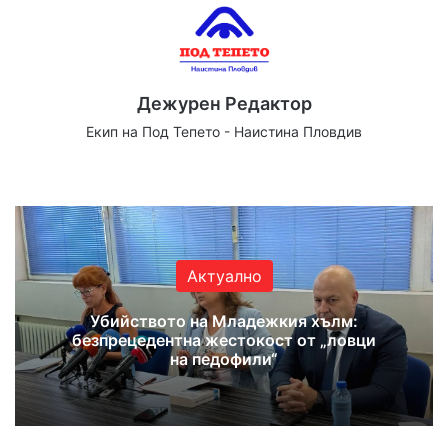
Дежурен Редактор
Екип на Под Тепето - Наистина Пловдив
Website
Facebook
X
YouTube
Instagram
Актуално
Убийството на Младежкия хълм:
безпрецедентна жестокост от „ловци
на педофили“