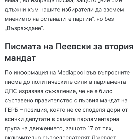
няма“, но изпраща писма, защото „ние сме
длъжни към нашите избиратели да вземем
мнението на останалите партии“, но без
„Възраждане“.
Писмата на Пеевски за втория
мандат
По информация на Mediapool във въпросните
писма до политическите сили в парламента
ДПС изразява съжаление, че не е било
съставено правителство с първия мандат на
ГЕРБ – позиция, която не се споделя дори от
всички депутати в самата парламентарна
група на движението, защото 17 от тях,
включително съпредседателят Джевдет