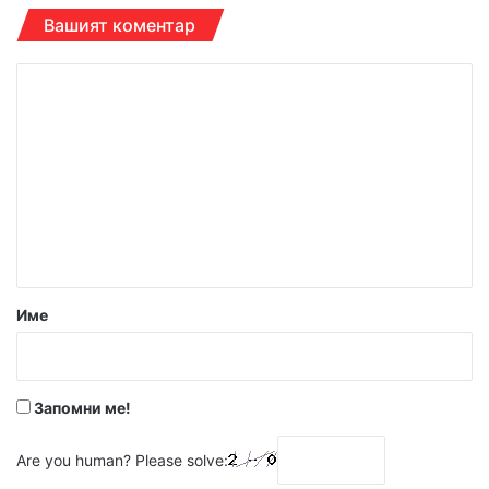
Вашият коментар
К
о
м
е
н
т
а
р
Име
:
*
Запомни ме!
Are you human? Please solve: