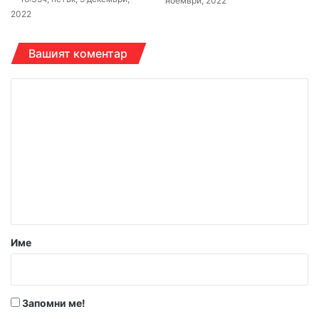
ноември, 2022
2022
Вашият коментар
К
о
м
е
н
т
а
р
Име
:
*
Запомни ме!