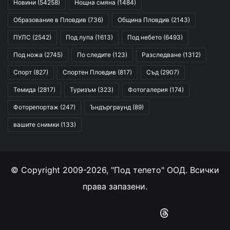
Новини
(54258)
Нощна смяна
(1484)
Образование в Пловдив
(736)
Община Пловдив
(2143)
ПУЛС
(2542)
Под лупа
(1613)
Под небето
(6493)
Под ножа
(2745)
По следите
(123)
Разследване
(1312)
Спорт
(827)
Спортен Пловдив
(817)
Съд
(2907)
Темида
(2817)
Туризъм
(323)
Фотогалерия
(174)
Фоторепортаж
(247)
Ъндърграунд
(89)
вашите снимки
(133)
© Copyright 2009-2026, "Под тепето" ООД. Всички
права запазени.
Facebook
YouTube
Instagram
RSS
Threads