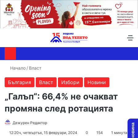
Търсене ...
Switch skin
М
Начало
/
Власт
България
Власт
Избори
Новини
„Галъп“: 66,4% не очакват
промяна след ротацията
Follow
Send
Дежурен Редактор
on
an
12:20ч, четвъртък, 15 февруари, 2024
0
154
1 минута
X
email