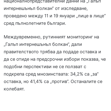
националнопредставителни данни на „Галъп
интернешънъл болкан“ от изследване,
проведено между 11 и 19 януари „лице в лице“
сред пълнолетните българи.
Междувременно, рутинният мониторинг на
„Галъп интернешънъл болкан“, дали
правителството трябва да подаде оставка и
да се отиде на предсрочни избори показва, че
подобни перспективи не се ползват с
подкрепа сред мнозинствата: 34,2% са „за“
оставка, но 41,4% са „против“. Останалите се
колебаят.