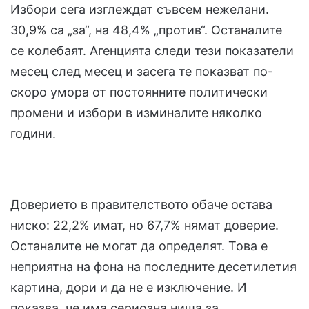
Избори сега изглеждат съвсем нежелани.
30,9% са „за“, на 48,4% „против“. Останалите
се колебаят. Агенцията следи тези показатели
месец след месец и засега те показват по-
скоро умора от постоянните политически
промени и избори в изминалите няколко
години.
Доверието в правителството обаче остава
ниско: 22,2% имат, но 67,7% нямат доверие.
Останалите не могат да определят. Това е
неприятна на фона на последните десетилетия
картина, дори и да не е изключение. И
показва, че има сериозна ниша за