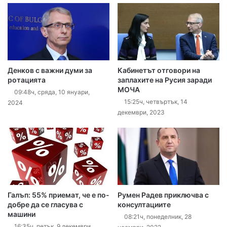
Денков с важни думи за
Кабинетът отговори на
ротацията
заплахите на Русия заради
МОЧА
09:48ч, сряда, 10 януари,
15:25ч, четвъртък, 14
2024
декември, 2023
Галъп: 55% приемат, че е по-
Румен Радев приключва с
добре да се гласува с
консултациите
машини
08:21ч, понеделник, 28
16:35ч, петък, 9 декември,