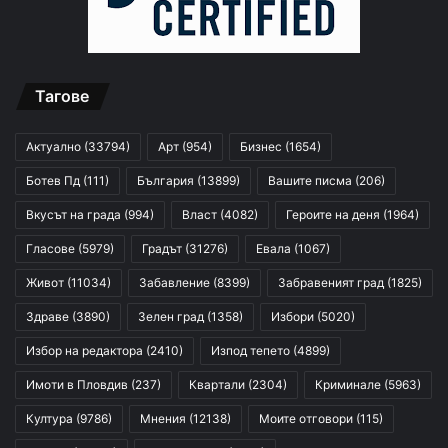
Тагове
Актуално
(33794)
Арт
(954)
Бизнес
(1654)
Ботев Пд
(111)
България
(13899)
Вашите писма
(206)
Вкусът на града
(994)
Власт
(4082)
Героите на деня
(1964)
Гласове
(5979)
Градът
(31276)
Евала
(1067)
Живот
(11034)
Забавление
(8399)
Забравеният град
(1825)
Здраве
(3890)
Зелен град
(1358)
Избори
(5020)
Избор на редактора
(2410)
Изпод тепето
(4899)
Имоти в Пловдив
(237)
Квартали
(2304)
Криминале
(5963)
Култура
(9786)
Мнения
(12138)
Моите отговори
(115)