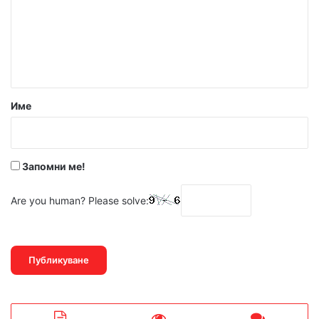
е
н
т
а
р
Име
:
*
Запомни ме!
Are you human? Please solve: