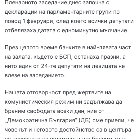
Пленарното заседание днес започна с
декларации на парламентарните групи по
повод 1 февруари, след което всички депутати
отбелязаха дататa с едноминутно мълчание.
През цялото време банките в най-лявата част
на залата, където е БСП, останаха празни, а
нито един от 24-те депутати на левицата не
влезе на заседанието.
Нашата отговорност пред жертвите на
комунистическия режим ни задължава да
браним свободата всеки ден, ние от
„Демократична България“ (ДБ) сме приели, че
човекът и неговото достойнство са в центъра
на правенето на политика и ще браним това