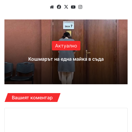
Website
Facebook
X
YouTube
Instagram
Актуално
Кошмарът на една майка в съда
Вашият коментар
К
о
м