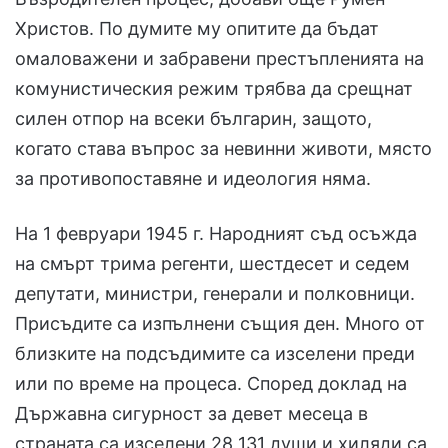
Христов. По думите му опитите да бъдат
омаловажени и забравени престъпленията на
комунистическия режим трябва да срещнат
силен отпор на всеки българин, защото,
когато става въпрос за невинни животи, място
за противопоставяне и идеология няма.
На 1 февруари 1945 г. Народният съд осъжда
на смърт трима регенти, шестдесет и седем
депутати, министри, генерали и полковници.
Присъдите са изпълнени същия ден. Много от
близките на подсъдимите са изселени преди
или по време на процеса. Според доклад на
Държавна сигурност за девет месеца в
страната са изселени 28 131 души и хиляди са