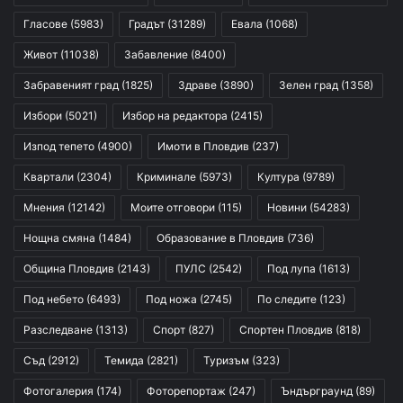
Гласове
(5983)
Градът
(31289)
Евала
(1068)
Живот
(11038)
Забавление
(8400)
Забравеният град
(1825)
Здраве
(3890)
Зелен град
(1358)
Избори
(5021)
Избор на редактора
(2415)
Изпод тепето
(4900)
Имоти в Пловдив
(237)
Квартали
(2304)
Криминале
(5973)
Култура
(9789)
Мнения
(12142)
Моите отговори
(115)
Новини
(54283)
Нощна смяна
(1484)
Образование в Пловдив
(736)
Община Пловдив
(2143)
ПУЛС
(2542)
Под лупа
(1613)
Под небето
(6493)
Под ножа
(2745)
По следите
(123)
Разследване
(1313)
Спорт
(827)
Спортен Пловдив
(818)
Съд
(2912)
Темида
(2821)
Туризъм
(323)
Фотогалерия
(174)
Фоторепортаж
(247)
Ъндърграунд
(89)