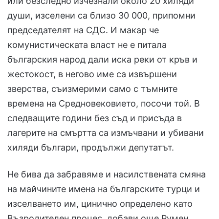
или безследно изчезнали около 20 хиляди
души, изселени са близо 30 000, припомни
председателят на СДС. И макар че
комунистическата власт не е питала
българския народ дали иска реки от кръв и
жестокост, в негово име са извършени
зверства, съизмерими само с тъмните
времена на Средновековието, посочи той. В
следващите години без съд и присъда в
лагерите на смъртта са измъчвани и убивани
хиляди българи, продължи депутатът.
Не бива да забравяме и насилствената смяна
на майчините имена на българските турци и
изселването им, цинично определено като
Възродителен процес, добави още Румен