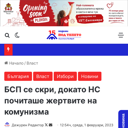
Търсене ...
Switch skin
М
Начало
/
Власт
България
Власт
Избори
Новини
БСП се скри, докато НС
почиташе жертвите на
комунизма
Follow
Send
Дежурен Редактор
12:54ч, сряда, 1 февруари, 2023