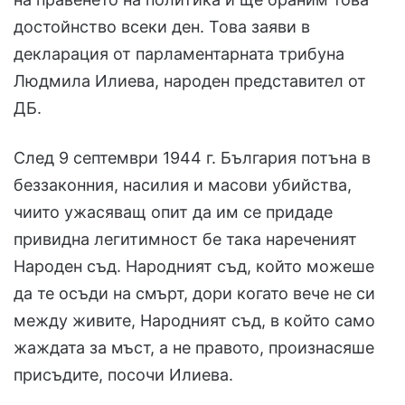
достойнство всеки ден. Това заяви в
декларация от парламентарната трибуна
Людмила Илиева, народен представител от
ДБ.
След 9 септември 1944 г. България потъна в
беззаконния, насилия и масови убийства,
чиито ужасяващ опит да им се придаде
привидна легитимност бе така нареченият
Народен съд. Народният съд, който можеше
да те осъди на смърт, дори когато вече не си
между живите, Народният съд, в който само
жаждата за мъст, а не правото, произнасяше
присъдите, посочи Илиева.