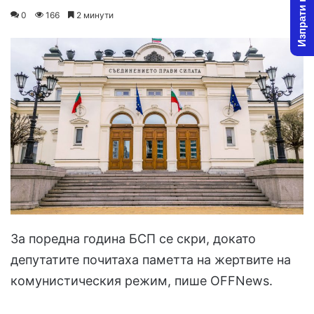
Изпрати новина
on
an
0
166
2 минути
X
email
За поредна година БСП се скри, докато
депутатите почитаха паметта на жертвите на
комунистическия режим, пише OFFNews.