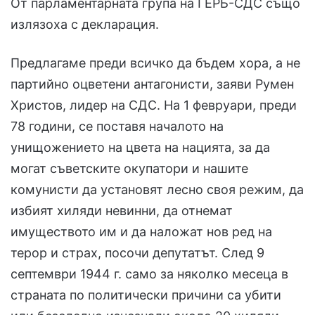
От парламентарната група на ГЕРБ-СДС също
излязоха с декларация.
Предлагаме преди всичко да бъдем хора, а не
партийно оцветени антагонисти, заяви Румен
Христов, лидер на СДС. На 1 февруари, преди
78 години, се поставя началото на
унищожението на цвета на нацията, за да
могат съветските окупатори и нашите
комунисти да установят лесно своя режим, да
избият хиляди невинни, да отнемат
имуществото им и да наложат нов ред на
терор и страх, посочи депутатът. След 9
септември 1944 г. само за няколко месеца в
страната по политически причини са убити