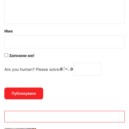
н
т
а
р
Име
:
*
Запомни ме!
Are you human? Please solve: