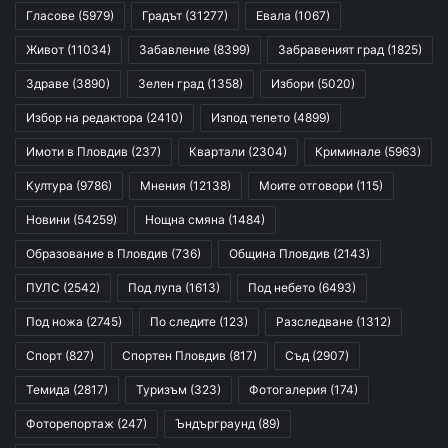
Гласове
(5979)
Градът
(31277)
Евала
(1067)
Живот
(11034)
Забавление
(8399)
Забравеният град
(1825)
Здраве
(3890)
Зелен град
(1358)
Избори
(5020)
Избор на редактора
(2410)
Изпод тепето
(4899)
Имоти в Пловдив
(237)
Квартали
(2304)
Криминале
(5963)
Култура
(9786)
Мнения
(12138)
Моите отговори
(115)
Новини
(54259)
Нощна смяна
(1484)
Образование в Пловдив
(736)
Община Пловдив
(2143)
ПУЛС
(2542)
Под лупа
(1613)
Под небето
(6493)
Под ножа
(2745)
По следите
(123)
Разследване
(1312)
Спорт
(827)
Спортен Пловдив
(817)
Съд
(2907)
Темида
(2817)
Туризъм
(323)
Фотогалерия
(174)
Фоторепортаж
(247)
Ъндърграунд
(89)