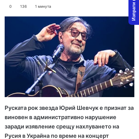
Изпрати новина
o
e
0
136
1 минута
l
n
l
d
o
a
w
n
o
e
n
m
X
a
i
l
Руската рок звезда Юрий Шевчук е признат за
виновен в административно нарушение
заради изявление срещу нахлуването на
Русия в Украйна по време на концерт