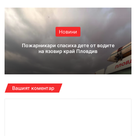
bsi
ce
uT
tag
te
bo
ub
ra
ok
e
m
Новини
Пожарникари спасиха дете от водите
на язовир край Пловдив
Вашият коментар
К
о
м
е