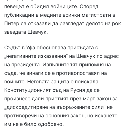
певецът е обидил войниците. Според
публикации в медиите всички магистрати в
Питер са отказали да разгледат делото на рок
звездата Шевчук.
Съдът в Уфа обосновава присъдата с
„негативните изказвания“ на Шевчук по адрес
на президента. Изпълнителят припомня на
съда, че винаги се е противопоставял на
войните. Неговата защита е поискала
Конституционният съд на Русия да се
произнесе дали приетият през март закон за
„дискредитиране на въоръжените сили“ не
противоречи на основния закон, но искането
им не е било одобрено.