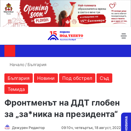
Търсене ...
Switch skin
М
Начало
/
България
България
Новини
Под обстрел
Съд
Темида
Фронтменът на ДДТ глобен
за „за*ника на президента“
Дежурен Редактор
F
S
09:10ч, четвъртък, 18 август, 2022