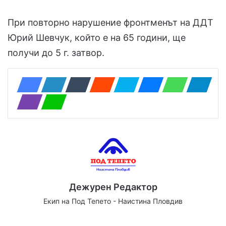
При повторно нарушение фронтменът на ДДТ
Юрий Шевчук, който е на 65 години, ще
получи до 5 г. затвор.
Дежурен Редактор
Екип на Под Тепето - Наистина Пловдив
We
Fa
X
Yo
Ins