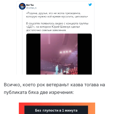
Всичко, което рок ветеранът казва тогава на
публиката бяха две изречения: