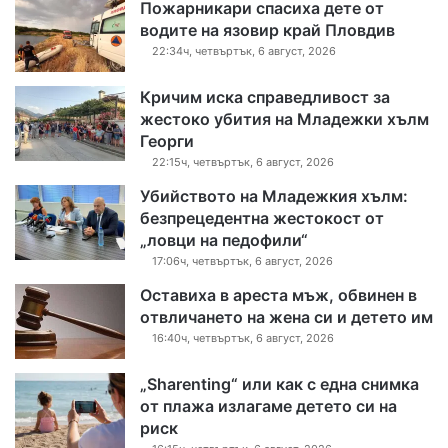
Пожарникари спасиха дете от
водите на язовир край Пловдив
22:34ч, четвъртък, 6 август, 2026
Кричим иска справедливост за
жестоко убития на Младежки хълм
Георги
22:15ч, четвъртък, 6 август, 2026
Убийството на Младежкия хълм:
безпрецедентна жестокост от
„ловци на педофили“
17:06ч, четвъртък, 6 август, 2026
Оставиха в ареста мъж, обвинен в
отвличането на жена си и детето им
16:40ч, четвъртък, 6 август, 2026
„Sharenting“ или как с една снимка
от плажа излагаме детето си на
риск