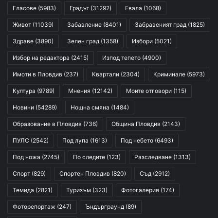
Гласове
(5983)
Градът
(31292)
Евала
(1068)
Живот
(11039)
Забавление
(8401)
Забравеният град
(1825)
Здраве
(3890)
Зелен град
(1358)
Избори
(5021)
Избор на редактора
(2415)
Изпод тепето
(4900)
Имоти в Пловдив
(237)
Квартали
(2304)
Криминале
(5973)
Култура
(9789)
Мнения
(12142)
Моите отговори
(115)
Новини
(54289)
Нощна смяна
(1484)
Образование в Пловдив
(736)
Община Пловдив
(2143)
ПУЛС
(2542)
Под лупа
(1613)
Под небето
(6493)
Под ножа
(2745)
По следите
(123)
Разследване
(1313)
Спорт
(829)
Спортен Пловдив
(820)
Съд
(2912)
Темида
(2821)
Туризъм
(323)
Фотогалерия
(174)
Фоторепортаж
(247)
Ъндърграунд
(89)