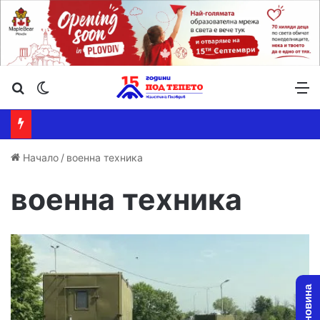
Търсене ...
Switch skin
М
Начало
/
военна техника
военна техника