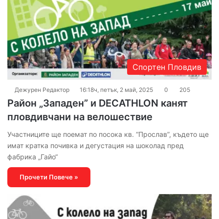
Спортен Пловдив
Дежурен Редактор
16:18ч, петък, 2 май, 2025
0
205
Район „Западен” и DECATHLON канят
пловдивчани на велошествие
Участниците ще поемат по посока кв. “Прослав”, където ще
имат кратка почивка и дегустация на шоколад пред
фабрика „Гайо“
Прочети Повече »