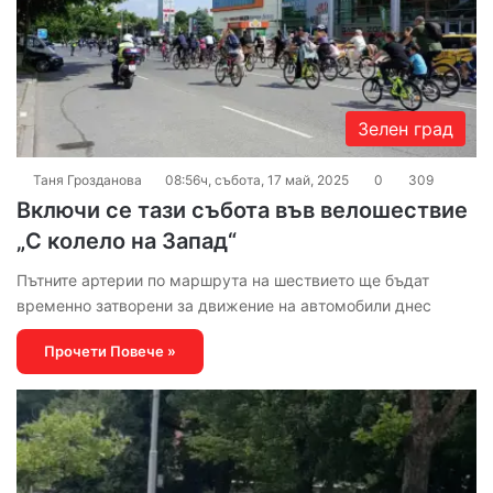
Зелен град
Таня Грозданова
08:56ч, събота, 17 май, 2025
0
309
Включи се тази събота във велошествие
„С колело на Запад“
Пътните артерии по маршрута на шествието ще бъдат
временно затворени за движение на автомобили днес
Прочети Повече »