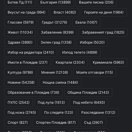
Ботев Пд
(111)
България
(13899)
Вашите писма
(206)
Вкусът на града
(994)
Власт
(4082)
Героите на деня
(1964)
Гласове
(5979)
Градът
(31276)
Евала
(1067)
Живот
(11034)
Забавление
(8399)
Забравеният град
(1825)
Здраве
(3890)
Зелен град
(1358)
Избори
(5020)
Избор на редактора
(2410)
Изпод тепето
(4899)
Имоти в Пловдив
(237)
Квартали
(2304)
Криминале
(5963)
Култура
(9786)
Мнения
(12138)
Моите отговори
(115)
Новини
(54258)
Нощна смяна
(1484)
Образование в Пловдив
(736)
Община Пловдив
(2143)
ПУЛС
(2542)
Под лупа
(1613)
Под небето
(6493)
Под ножа
(2745)
По следите
(123)
Разследване
(1312)
Спорт
(827)
Спортен Пловдив
(817)
Съд
(2907)