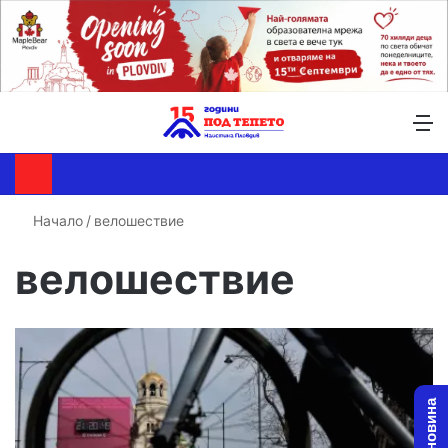
Търсене ...
Switch skin
М
Начало
/
велошествие
велошествие