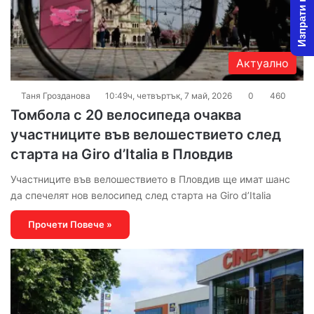
Изпрати новина
Актуално
Таня Грозданова
10:49ч, четвъртък, 7 май, 2026
0
460
Томбола с 20 велосипеда очаква
участниците във велошествието след
старта на Giro d’Italia в Пловдив
Участниците във велошествието в Пловдив ще имат шанс
да спечелят нов велосипед след старта на Giro d’Italia
Прочети Повече »