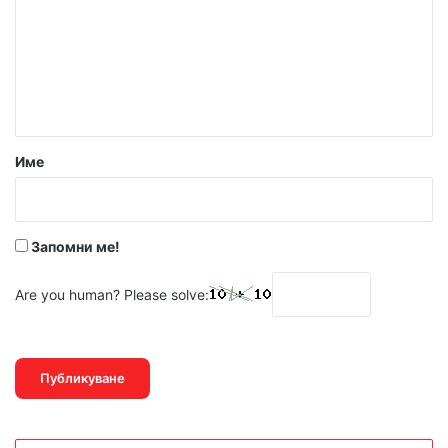
м
е
н
т
а
р
Име
:
*
Запомни ме!
Are you human? Please solve: