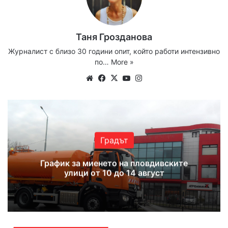
Таня Грозданова
Журналист с близо 30 години опит, който работи интензивно
по…
More »
Website
Facebook
X
YouTube
Instagram
Градът
График за миенето на пловдивските
улици от 10 до 14 август