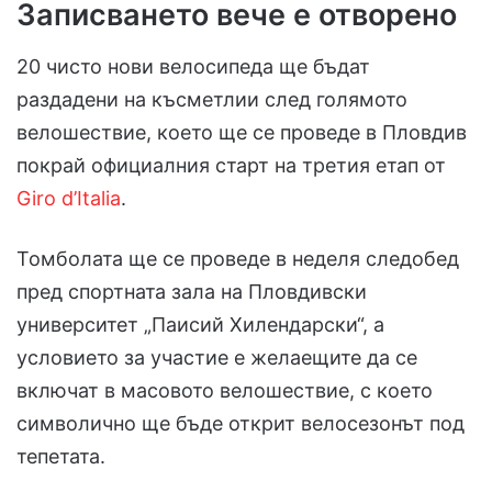
Записването вече е отворено
20 чисто нови велосипеда ще бъдат
раздадени на късметлии след голямото
велошествие, което ще се проведе в Пловдив
покрай официалния старт на третия етап от
Giro d’Italia
.
Томболата ще се проведе в неделя следобед
пред спортната зала на Пловдивски
университет „Паисий Хилендарски“, а
условието за участие е желаещите да се
включат в масовото велошествие, с което
символично ще бъде открит велосезонът под
тепетата.