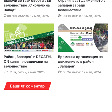
Включи се тази събота във
Ограничават движението в
велошествие „С колело на
западен заради
Запад“
велошествие
08:56ч, събота, 17 май, 2025
10:41ч, петък, 16 май, 2025
Район „Западен” и DECATHL
Временна организация на
ON канят пловдивчани на
движението в район
велошествие
„Западен“
16:18ч, петък, 2 май, 2025
10:52ч, петък, 17 май, 2024
Вашият коментар
К
о