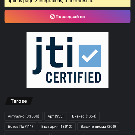
options page > Integrations, to to refresh it.
Последвай ни
Тагове
Актуално
(33806)
Арт
(955)
Бизнес
(1654)
Ботев Пд
(111)
България
(13910)
Вашите писма
(206)