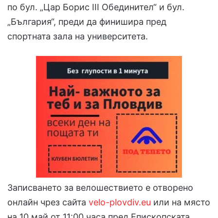
по бул. „Цар Борис III Обединител“ и бул.
„България“, преди да финишира пред
спортната зала на университета.
Записването за велошествието е отворено
онлайн чрез сайта
velo-plovdiv.eu
или на място
на 10 май от 11:00 часа пред Епископската