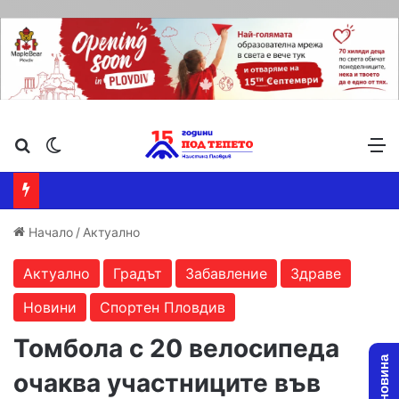
Търсене ...
Switch skin
М
Начало
/
Актуално
Актуално
Градът
Забавление
Здраве
Новини
Спортен Пловдив
Томбола с 20 велосипеда
очаква участниците във