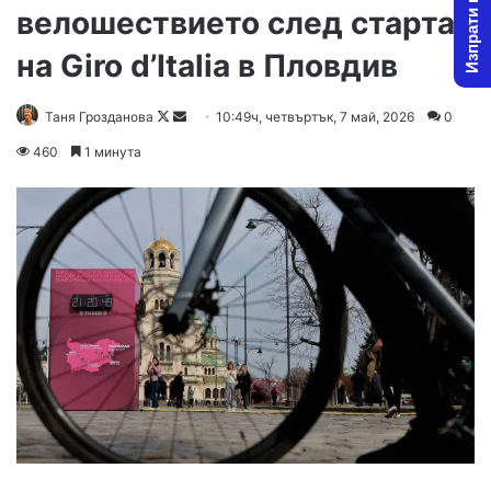
Изпрати новина
велошествието след старта
на Giro d’Italia в Пловдив
Follow
Send
Таня Грозданова
10:49ч, четвъртък, 7 май, 2026
0
on
an
460
1 минута
X
email