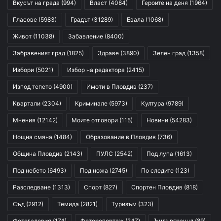
Вкусът на града
(994)
Власт
(4084)
Героите на деня
(1964)
Гласове
(5983)
Градът
(31289)
Евала
(1068)
Живот
(11038)
Забавление
(8400)
Забравеният град
(1825)
Здраве
(3890)
Зелен град
(1358)
Избори
(5021)
Избор на редактора
(2415)
Изпод тепето
(4900)
Имоти в Пловдив
(237)
Квартали
(2304)
Криминале
(5973)
Култура
(9789)
Мнения
(12142)
Моите отговори
(115)
Новини
(54283)
Нощна смяна
(1484)
Образование в Пловдив
(736)
Община Пловдив
(2143)
ПУЛС
(2542)
Под лупа
(1613)
Под небето
(6493)
Под ножа
(2745)
По следите
(123)
Разследване
(1313)
Спорт
(827)
Спортен Пловдив
(818)
Съд
(2912)
Темида
(2821)
Туризъм
(323)
Фотогалерия
(174)
Фоторепортаж
(247)
Ъндърграунд
(89)