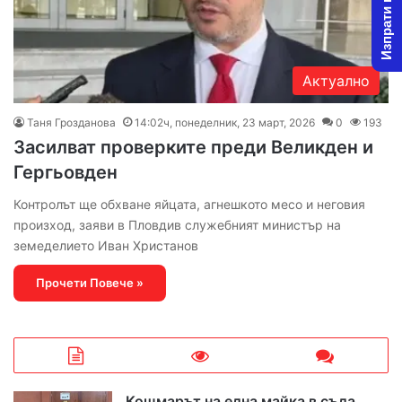
Изпрати новина
Актуално
Таня Грозданова
14:02ч, понеделник, 23 март, 2026
0
193
Засилват проверките преди Великден и
Гергьовден
Контролът ще обхване яйцата, агнешкото месо и неговия
произход, заяви в Пловдив служебният министър на
земеделието Иван Христанов
Прочети Повече »
Кошмарът на една майка в съда