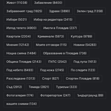
Живот
(11038)
Забавление
(8400)
Забравеният град
(1825)
Здраве
(3890)
Зелен град
(1358)
Избори
(5021)
Избор на редактора
(2415)
Изпод тепето
(4900)
Имоти в Пловдив
(237)
Квартали
(2304)
Криминале
(5973)
Култура
(9789)
Мнения
(12142)
Моите отговори
(115)
Новини
(54283)
Нощна смяна
(1484)
Образование в Пловдив
(736)
Община Пловдив
(2143)
ПУЛС
(2542)
Под лупа
(1613)
Под небето
(6493)
Под ножа
(2745)
По следите
(123)
Разследване
(1313)
Спорт
(827)
Спортен Пловдив
(818)
Съд
(2912)
Темида
(2821)
Туризъм
(323)
Фотогалерия
(174)
Фоторепортаж
(247)
Ъндърграунд
(89)
вашите снимки
(134)