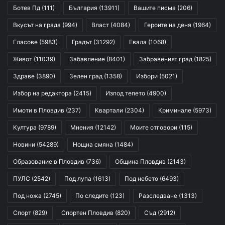
Ботев Пд
(111)
България
(13911)
Вашите писма
(206)
Вкусът на града
(994)
Власт
(4084)
Героите на деня
(1964)
Гласове
(5983)
Градът
(31292)
Евала
(1068)
Живот
(11039)
Забавление
(8401)
Забравеният град
(1825)
Здраве
(3890)
Зелен град
(1358)
Избори
(5021)
Избор на редактора
(2415)
Изпод тепето
(4900)
Имоти в Пловдив
(237)
Квартали
(2304)
Криминале
(5973)
Култура
(9789)
Мнения
(12142)
Моите отговори
(115)
Новини
(54289)
Нощна смяна
(1484)
Образование в Пловдив
(736)
Община Пловдив
(2143)
ПУЛС
(2542)
Под лупа
(1613)
Под небето
(6493)
Под ножа
(2745)
По следите
(123)
Разследване
(1313)
Спорт
(829)
Спортен Пловдив
(820)
Съд
(2912)