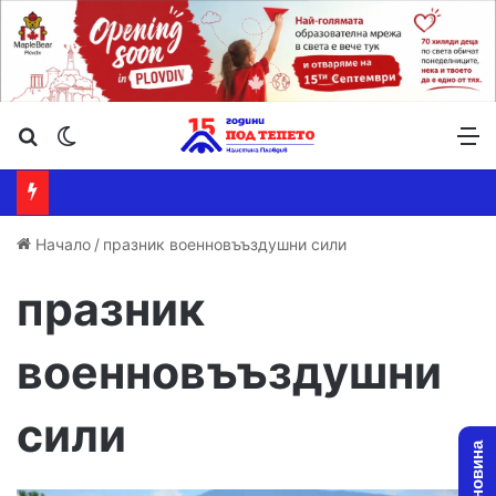
Търсене ...
Switch skin
М
Начало
/
празник военновъъздушни сили
празник
военновъъздушни
сили