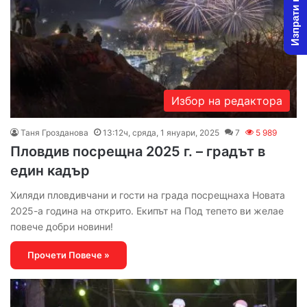
Изпрати новина
Избор на редактора
Таня Грозданова
13:12ч, сряда, 1 януари, 2025
7
5 989
Пловдив посрещна 2025 г. – градът в
един кадър
Хиляди пловдивчани и гости на града посрещнаха Новата
2025-а година на открито. Екипът на Под тепето ви желае
повече добри новини!
Прочети Повече »