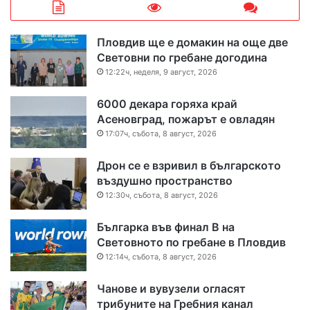
Пловдив ще е домакин на още две
Световни по гребане догодина
12:22ч, неделя, 9 август, 2026
6000 декара горяха край
Асеновград, пожарът е овладян
17:07ч, събота, 8 август, 2026
Дрон се е взривил в българското
въздушно пространство
12:30ч, събота, 8 август, 2026
Българка във финал B на
Световното по гребане в Пловдив
12:14ч, събота, 8 август, 2026
Чанове и вувузели огласят
трибуните на Гребния канал