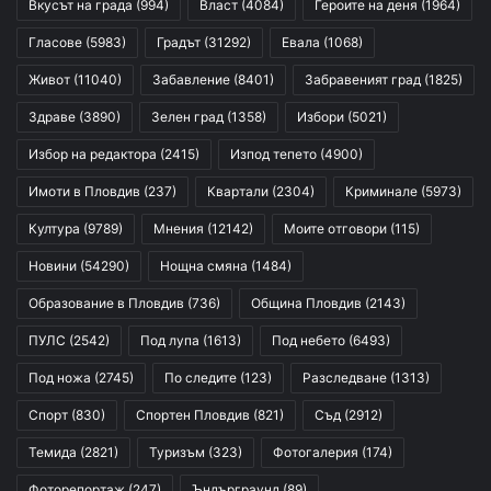
Вкусът на града
(994)
Власт
(4084)
Героите на деня
(1964)
Гласове
(5983)
Градът
(31292)
Евала
(1068)
Живот
(11040)
Забавление
(8401)
Забравеният град
(1825)
Здраве
(3890)
Зелен град
(1358)
Избори
(5021)
Избор на редактора
(2415)
Изпод тепето
(4900)
Имоти в Пловдив
(237)
Квартали
(2304)
Криминале
(5973)
Култура
(9789)
Мнения
(12142)
Моите отговори
(115)
Новини
(54290)
Нощна смяна
(1484)
Образование в Пловдив
(736)
Община Пловдив
(2143)
ПУЛС
(2542)
Под лупа
(1613)
Под небето
(6493)
Под ножа
(2745)
По следите
(123)
Разследване
(1313)
Спорт
(830)
Спортен Пловдив
(821)
Съд
(2912)
Темида
(2821)
Туризъм
(323)
Фотогалерия
(174)
Фоторепортаж
(247)
Ъндърграунд
(89)