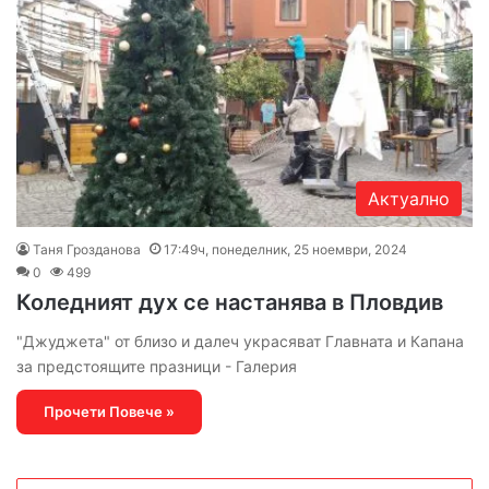
Актуално
Таня Грозданова
17:49ч, понеделник, 25 ноември, 2024
0
499
Коледният дух се настанява в Пловдив
"Джуджета" от близо и далеч украсяват Главната и Капана
за предстоящите празници - Галерия
Прочети Повече »