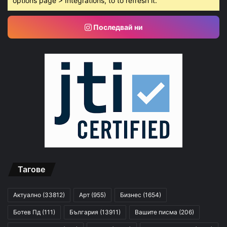
options page > Integrations, to to refresh it.
Последвай ни
Тагове
Актуално
(33812)
Арт
(955)
Бизнес
(1654)
Ботев Пд
(111)
България
(13911)
Вашите писма
(206)