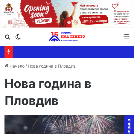
Търсене ...
Switch skin
М
Начало
/
Нова година в Пловдив
Нова година в
Пловдив