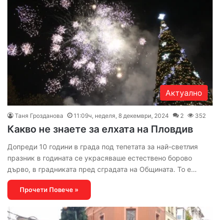
Актуално
Таня Грозданова
11:09ч, неделя, 8 декември, 2024
2
352
Какво не знаете за елхата на Пловдив
Допреди 10 години в града под тепетата за най-светлия
празник в годината се украсяваше естествено борово
дърво, в градниката пред сградата на Общината. То е…
Прочети Повече »