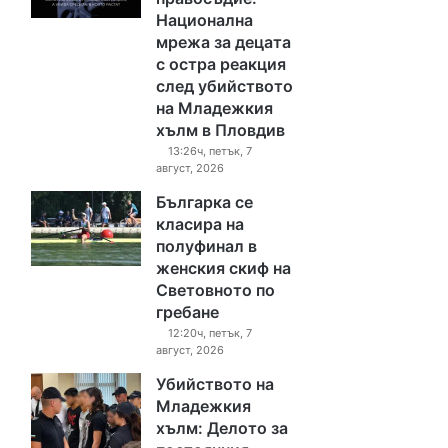
Национална
мрежа за децата
с остра реакция
след убийството
на Младежкия
хълм в Пловдив
13:26ч, петък, 7
август, 2026
Българка се
класира на
полуфинал в
женския скиф на
Световното по
гребане
12:20ч, петък, 7
август, 2026
Убийството на
Младежкия
хълм: Делото за