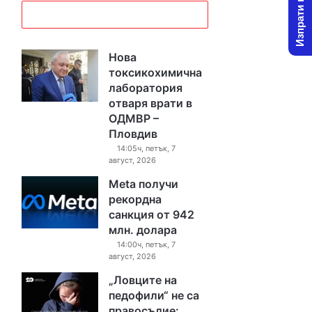
Изпрати новина
Нова
токсикохимична
лаборатория
отваря врати в
ОДМВР –
Пловдив
14:05ч, петък, 7
август, 2026
Meta получи
рекордна
санкция от 942
млн. долара
14:00ч, петък, 7
август, 2026
„Ловците на
педофили“ не са
правосъдие: