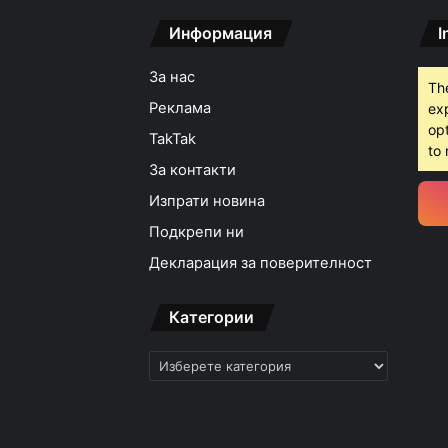
Информация
I
За нас
Th
Реклама
ex
opt
TakTak
to 
За контакти
Изпрати новина
Подкрепи ни
Декларация за поверителност
Категории
Категории