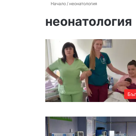
Начало
/
неонатология
неонатология
Бъл