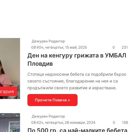
Дежурен Редактор
08:40ч, четвъртък, 15 май, 2025
0
231
Ден на кенгуру грижата в УМБАЛ
Пловдив
Стотици недоносени бебета са подобрили бързо
своето състояние, благодарение на нея и са
продължили своето развитие и израстване.
гария
Прочети Повече »
Дежурен Редактор
08:42ч, четвъртък, 28 ноември, 2024
0
158
По 500 гр. са най-малките бебета