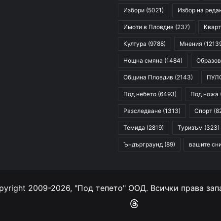
Избори
(5021)
Избор на реда
Имоти в Пловдив
(237)
Кварт
Култура
(9788)
Мнения
(1213
Нощна смяна
(1484)
Образов
Община Пловдив
(2143)
ПУЛ
Под небето
(6493)
Под ножа
Разследване
(1313)
Спорт
(8
Темида
(2819)
Туризъм
(323)
Ъндърграунд
(89)
вашите сн
yright 2009-2026, "Под тепето" ООД. Всички права зап
Facebook
YouTube
Instagram
RSS
Threads