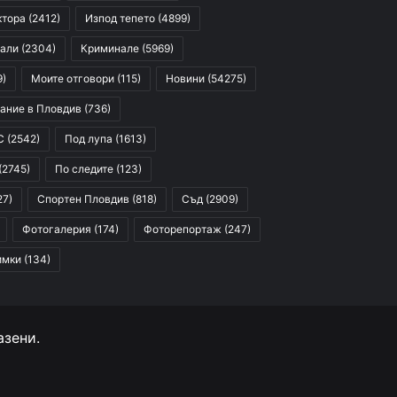
ктора
(2412)
Изпод тепето
(4899)
али
(2304)
Криминале
(5969)
9)
Моите отговори
(115)
Новини
(54275)
ание в Пловдив
(736)
С
(2542)
Под лупа
(1613)
(2745)
По следите
(123)
27)
Спортен Пловдив
(818)
Съд
(2909)
Фотогалерия
(174)
Фоторепортаж
(247)
имки
(134)
азени.