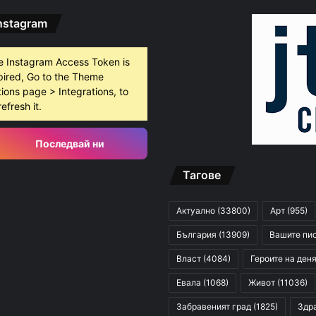
nstagram
e Instagram Access Token is
pired, Go to the Theme
ions page > Integrations, to
refresh it.
Последвай ни
Тагове
Актуално
(33800)
Арт
(955)
България
(13909)
Вашите пи
Власт
(4084)
Героите на ден
Евала
(1068)
Живот
(11036)
Забравеният град
(1825)
Здр