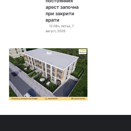
постоянния
арест започна
при закрити
врати
12:08ч, петък, 7
август, 2026